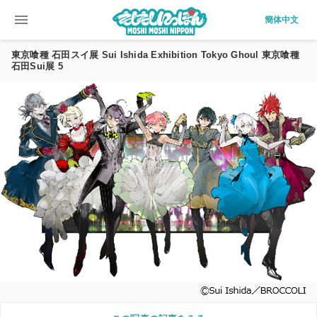
menu
簡体中文
東京喰種 石田スイ展 Sui Ishida Exhibition Tokyo Ghoul 東京喰種
石田Sui展 5