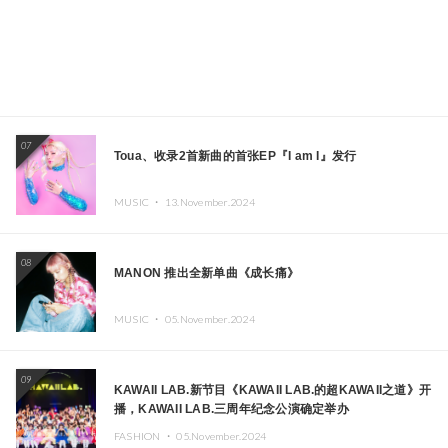
07
Toua、收录2首新曲的首张EP『I am I』发行
MUSIC ・
13.November.2024
08
MANON 推出全新单曲《成长痛》
MUSIC ・
05.November.2024
09
KAWAII LAB.新节目《KAWAII LAB.的超KAWAII之道》开
播，KAWAII LAB.三周年纪念公演确定举办
FASHION ・
05.November.2024