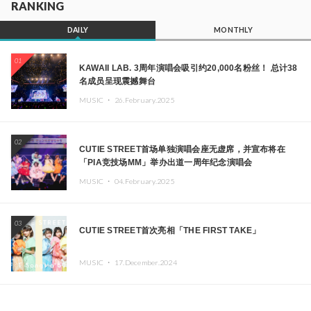
RANKING
DAILY
MONTHLY
01
KAWAII LAB. 3周年演唱会吸引约20,000名粉丝！ 总计38
名成员呈现震撼舞台
MUSIC ・
26.February.2025
02
CUTIE STREET首场单独演唱会座无虚席，并宣布将在
「PIA竞技场MM」举办出道一周年纪念演唱会
MUSIC ・
04.February.2025
03
CUTIE STREET首次亮相「THE FIRST TAKE」
MUSIC ・
17.December.2024