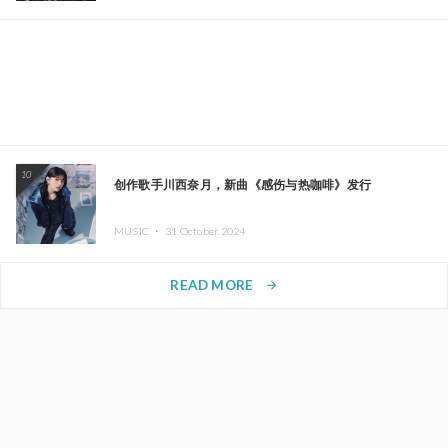
10
创作歌手川西奈月，新曲《感伤与热咖啡》发行
MUSIC ・
31.October.2024
READ MORE
arrow_forward