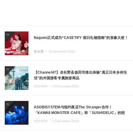
04
Nagomi正式成为“CASETiFY 假日礼物指南”的形象大使！
未分类 ・
26.November.2024
05
【Channel47】在长野县饭田市推出体验“真正日本乡村生
活”的外国游客专属旅游商品
FASHION ・
19.November.2024
06
ASOBISYSTEM与纽约夜店The Stranger合作！
「KAWAII MONSTER CAFE」和「SUSHIDELIC」的招
牌女孩们在纽约献上梦幻舞台
FASHION ・
15.November.2024