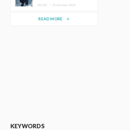
MUSIC ・
31.October.2024
READ MORE
arrow_forward
KEYWORDS