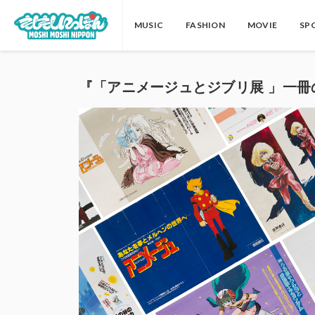
MUSIC
FASHION
MOVIE
SP
『「アニメージュとジブリ展 」一冊の