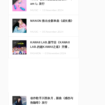
am I』发行
MUSIC ・
13.November.2024
MANON 推出全新单曲《成长痛》
08
MUSIC ・
05.November.2024
KAWAII LAB.新节目《KAWAII
09
LAB.的超KAWAII之道》开播，
KAWAII LAB.三周年纪念公演确定
FASHION ・
05.November.2024
举办
创作歌手川西奈月，新曲《感伤与
10
热咖啡》发行