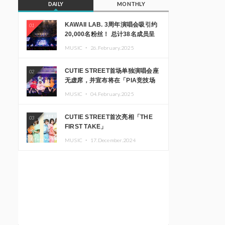
DAILY
MONTHLY
KAWAII LAB. 3周年演唱会吸引约
01
20,000名粉丝！ 总计38名成员呈
现震撼舞台
MUSIC ・
26.February.2025
CUTIE STREET首场单独演唱会座
02
无虚席，并宣布将在「PIA竞技场
MM」举办出道一周年纪念演唱会
MUSIC ・
04.February.2025
CUTIE STREET首次亮相「THE
03
FIRST TAKE」
MUSIC ・
17.December.2024