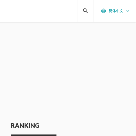
search
language
keyboard_arrow_down
簡体中文
RANKING