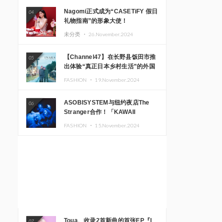
Nagomi正式成为“CASETiFY 假日
04
礼物指南”的形象大使！
未分类 ・
26.November.2024
【Channel47】在长野县饭田市推
05
出体验“真正日本乡村生活”的外国
游客专属旅游商品
FASHION ・
19.November.2024
ASOBISYSTEM与纽约夜店The
06
Stranger合作！「KAWAII
MONSTER CAFE」和
FASHION ・
15.November.2024
「SUSHIDELIC」的招牌女孩们在
纽约献上梦幻舞台
Toua、收录2首新曲的首张EP『I
07