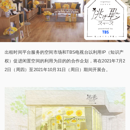
出租时间平台服务的空间市场和
TBS
电视台以利用
IP
（知识产
权）促进闲置空间的利用为目的的合作企划，将在
2021
年
7
月
2
2
日（周四）至
2021
年
10
月
31
日（周日）期间开展合。