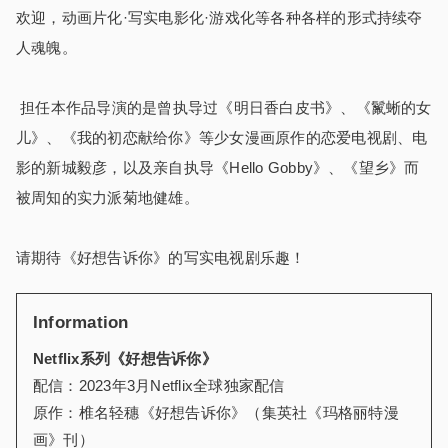
欢迎，动画片化·写实电影化·游戏化等各种各样的形式持续夺
人魂魄。
担任本作品导演的是曾执导过《明日香白皮书》、《鬣蜥的女
儿》、《我的初恋献给你》等少女漫画原作的恋爱电视剧、电
影的新城毅彦，以及亲自执导《
Hello Gobby
》、《望乡》而
被周知的实力派菊地健雄。
请期待《好想告诉你》的写实电视剧乐趣！
Information
Netflix系列《好想告诉你》
配信：
2023
年
3
月
Netflix
全球独家配信
原作：椎名轻穗《好想告诉你》（集英社《玛格丽特漫
画》刊）