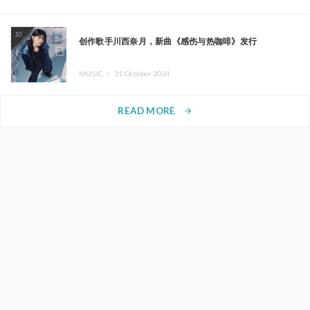
10
创作歌手川西奈月，新曲《感伤与热咖啡》发行
MUSIC ・
31.October.2024
READ MORE
arrow_forward