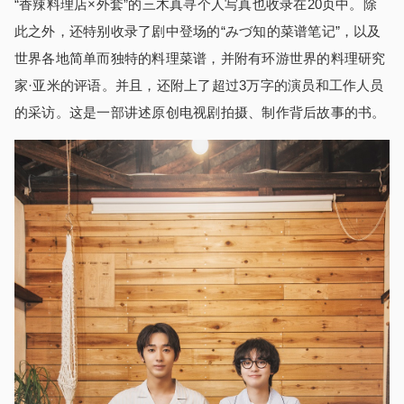
“香辣料理店×外套”的三木真寻个人写真也收录在20页中。除
此之外，还特别收录了剧中登场的“みづ知的菜谱笔记”，以及
世界各地简单而独特的料理菜谱，并附有环游世界的料理研究
家·亚米的评语。并且，还附上了超过3万字的演员和工作人员
的采访。这是一部讲述原创电视剧拍摄、制作背后故事的书。