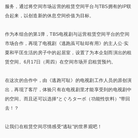
服务，通过将空间市场运营的租赁空间平台与
TBS
拥有的
IP
联
合起来，以创造新的休息空间价值为目标。
作为本组合的第
1
弹，
TBS
电视剧与运营租赁空间平台的空间
市场合作，再现了电视剧《逃跑虽可耻却有用》的主人公·实
栗和平匡生活的房子中的起居室，设置了为本企划而演出的租
赁空间。
6
月
17
日（周四）在空间市场开启租赁预约。
在这次的合作中，由《逃跑可耻》的电视剧工作人员的原创演
出，再现了客厅，体验只有在电视剧里才能享受到的电视剧中
的空间。而且还可以选择“とぐろターボ（功能性饮料）”带回
去！？
让我们在租赁空间尽情感受“逃耻”的世界观吧！