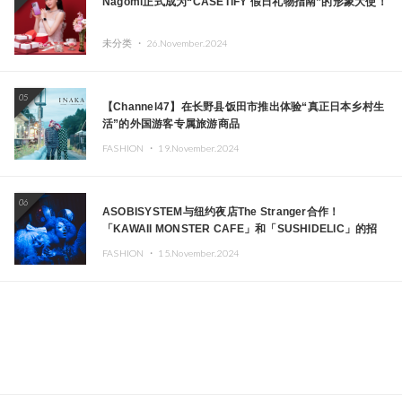
Nagomi正式成为“CASETiFY 假日礼物指南”的形象大使！
未分类 ・
26.November.2024
05
【Channel47】在长野县饭田市推出体验“真正日本乡村生
活”的外国游客专属旅游商品
FASHION ・
19.November.2024
06
ASOBISYSTEM与纽约夜店The Stranger合作！
「KAWAII MONSTER CAFE」和「SUSHIDELIC」的招
牌女孩们在纽约献上梦幻舞台
FASHION ・
15.November.2024