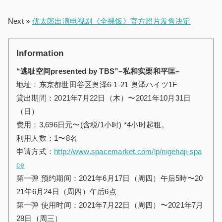
Next »
优太郎出演电视剧《全裸饭》官方照片发售决定
Information
“逃耻空间
presented by TBS
”
–
私和实栗和平匡
–
地址：东京都世田谷区奥泽
6-1-21
奥泽ハイツ
1F
貸出期間：
2021
年
7
月
22
日（木）
〜
2021
年
10
月
31
日
（日）
费用：
3,696
日元
〜
(
含税
/1
小时
) *4
小时起租。
利用人数：
1
〜
8
名
申请方式：
http://www.spacemarket.com/lp/nigehaji-spa
ce
第一弹
预约期间：
2021
年
6
月
17
日（周四）午后
5
時
〜
20
21
年
6
月
24
日（周四）午后
6
点
第一弹
使用时间：
2021
年
7
月
22
日（周四）
〜
2021
年
7
月
28
日（周三）