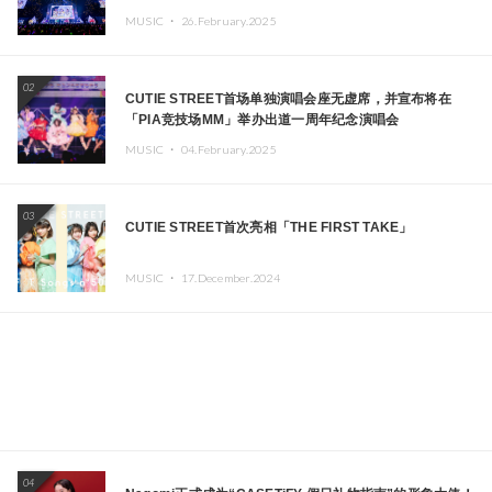
MUSIC ・
26.February.2025
02
CUTIE STREET首场单独演唱会座无虚席，并宣布将在
「PIA竞技场MM」举办出道一周年纪念演唱会
MUSIC ・
04.February.2025
03
CUTIE STREET首次亮相「THE FIRST TAKE」
MUSIC ・
17.December.2024
04