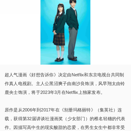
超人气漫画《好想告诉你》决定由
Netflix
和东京电视台共同制
作真人电视剧。主人公黑沼爽子由南沙良饰演，风早翔太由铃
鹿央士饰演，将于
2023
年
3
月在
Netflix
上独家发布。
原作是从
2006
年到
2017
年在《别册玛格丽特》（集英社）连
载，获得第
32
届讲谈社漫画奖（少女部门）的椎名轻穗的代表
作。因描写高中生的现实酸甜的恋爱，在男生女生中都非常受