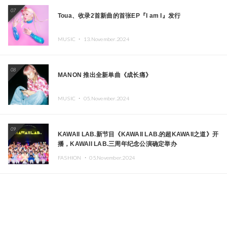
07
Toua、收录2首新曲的首张EP『I am I』发行
MUSIC ・
13.November.2024
08
MANON 推出全新单曲《成长痛》
MUSIC ・
05.November.2024
09
KAWAII LAB.新节目《KAWAII LAB.的超KAWAII之道》开
播，KAWAII LAB.三周年纪念公演确定举办
FASHION ・
05.November.2024