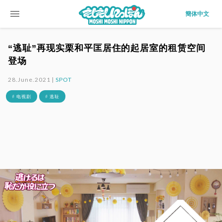
menu
簡体中文
“逃耻”再现实栗和平匡居住的起居室的租赁空间
登场
28.June.2021 |
SPOT
# 电视剧
# 逃耻