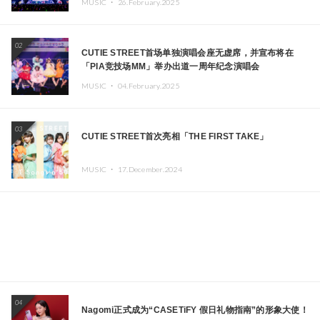
MUSIC ・
26.February.2025
02
CUTIE STREET首场单独演唱会座无虚席，并宣布将在
「PIA竞技场MM」举办出道一周年纪念演唱会
MUSIC ・
04.February.2025
03
CUTIE STREET首次亮相「THE FIRST TAKE」
MUSIC ・
17.December.2024
04
Nagomi正式成为“CASETiFY 假日礼物指南”的形象大使！