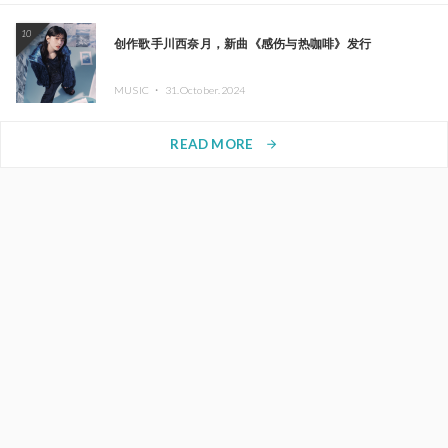
10
创作歌手川西奈月，新曲《感伤与热咖啡》发行
MUSIC ・
31.October.2024
READ MORE
arrow_forward