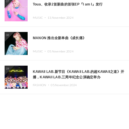
07
Toua、收录2首新曲的首张EP『I am I』发行
MUSIC ・
13.November.2024
08
MANON 推出全新单曲《成长痛》
MUSIC ・
05.November.2024
09
KAWAII LAB.新节目《KAWAII LAB.的超KAWAII之道》开
播，KAWAII LAB.三周年纪念公演确定举办
FASHION ・
05.November.2024