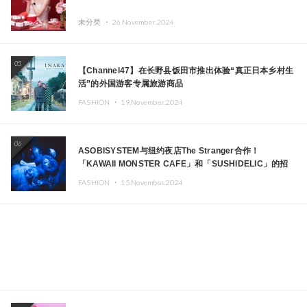
未分类 ・
26.November.2024
05
【Channel47】在长野县饭田市推出体验“真正日本乡村生
活”的外国游客专属旅游商品
FASHION ・
19.November.2024
06
ASOBISYSTEM与纽约夜店The Stranger合作！
「KAWAII MONSTER CAFE」和「SUSHIDELIC」的招
牌女孩们在纽约献上梦幻舞台
FASHION ・
15.November.2024