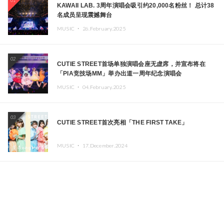
01
KAWAII LAB. 3周年演唱会吸引约20,000名粉丝！ 总计38
名成员呈现震撼舞台
MUSIC ・
26.February.2025
02
CUTIE STREET首场单独演唱会座无虚席，并宣布将在
「PIA竞技场MM」举办出道一周年纪念演唱会
MUSIC ・
04.February.2025
03
CUTIE STREET首次亮相「THE FIRST TAKE」
MUSIC ・
17.December.2024