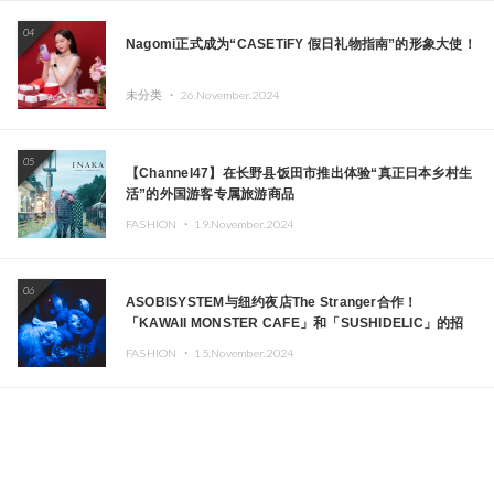
04
Nagomi正式成为“CASETiFY 假日礼物指南”的形象大使！
未分类 ・
26.November.2024
05
【Channel47】在长野县饭田市推出体验“真正日本乡村生
活”的外国游客专属旅游商品
FASHION ・
19.November.2024
06
ASOBISYSTEM与纽约夜店The Stranger合作！
「KAWAII MONSTER CAFE」和「SUSHIDELIC」的招
牌女孩们在纽约献上梦幻舞台
FASHION ・
15.November.2024