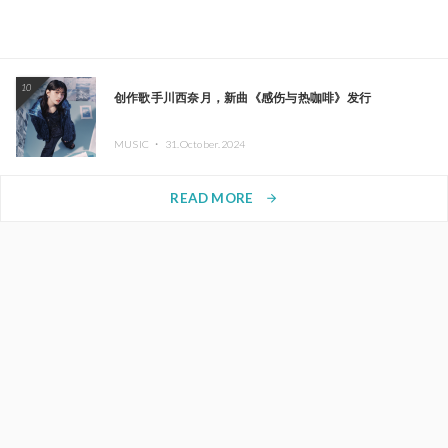
10
创作歌手川西奈月，新曲《感伤与热咖啡》发行
MUSIC ・
31.October.2024
READ MORE
arrow_forward