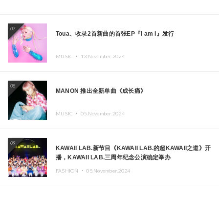
07
Toua、收录2首新曲的首张EP『I am I』发行
MUSIC ・
13.November.2024
08
MANON 推出全新单曲《成长痛》
MUSIC ・
05.November.2024
09
KAWAII LAB.新节目《KAWAII LAB.的超KAWAII之道》开
播，KAWAII LAB.三周年纪念公演确定举办
FASHION ・
05.November.2024