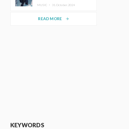
MUSIC ・
31.October.2024
READ MORE
arrow_forward
KEYWORDS