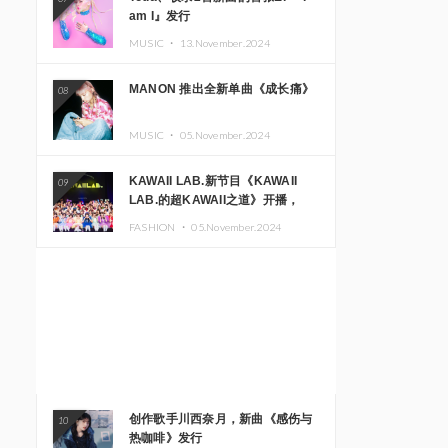
am I』发行
MUSIC ・
13.November.2024
MANON 推出全新单曲《成长痛》
08
MUSIC ・
05.November.2024
KAWAII LAB.新节目《KAWAII
09
LAB.的超KAWAII之道》开播，
KAWAII LAB.三周年纪念公演确定
FASHION ・
05.November.2024
举办
创作歌手川西奈月，新曲《感伤与
10
热咖啡》发行