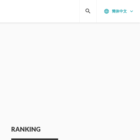
search
language
keyboard_arrow_down
簡体中文
RANKING