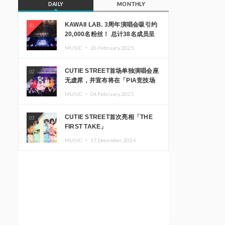
DAILY
MONTHLY
KAWAII LAB. 3周年演唱会吸引约
01
20,000名粉丝！ 总计38名成员呈
现震撼舞台
MUSIC ・
26.February.2025
CUTIE STREET首场单独演唱会座
02
无虚席，并宣布将在「PIA竞技场
MM」举办出道一周年纪念演唱会
MUSIC ・
04.February.2025
CUTIE STREET首次亮相「THE
03
FIRST TAKE」
MUSIC ・
17.December.2024