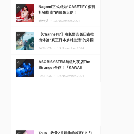
Nagomi正式成为“CASETiFY 假日
04
礼物指南”的形象大使！
未分类 ・
26.November.2024
【Channel47】在长野县饭田市推
05
出体验“真正日本乡村生活”的外国
游客专属旅游商品
FASHION ・
19.November.2024
ASOBISYSTEM与纽约夜店The
06
Stranger合作！「KAWAII
MONSTER CAFE」和
FASHION ・
15.November.2024
「SUSHIDELIC」的招牌女孩们在
纽约献上梦幻舞台
Toua、收录2首新曲的首张EP『I
07