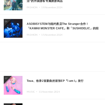
活”的外国游客专属旅游商品
FASHION ・
19.November.2024
06
ASOBISYSTEM与纽约夜店The Stranger合作！
「KAWAII MONSTER CAFE」和「SUSHIDELIC」的招
牌女孩们在纽约献上梦幻舞台
FASHION ・
15.November.2024
07
Toua、收录2首新曲的首张EP『I am I』发行
MUSIC ・
13.November.2024