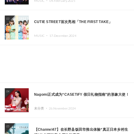
MUSIC ・
04.February.2025
03
CUTIE STREET首次亮相「THE FIRST TAKE」
MUSIC ・
17.December.2024
04
Nagomi正式成为“CASETiFY 假日礼物指南”的形象大使！
未分类 ・
26.November.2024
05
【Channel47】在长野县饭田市推出体验“真正日本乡村生