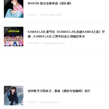
08
MANON 推出全新单曲《成长痛》
MUSIC ・
05.November.2024
09
KAWAII LAB.新节目《KAWAII LAB.的超KAWAII之道》开
播，KAWAII LAB.三周年纪念公演确定举办
FASHION ・
05.November.2024
10
创作歌手川西奈月，新曲《感伤与热咖啡》发行
MUSIC ・
31.October.2024