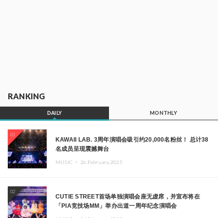
RANKING
DAILY
MONTHLY
01
KAWAII LAB. 3周年演唱会吸引约20,000名粉丝！ 总计38
名成员呈现震撼舞台
MUSIC ・
26.February.2025
02
CUTIE STREET首场单独演唱会座无虚席，并宣布将在
「PIA竞技场MM」举办出道一周年纪念演唱会