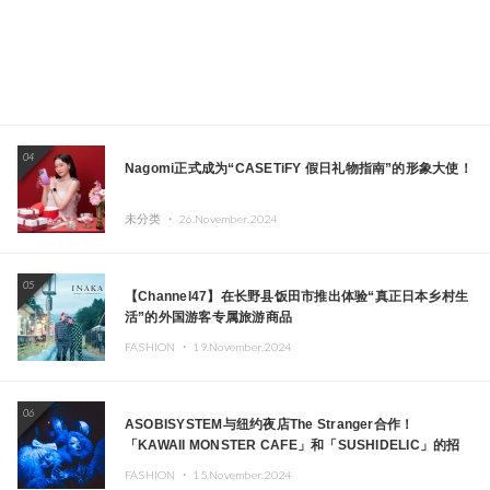
04
Nagomi正式成为“CASETiFY 假日礼物指南”的形象大使！
未分类 ・
26.November.2024
05
【Channel47】在长野县饭田市推出体验“真正日本乡村生
活”的外国游客专属旅游商品
FASHION ・
19.November.2024
06
ASOBISYSTEM与纽约夜店The Stranger合作！
「KAWAII MONSTER CAFE」和「SUSHIDELIC」的招
牌女孩们在纽约献上梦幻舞台
FASHION ・
15.November.2024