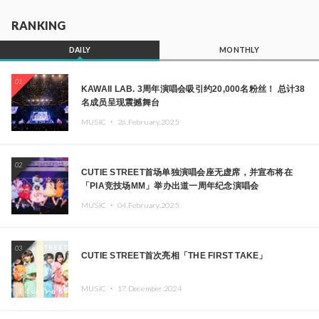
RANKING
DAILY
MONTHLY
01
KAWAII LAB. 3周年演唱会吸引约20,000名粉丝！ 总计38
名成员呈现震撼舞台
MUSIC ・
26.February.2025
02
CUTIE STREET首场单独演唱会座无虚席，并宣布将在
「PIA竞技场MM」举办出道一周年纪念演唱会
MUSIC ・
04.February.2025
03
CUTIE STREET首次亮相「THE FIRST TAKE」
MUSIC ・
17.December.2024