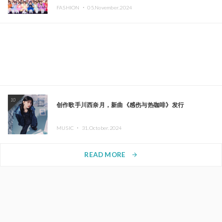
FASHION ・
05.November.2024
10
创作歌手川西奈月，新曲《感伤与热咖啡》发行
MUSIC ・
31.October.2024
READ MORE
arrow_forward