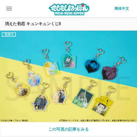
menu
簡体中文
消えた初恋 キュンキュンくじ8
この写真の記事をみる