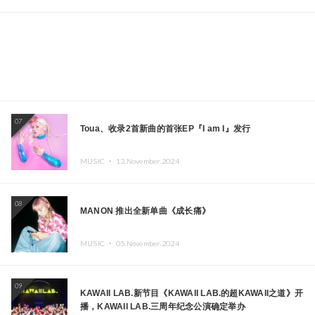
07
Toua、收录2首新曲的首张EP『I am I』发行
MUSIC ・
13.November.2024
08
MANON 推出全新单曲《成长痛》
MUSIC ・
05.November.2024
09
KAWAII LAB.新节目《KAWAII LAB.的超KAWAII之道》开
播，KAWAII LAB.三周年纪念公演确定举办