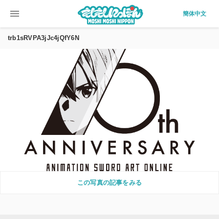
menu
簡体中文
trb1sRVPA3jJc4jQfY6N
この写真の記事をみる