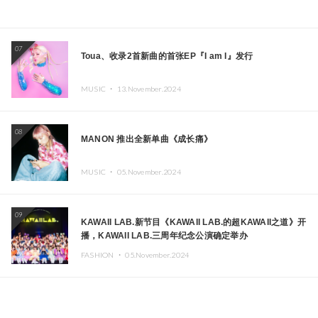
07
Toua、收录2首新曲的首张EP『I am I』发行
MUSIC ・
13.November.2024
08
MANON 推出全新单曲《成长痛》
MUSIC ・
05.November.2024
09
KAWAII LAB.新节目《KAWAII LAB.的超KAWAII之道》开
播，KAWAII LAB.三周年纪念公演确定举办
FASHION ・
05.November.2024