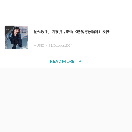
10
创作歌手川西奈月，新曲《感伤与热咖啡》发行
MUSIC ・
31.October.2024
READ MORE
arrow_forward