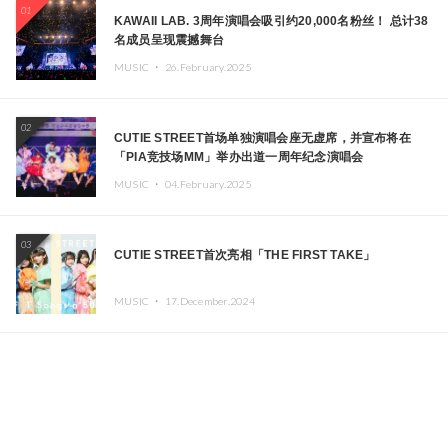
01
KAWAII LAB. 3周年演唱会吸引约20,000名粉丝！ 总计38
名成员呈现震撼舞台
MUSIC ・
26.February.2025
02
CUTIE STREET首场单独演唱会座无虚席，并宣布将在
「PIA竞技场MM」举办出道一周年纪念演唱会
MUSIC ・
04.February.2025
03
CUTIE STREET首次亮相「THE FIRST TAKE」
MUSIC ・
17.December.2024