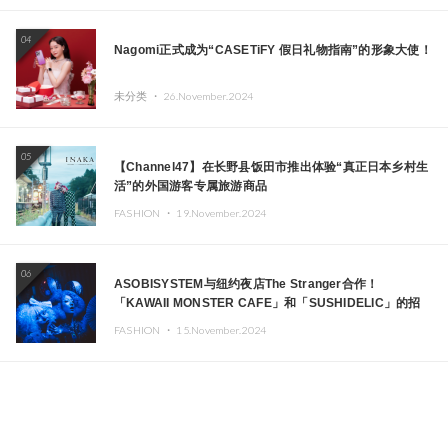
04
Nagomi正式成为“CASETiFY 假日礼物指南”的形象大使！
未分类 ・
26.November.2024
05
【Channel47】在长野县饭田市推出体验“真正日本乡村生
活”的外国游客专属旅游商品
FASHION ・
19.November.2024
06
ASOBISYSTEM与纽约夜店The Stranger合作！
「KAWAII MONSTER CAFE」和「SUSHIDELIC」的招
牌女孩们在纽约献上梦幻舞台
FASHION ・
15.November.2024