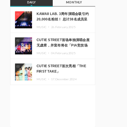
DAILY
MONTHLY
KAWAII LAB. 3周年演唱会吸引约
01
20,000名粉丝！ 总计38名成员呈
现震撼舞台
MUSIC ・
26.February.2025
CUTIE STREET首场单独演唱会座
02
无虚席，并宣布将在「PIA竞技场
MM」举办出道一周年纪念演唱会
MUSIC ・
04.February.2025
CUTIE STREET首次亮相「THE
03
FIRST TAKE」
MUSIC ・
17.December.2024