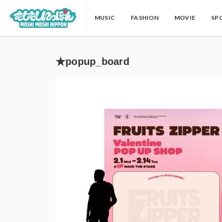
MUSIC
FASHION
MOVIE
SP
★popup_board