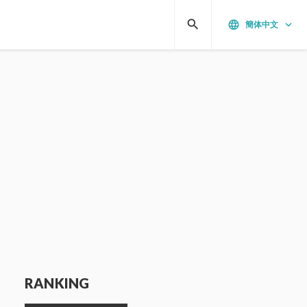
search
language
keyboard_arrow_down
簡体中文
RANKING