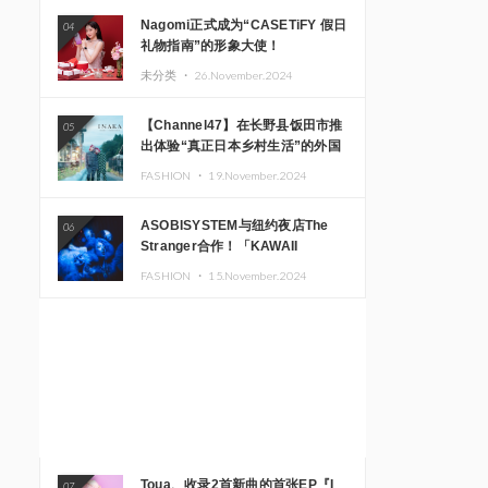
Nagomi正式成为“CASETiFY 假日
04
礼物指南”的形象大使！
未分类 ・
26.November.2024
【Channel47】在长野县饭田市推
05
出体验“真正日本乡村生活”的外国
游客专属旅游商品
FASHION ・
19.November.2024
ASOBISYSTEM与纽约夜店The
06
Stranger合作！「KAWAII
MONSTER CAFE」和
FASHION ・
15.November.2024
「SUSHIDELIC」的招牌女孩们在
纽约献上梦幻舞台
Toua、收录2首新曲的首张EP『I
07