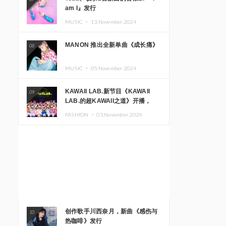
am I』发行
MUSIC ・
13.November.2024
MANON 推出全新单曲《成长痛》
08
MUSIC ・
05.November.2024
KAWAII LAB.新节目《KAWAII
09
LAB.的超KAWAII之道》开播，
KAWAII LAB.三周年纪念公演确定
FASHION ・
05.November.2024
举办
创作歌手川西奈月，新曲《感伤与
10
热咖啡》发行