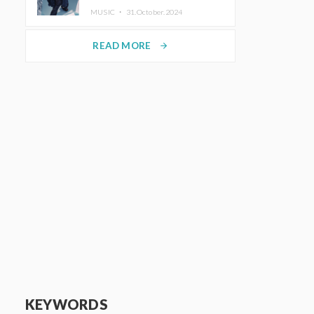
MUSIC ・
31.October.2024
READ MORE
arrow_forward
KEYWORDS