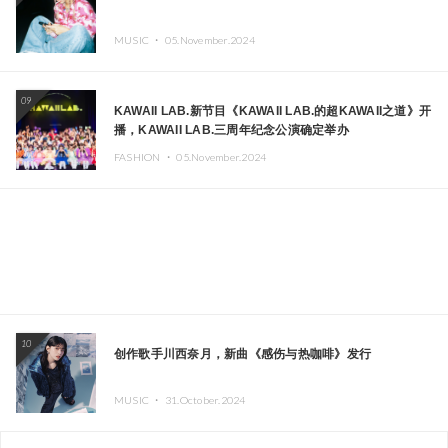
MUSIC ・
05.November.2024
09
KAWAII LAB.新节目《KAWAII LAB.的超KAWAII之道》开
播，KAWAII LAB.三周年纪念公演确定举办
FASHION ・
05.November.2024
10
创作歌手川西奈月，新曲《感伤与热咖啡》发行
MUSIC ・
31.October.2024