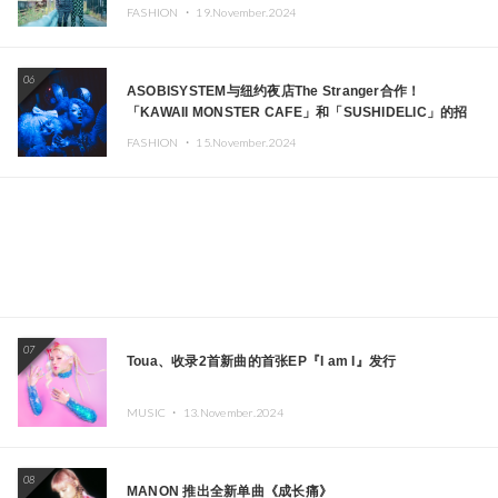
FASHION ・
19.November.2024
06
ASOBISYSTEM与纽约夜店The Stranger合作！
「KAWAII MONSTER CAFE」和「SUSHIDELIC」的招
牌女孩们在纽约献上梦幻舞台
FASHION ・
15.November.2024
07
Toua、收录2首新曲的首张EP『I am I』发行
MUSIC ・
13.November.2024
08
MANON 推出全新单曲《成长痛》