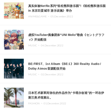
真实体验Netflix系列“轻松熊和游乐园”!《轻松熊和游乐园
in 东京巨蛋城市 游乐设施》举办
ANIME&GAME ・
05.December.2022
虚拟YouTuber偶像团体“UNI Mello”歌曲《セントグラフ
ィ》开始配信
MUSIC ・
04.December.2022
BE:FIRST、1st Album《BE:1》360 Reality Audio /
Dolby Atmos音源配信开始
MUSIC ・
02.December.2022
日本艺术家草间弥生的作品作为“卡塔尔创造”的一环在伊
斯兰美术馆展出。
FASHION ・
01.December.2022