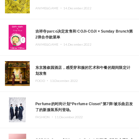
ANIME&GAME ・
14.December.2022
吉祥寺parco决定发售和 COJI-COJI × Sunday Brunch第
2弹合作款菜单
ANIME&GAME ・
14.December.2022
东京雅叙园酒店，感受穿和服的艺术和午餐的期间限定计
划发售
FOOD ・
13.December.2022
Perfume的时尚计划“Perfume Closet”第7弹!被乐曲启发
了的新服装系列登场。
FASHION ・
11.December.2022