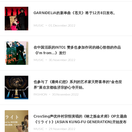
GARNiDELiA的新单曲《苍天》将于12月8日发布。
MUSIC ・
01.December.2022
在中国活跃的INTO1 赞多也参加作词的雄心勃勃的作品
《I’m from…》发行
MUSIC ・
30.November.2022
也参与了《最终幻想》系列的艺术家天野喜孝的“金色世
界”展在京都临济宗妙心寺开始。
FASHION ・
30.November.2022
CrosSing声优仲村宗悟演唱的《钢之炼金术师》OP主题曲
《リライト》(ASIAN KUNG-FU GENERATION)开始发布
&Recording Movie公开!
MUSIC ・
29.November.2022