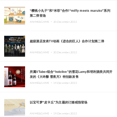
“樱桃小丸子”和“米菲”合作!“miffy meets maruko”系列
第二弹登场
ANIME&GAME ・
20.December.2022
超级酒店发表TV动画《进击的巨人》合作计划第二弹
ANIME&GAME ・
20.December.2022
所属VTuber组合“hololive”的雪花Lamy和明利酒类共同开
发的《大吟酿 雪夜月》特别款发售
ANIME&GAME ・
19.December.2022
以宝可梦“皮卡丘”为主题的订婚戒指登场
ANIME&GAME ・
19.December.2022