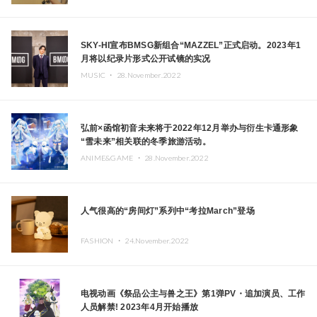
SKY-HI宣布BMSG新组合“MAZZEL”正式启动。2023年1
月将以纪录片形式公开试镜的实况
MUSIC ・
28.November.2022
弘前×函馆初音未来将于2022年12月举办与衍生卡通形象
“雪未来”相关联的冬季旅游活动。
ANIME&GAME ・
28.November.2022
人气很高的“房间灯”系列中“考拉March”登场
FASHION ・
24.November.2022
电视动画《祭品公主与兽之王》第1弹PV・追加演员、工作
人员解禁! 2023年4月开始播放