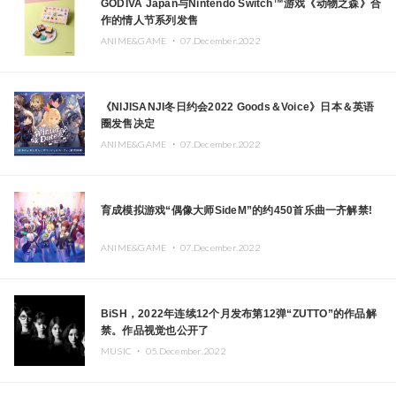
GODIVA Japan与Nintendo Switch™游戏《动物之森》合
作的情人节系列发售
ANIME&GAME ・
07.December.2022
《NIJISANJI冬日约会2022 Goods＆Voice》日本＆英语
圈发售决定
ANIME&GAME ・
07.December.2022
育成模拟游戏“偶像大师SideM”的约450首乐曲一齐解禁!
ANIME&GAME ・
07.December.2022
BiSH，2022年连续12个月发布第12弹“ZUTTO”的作品解
禁。作品视觉也公开了
MUSIC ・
05.December.2022