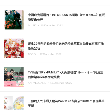
中国成为话题的・INTO1 SANTA新歌《I’m from…》的现
场影像公开
MUSIC ・
19.December.2022
诞生20周年的轻松熊们送来的治愈草莓自助餐在京王广场
饭店登场
FOOD ・
17.December.2022
TV动画“SPY×FAMILY”×大头贴机器“ルートミー”阿尼亚
的框架等全4套限定装载
ANIME&GAME ・
16.December.2022
三丽鸥人气卡通人物与PanCake专卖店“Butter”合作菜单
更新