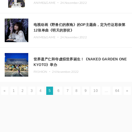
ANIME&GAME ・
24.November.2022
电视动画《野兽们的夜晚》的OP主题曲，定为竹达彩奈第
12张单曲《明天的形状》
ANIME&GAME ・
24.November.2022
世界遗产仁和寺虚拟世界诞生！《NAKED GARDEN ONE
KYOTO》举办
FASHION ・
24.November.2022
«
1
2
3
4
5
6
7
8
9
10
…
64
»