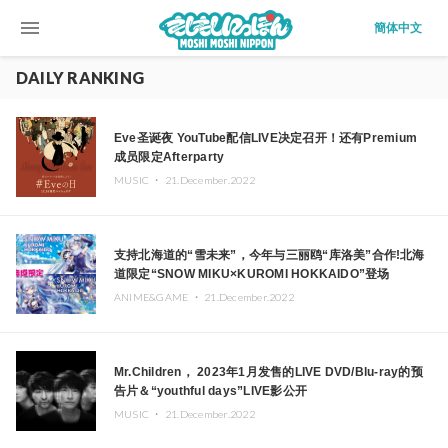
menu
簡体中文
DAILY RANKING
Eve圣诞夜 YouTube配信LIVE决定召开！还有Premium
成员限定Afterparty
MUSIC ・
21.December.2022
支持北海道的“雪未来”，今年与三丽鸥“库洛美”合作!北海
道限定“SNOW MIKU×KUROMI HOKKAIDO”登场
ANIME&GAME ・
21.December.2022
Mr.Children， 2023年1⽉发售的LIVE DVD/Blu-ray的预
告片＆“youthful days”LIVE影公开
MUSIC ・
21.December.2022