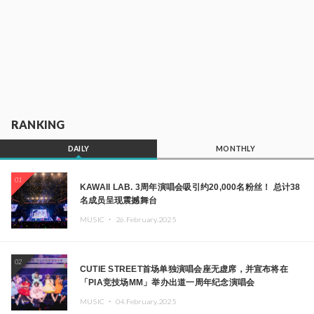
RANKING
DAILY
MONTHLY
01
KAWAII LAB. 3周年演唱会吸引约20,000名粉丝！ 总计38
名成员呈现震撼舞台
MUSIC ・
26.February.2025
02
CUTIE STREET首场单独演唱会座无虚席，并宣布将在
「PIA竞技场MM」举办出道一周年纪念演唱会
MUSIC ・
04.February.2025