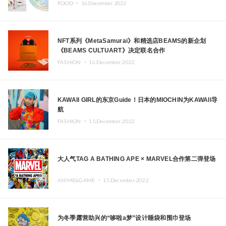
FOOD ・
16.December.2022
NFT系列《MetaSamurai》和精选店BEAMS的新企划
《BEAMS CULTUART》决定联名合作
FASHION ・
16.December.2022
KAWAII GIRL的东京Guide！日本的MIOCHIN为KAWAII导
航
FASHION ・
15.December.2022
大人气TAG A BATHING APE︎ × MARVEL合作第二弹登场
ANIME&GAME ・
15.December.2022
为冬季露营助兴的“哆啦a梦”设计睡袋和围巾登场