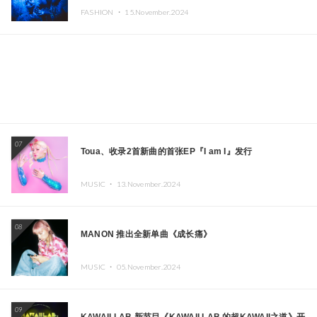
牌女孩们在纽约献上梦幻舞台
FASHION ・
15.November.2024
07
Toua、收录2首新曲的首张EP『I am I』发行
MUSIC ・
13.November.2024
08
MANON 推出全新单曲《成长痛》
MUSIC ・
05.November.2024
09