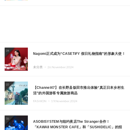
04
Nagomi正式成为“CASETiFY 假日礼物指南”的形象大使！
未分类 ・
26.November.2024
05
【Channel47】在长野县饭田市推出体验“真正日本乡村生
活”的外国游客专属旅游商品
FASHION ・
19.November.2024
06
ASOBISYSTEM与纽约夜店The Stranger合作！
「KAWAII MONSTER CAFE」和「SUSHIDELIC」的招