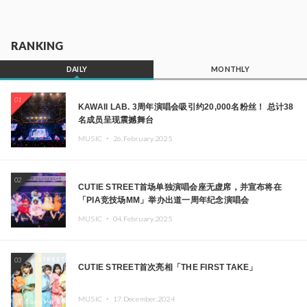
RANKING
DAILY
MONTHLY
01
KAWAII LAB. 3周年演唱会吸引约20,000名粉丝！ 总计38
名成员呈现震撼舞台
MUSIC ・
26.February.2025
02
CUTIE STREET首场单独演唱会座无虚席，并宣布将在
「PIA竞技场MM」举办出道一周年纪念演唱会
MUSIC ・
04.February.2025
03
CUTIE STREET首次亮相「THE FIRST TAKE」
MUSIC ・
17.December.2024