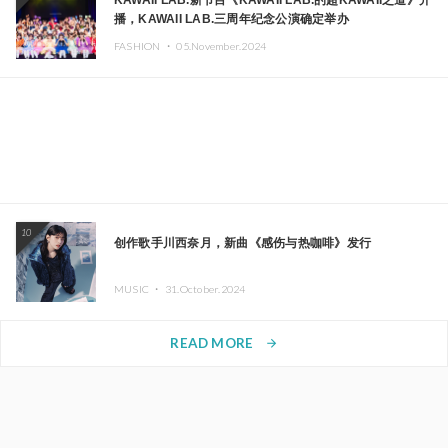
KAWAII LAB.新节目《KAWAII LAB.的超KAWAII之道》开
播，KAWAII LAB.三周年纪念公演确定举办
FASHION ・
05.November.2024
10
创作歌手川西奈月，新曲《感伤与热咖啡》发行
MUSIC ・
31.October.2024
READ MORE
arrow_forward