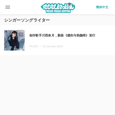
menu
簡体中文
シンガーソングライター
创作歌手川西奈月，新曲《感伤与热咖啡》发行
MUSIC ・
31.October.2024