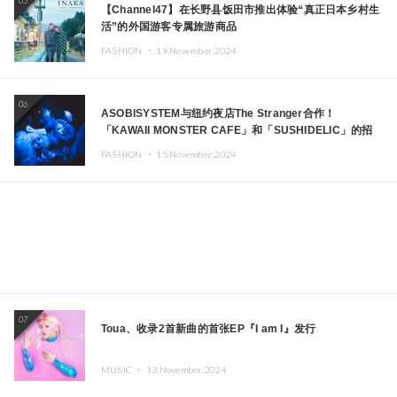
05
【Channel47】在长野县饭田市推出体验“真正日本乡村生
活”的外国游客专属旅游商品
FASHION ・
19.November.2024
06
ASOBISYSTEM与纽约夜店The Stranger合作！
「KAWAII MONSTER CAFE」和「SUSHIDELIC」的招
牌女孩们在纽约献上梦幻舞台
FASHION ・
15.November.2024
07
Toua、收录2首新曲的首张EP『I am I』发行
MUSIC ・
13.November.2024