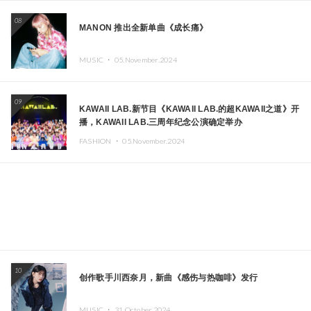
08
MANON 推出全新单曲《成长痛》
MUSIC ・
05.November.2024
09
KAWAII LAB.新节目《KAWAII LAB.的超KAWAII之道》开
播，KAWAII LAB.三周年纪念公演确定举办
FASHION ・
05.November.2024
10
创作歌手川西奈月，新曲《感伤与热咖啡》发行
MUSIC ・
31.October.2024