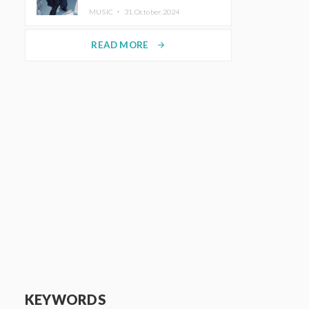
MUSIC ・
31.October.2024
READ MORE
arrow_forward
KEYWORDS