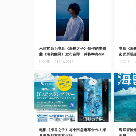
米津玄师为电影《海兽之子》创作的主题
电影《海
曲《海的幽灵》发布在即！并将举办MV
玄师所唱
上映会
MOVIE ・
21.May.2019
MOVIE ・
1
电影《海兽之子》与小田急电车合作！海
海洋冒险
兽形象列车即将运行
画册