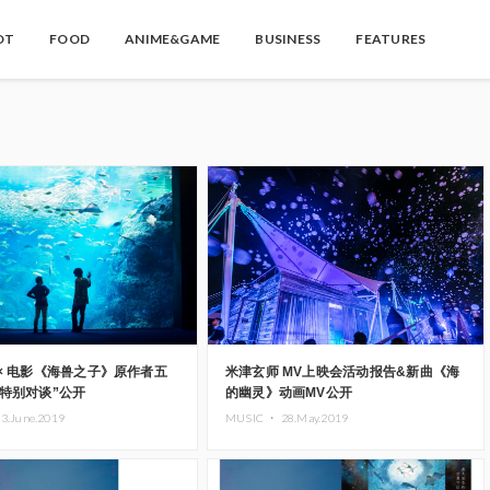
OT
FOOD
ANIME&GAME
BUSINESS
FEATURES
× 电影《海兽之子》原作者五
米津玄师 MV上映会活动报告&新曲《海
特别对谈”公开
的幽灵》动画MV公开
3.June.2019
MUSIC ・
28.May.2019