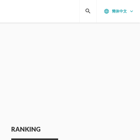
search
language
keyboard_arrow_down
簡体中文
RANKING