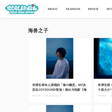
MUSIC
FASHION
MOVIE
SP
海兽之子
米津玄师本人演唱的「海の幽灵」MV决
米津玄师 
定在JOYSOUND登场！推出与电影《海
十岚大介“
兽之子》合作的主题包间
MUSIC ・
04.June.2019
MOVIE ・
0