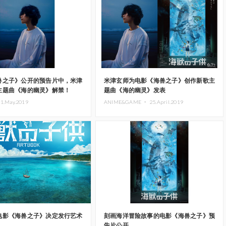
兽之子》公开的预告片中，米津
米津玄师为电影《海兽之子》创作新歌主
主题曲《海的幽灵》解禁！
题曲《海的幽灵》发表
1.May.2019
ANIME&GAME ・
25.April.2019
电影《海兽之子》决定发行艺术
刻画海洋冒险故事的电影《海兽之子》预
告片公开