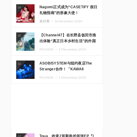
Nagomi正式成为“CASETiFY 假日
04
礼物指南”的形象大使！
未分类 ・
26.November.2024
【Channel47】在长野县饭田市推
05
出体验“真正日本乡村生活”的外国
游客专属旅游商品
FASHION ・
19.November.2024
ASOBISYSTEM与纽约夜店The
06
Stranger合作！「KAWAII
MONSTER CAFE」和
FASHION ・
15.November.2024
「SUSHIDELIC」的招牌女孩们在
纽约献上梦幻舞台
Toua、收录2首新曲的首张EP『I
07