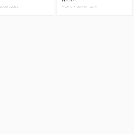
6.April.2019
MOVIE ・
09.April.2019