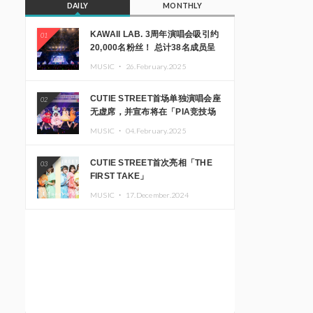
DAILY
MONTHLY
KAWAII LAB. 3周年演唱会吸引约
01
20,000名粉丝！ 总计38名成员呈
现震撼舞台
MUSIC ・
26.February.2025
CUTIE STREET首场单独演唱会座
02
无虚席，并宣布将在「PIA竞技场
MM」举办出道一周年纪念演唱会
MUSIC ・
04.February.2025
CUTIE STREET首次亮相「THE
03
FIRST TAKE」
MUSIC ・
17.December.2024