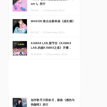
am I』发行
MUSIC ・
13.November.2024
MANON 推出全新单曲《成长痛》
08
MUSIC ・
05.November.2024
KAWAII LAB.新节目《KAWAII
09
LAB.的超KAWAII之道》开播，
KAWAII LAB.三周年纪念公演确定
FASHION ・
05.November.2024
举办
创作歌手川西奈月，新曲《感伤与
10
热咖啡》发行