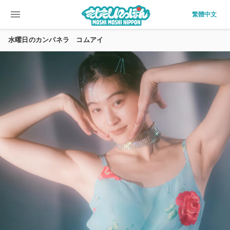
menu
繁體中文
水曜日のカンパネラ コムアイ