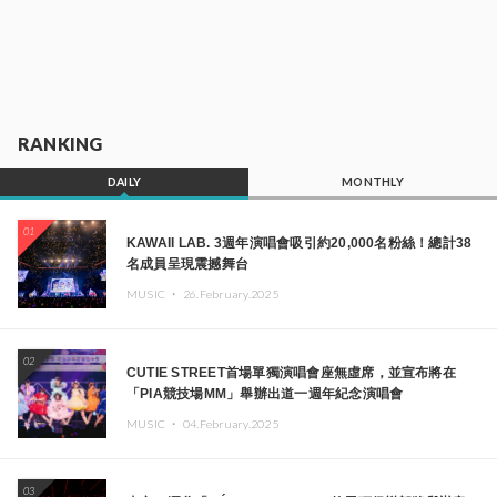
RANKING
DAILY
MONTHLY
01
KAWAII LAB. 3週年演唱會吸引約20,000名粉絲！總計38
名成員呈現震撼舞台
MUSIC ・
26.February.2025
02
CUTIE STREET首場單獨演唱會座無虛席，並宣布將在
「PIA競技場MM」舉辦出道一週年紀念演唱會
MUSIC ・
04.February.2025
03