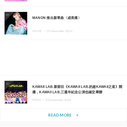
09
MANON 推出新單曲〈成長痛〉
MUSIC ・
05.November.2024
10
KAWAII LAB.新節目《KAWAII LAB.的超KAWAII之道》開
播，KAWAII LAB.三週年紀念公演也確定舉辦
FOOD ・
05.November.2024
READ MORE
arrow_forward