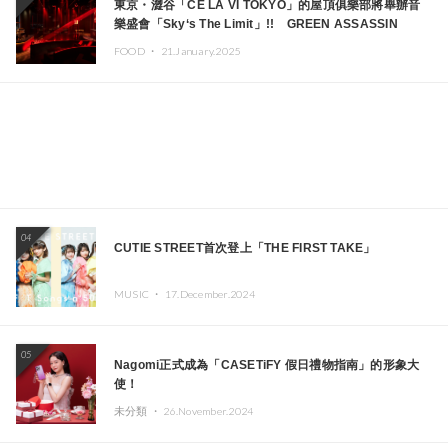
東京・澀谷「CÉ LA VI TOKYO」的屋頂俱樂部將舉辦音
樂盛會「Sky‘s The Limit」!! GREEN ASSASSIN
DOLLAR、JOMMY、Kza（FORCE OF NATURE）等日
FOOD ・
21.January.2025
本頂尖DJ及創作者齊聚一堂
04
CUTIE STREET首次登上「THE FIRST TAKE」
MUSIC ・
17.December.2024
05
Nagomi正式成為「CASETiFY 假日禮物指南」的形象大
使！
未分類 ・
26.November.2024