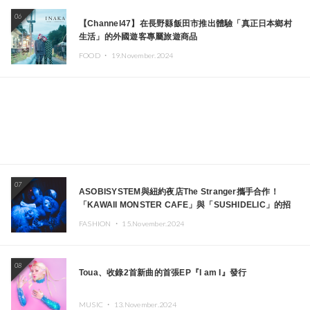
06
【Channel47】在長野縣飯田市推出體驗「真正日本鄉村
生活」的外國遊客專屬旅遊商品
FOOD ・
19.November.2024
07
ASOBISYSTEM與紐約夜店The Stranger攜手合作！
「KAWAII MONSTER CAFE」與「SUSHIDELIC」的招
牌女孩們將於紐約展現夢幻舞台
FASHION ・
15.November.2024
08
Toua、收錄2首新曲的首張EP『I am I』發行
MUSIC ・
13.November.2024