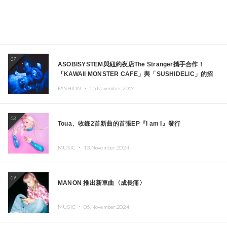
07
ASOBISYSTEM與紐約夜店The Stranger攜手合作！
「KAWAII MONSTER CAFE」與「SUSHIDELIC」的招
牌女孩們將於紐約展現夢幻舞台
FASHION ・
15.November.2024
08
Toua、收錄2首新曲的首張EP『I am I』發行
MUSIC ・
13.November.2024
09
MANON 推出新單曲〈成長痛〉
MUSIC ・
05.November.2024