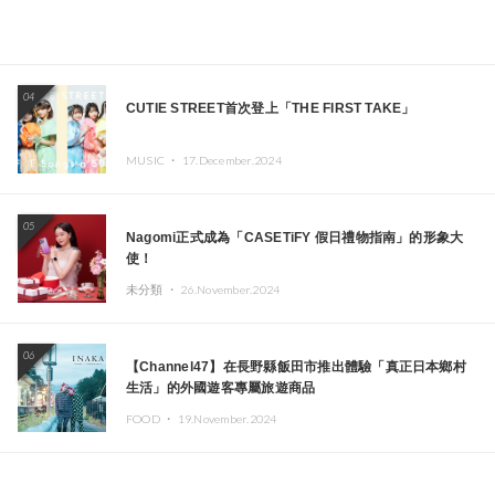
04
CUTIE STREET首次登上「THE FIRST TAKE」
MUSIC ・
17.December.2024
05
Nagomi正式成為「CASETiFY 假日禮物指南」的形象大
使！
未分類 ・
26.November.2024
06
【Channel47】在長野縣飯田市推出體驗「真正日本鄉村
生活」的外國遊客專屬旅遊商品
FOOD ・
19.November.2024