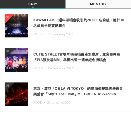
DAILY
MONTHLY
01
KAWAII LAB. 3週年演唱會吸引約20,000名粉絲！總計38
名成員呈現震撼舞台
MUSIC ・
26.February.2025
02
CUTIE STREET首場單獨演唱會座無虛席，並宣布將在
「PIA競技場MM」舉辦出道一週年紀念演唱會
MUSIC ・
04.February.2025
03
東京・澀谷「CÉ LA VI TOKYO」的屋頂俱樂部將舉辦音
樂盛會「Sky‘s The Limit」!! GREEN ASSASSIN
DOLLAR、JOMMY、Kza（FORCE OF NATURE）等日
FOOD ・
21.January.2025
本頂尖DJ及創作者齊聚一堂