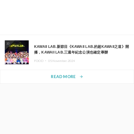
10
KAWAII LAB.新節目《KAWAII LAB.的超KAWAII之道》開
播，KAWAII LAB.三週年紀念公演也確定舉辦
FOOD ・
05.November.2024
READ MORE
arrow_forward