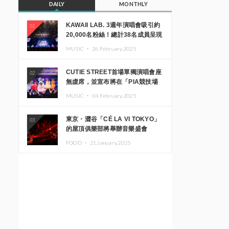
DAILY
MONTHLY
KAWAII LAB. 3週年演唱會吸引約
01
20,000名粉絲！總計38名成員呈現
震撼舞台
MUSIC ・
26.February.2025
CUTIE STREET首場單獨演唱會座
02
無虛席，並宣布將在「PIA競技場
MM」舉辦出道一週年紀念演唱會
MUSIC ・
04.February.2025
東京・澀谷「CÉ LA VI TOKYO」
03
的屋頂俱樂部將舉辦音樂盛會
「Sky‘s The Limit」!! GREEN
FOOD ・
21.January.2025
ASSASSIN DOLLAR、JOMMY、
Kza（FORCE OF NATURE）等日
本頂尖DJ及創作者齊聚一堂