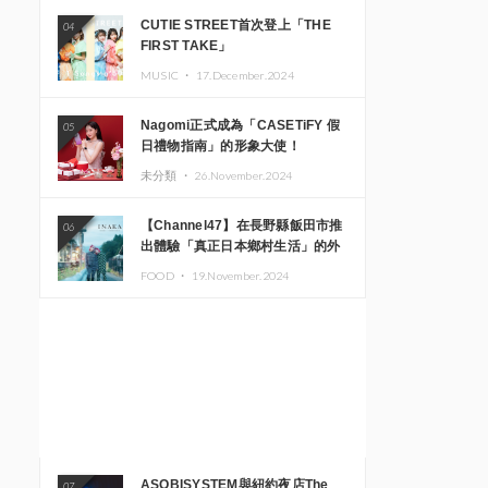
CUTIE STREET首次登上「THE
04
FIRST TAKE」
MUSIC ・
17.December.2024
Nagomi正式成為「CASETiFY 假
05
日禮物指南」的形象大使！
未分類 ・
26.November.2024
【Channel47】在長野縣飯田市推
06
出體驗「真正日本鄉村生活」的外
國遊客專屬旅遊商品
FOOD ・
19.November.2024
ASOBISYSTEM與紐約夜店The
07