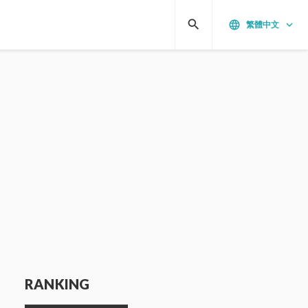
search
language
keyboard_arrow_down
繁體中文
RANKING