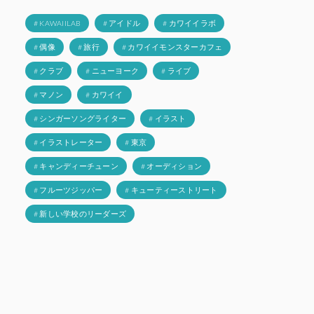
# KAWAIILAB
# アイドル
# カワイイラボ
# 偶像
# 旅行
# カワイイモンスターカフェ
# クラブ
# ニューヨーク
# ライブ
# マノン
# カワイイ
# シンガーソングライター
# イラスト
# イラストレーター
# 東京
# キャンディーチューン
# オーディション
# フルーツジッパー
# キューティーストリート
# 新しい学校のリーダーズ