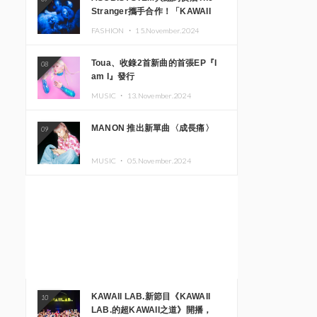
Stranger攜手合作！「KAWAII
MONSTER CAFE」與
FASHION ・
15.November.2024
「SUSHIDELIC」的招牌女孩們將
於紐約展現夢幻舞台
Toua、收錄2首新曲的首張EP『I
08
am I』發行
MUSIC ・
13.November.2024
MANON 推出新單曲〈成長痛〉
09
MUSIC ・
05.November.2024
KAWAII LAB.新節目《KAWAII
10
LAB.的超KAWAII之道》開播，