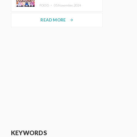
KAWAII LAB.三週年紀念公演也確
FOOD ・
05.November.2024
定舉辦
READ MORE
arrow_forward
KEYWORDS