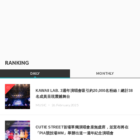
RANKING
DAILY
MONTHLY
01
KAWAII LAB. 3週年演唱會吸引約20,000名粉絲！總計38
名成員呈現震撼舞台
MUSIC ・
26.February.2025
02
CUTIE STREET首場單獨演唱會座無虛席，並宣布將在
「PIA競技場MM」舉辦出道一週年紀念演唱會