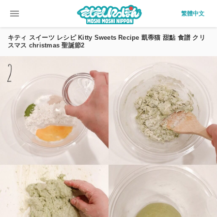
menu
繁體中文
キティ スイーツ レシピ Kitty Sweets Recipe 凱蒂猫 甜點 食譜 クリ
スマス christmas 聖誕節2