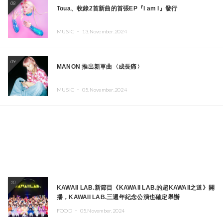
08
Toua、收錄2首新曲的首張EP『I am I』發行
MUSIC ・
13.November.2024
09
MANON 推出新單曲〈成長痛〉
MUSIC ・
05.November.2024
10
KAWAII LAB.新節目《KAWAII LAB.的超KAWAII之道》開
播，KAWAII LAB.三週年紀念公演也確定舉辦
FOOD ・
05.November.2024