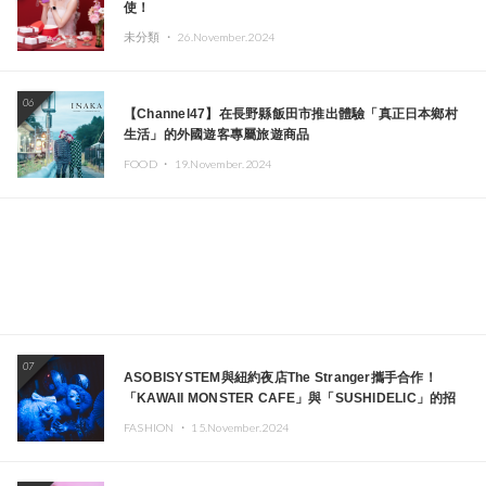
使！
未分類 ・
26.November.2024
06
【Channel47】在長野縣飯田市推出體驗「真正日本鄉村
生活」的外國遊客專屬旅遊商品
FOOD ・
19.November.2024
07
ASOBISYSTEM與紐約夜店The Stranger攜手合作！
「KAWAII MONSTER CAFE」與「SUSHIDELIC」的招
牌女孩們將於紐約展現夢幻舞台
FASHION ・
15.November.2024