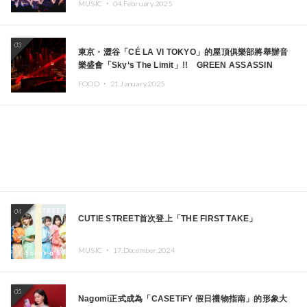
MUSIC ・
04.February.2025
03
東京・澀谷「CÉ LA VI TOKYO」的屋頂俱樂部將舉辦音
樂盛會「Sky‘s The Limit」!! GREEN ASSASSIN
DOLLAR、JOMMY、Kza（FORCE OF NATURE）等日
FOOD ・
21.January.2025
本頂尖DJ及創作者齊聚一堂
04
CUTIE STREET首次登上「THE FIRST TAKE」
MUSIC ・
17.December.2024
05
Nagomi正式成為「CASETiFY 假日禮物指南」的形象大