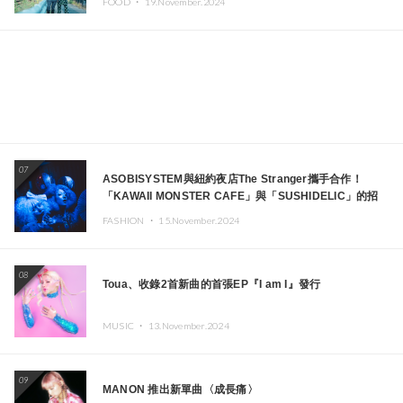
FOOD ・
19.November.2024
07
ASOBISYSTEM與紐約夜店The Stranger攜手合作！
「KAWAII MONSTER CAFE」與「SUSHIDELIC」的招
牌女孩們將於紐約展現夢幻舞台
FASHION ・
15.November.2024
08
Toua、收錄2首新曲的首張EP『I am I』發行
MUSIC ・
13.November.2024
09
MANON 推出新單曲〈成長痛〉