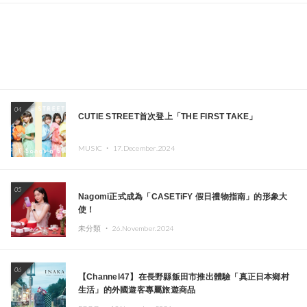
04
CUTIE STREET首次登上「THE FIRST TAKE」
MUSIC ・
17.December.2024
05
Nagomi正式成為「CASETiFY 假日禮物指南」的形象大
使！
未分類 ・
26.November.2024
06
【Channel47】在長野縣飯田市推出體驗「真正日本鄉村
生活」的外國遊客專屬旅遊商品