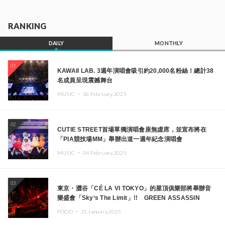
RANKING
DAILY
MONTHLY
01
KAWAII LAB. 3週年演唱會吸引約20,000名粉絲！總計38
名成員呈現震撼舞台
MUSIC ・
26.February.2025
02
CUTIE STREET首場單獨演唱會座無虛席，並宣布將在
「PIA競技場MM」舉辦出道一週年紀念演唱會
MUSIC ・
04.February.2025
03
東京・澀谷「CÉ LA VI TOKYO」的屋頂俱樂部將舉辦音
樂盛會「Sky‘s The Limit」!! GREEN ASSASSIN
DOLLAR、JOMMY、Kza（FORCE OF NATURE）等日
FOOD ・
21.January.2025
本頂尖DJ及創作者齊聚一堂