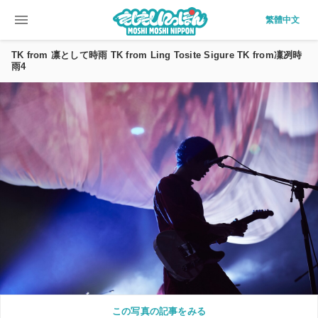
menu
繁體中文
TK from 凛として時雨 TK from Ling Tosite Sigure TK from凜冽時
雨4
この写真の記事をみる