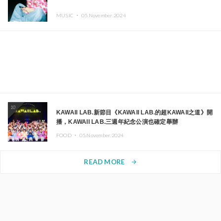
MUSIC ・
05.November.2024
10
KAWAII LAB.新節目《KAWAII LAB.的超KAWAII之道》開
播，KAWAII LAB.三週年紀念公演也確定舉辦
FOOD ・
05.November.2024
READ MORE
arrow_forward