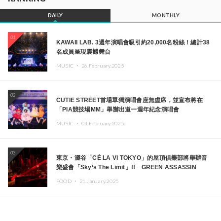
DAILY
MONTHLY
01
KAWAII LAB. 3週年演唱會吸引約20,000名粉絲！總計38
名成員呈現震撼舞台
MUSIC ・
26.February.2025
02
CUTIE STREET首場單獨演唱會座無虛席，並宣布將在
「PIA競技場MM」舉辦出道一週年紀念演唱會
MUSIC ・
04.February.2025
03
東京・澀谷「CÉ LA VI TOKYO」的屋頂俱樂部將舉辦音
樂盛會「Sky‘s The Limit」!! GREEN ASSASSIN
DOLLAR、JOMMY、Kza（FORCE OF NATURE）等日
FOOD ・
21.January.2025
本頂尖DJ及創作者齊聚一堂