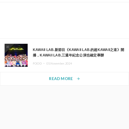
10
KAWAII LAB.新節目《KAWAII LAB.的超KAWAII之道》開
播，KAWAII LAB.三週年紀念公演也確定舉辦
FOOD ・
05.November.2024
READ MORE
arrow_forward