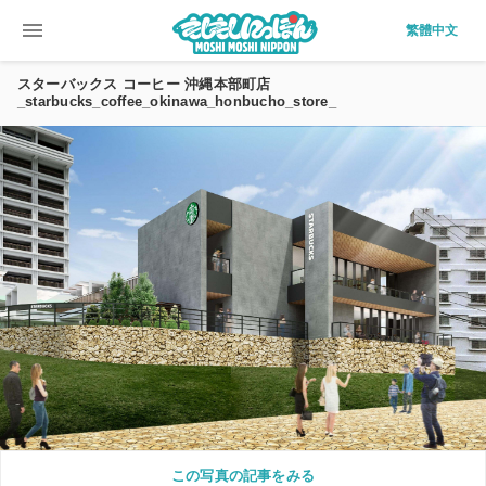
menu
繁體中文
スターバックス コーヒー 沖縄本部町店
_starbucks_coffee_okinawa_honbucho_store_
この写真の記事をみる