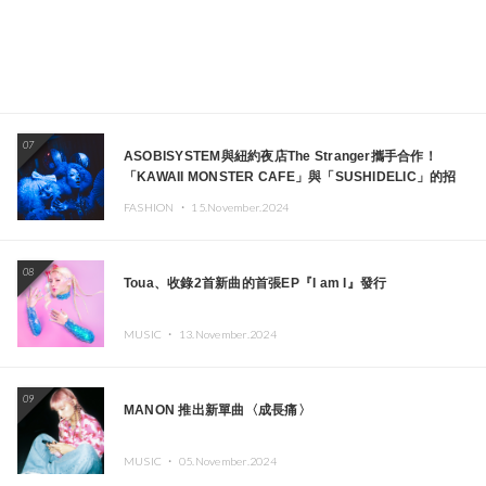
07
ASOBISYSTEM與紐約夜店The Stranger攜手合作！
「KAWAII MONSTER CAFE」與「SUSHIDELIC」的招
牌女孩們將於紐約展現夢幻舞台
FASHION ・
15.November.2024
08
Toua、收錄2首新曲的首張EP『I am I』發行
MUSIC ・
13.November.2024
09
MANON 推出新單曲〈成長痛〉
MUSIC ・
05.November.2024