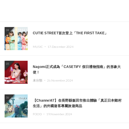
04
CUTIE STREET首次登上「THE FIRST TAKE」
MUSIC ・
17.December.2024
05
Nagomi正式成為「CASETiFY 假日禮物指南」的形象大
使！
未分類 ・
26.November.2024
06
【Channel47】在長野縣飯田市推出體驗「真正日本鄉村
生活」的外國遊客專屬旅遊商品
FOOD ・
19.November.2024