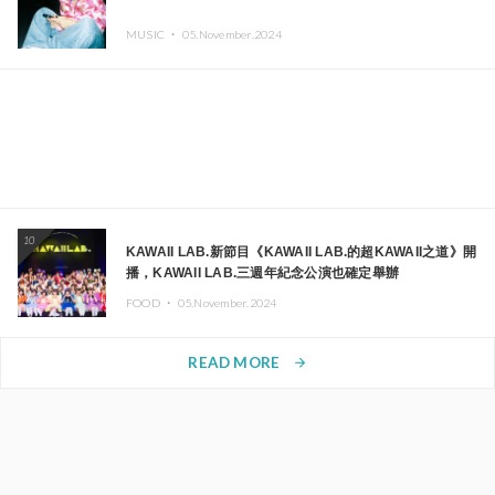
MUSIC ・
05.November.2024
10
KAWAII LAB.新節目《KAWAII LAB.的超KAWAII之道》開
播，KAWAII LAB.三週年紀念公演也確定舉辦
FOOD ・
05.November.2024
READ MORE
arrow_forward