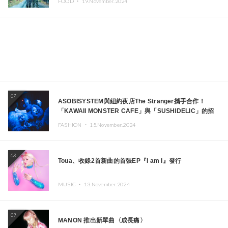
FOOD ・
19.November.2024
07
ASOBISYSTEM與紐約夜店The Stranger攜手合作！
「KAWAII MONSTER CAFE」與「SUSHIDELIC」的招
牌女孩們將於紐約展現夢幻舞台
FASHION ・
15.November.2024
08
Toua、收錄2首新曲的首張EP『I am I』發行
MUSIC ・
13.November.2024
09
MANON 推出新單曲〈成長痛〉