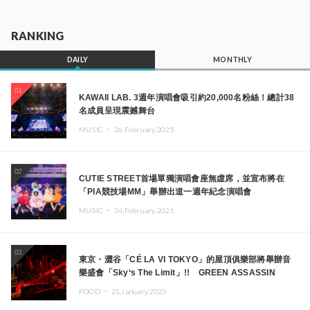
RANKING
DAILY
MONTHLY
01
KAWAII LAB. 3週年演唱會吸引約20,000名粉絲！總計38
名成員呈現震撼舞台
MUSIC ・
26.February.2025
02
CUTIE STREET首場單獨演唱會座無虛席，並宣布將在
「PIA競技場MM」舉辦出道一週年紀念演唱會
MUSIC ・
04.February.2025
03
東京・澀谷「CÉ LA VI TOKYO」的屋頂俱樂部將舉辦音
樂盛會「Sky‘s The Limit」!! GREEN ASSASSIN
DOLLAR、JOMMY、Kza（FORCE OF NATURE）等日
FOOD ・
21.January.2025
本頂尖DJ及創作者齊聚一堂