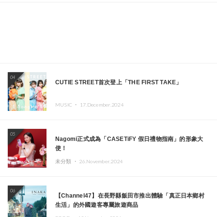
04
CUTIE STREET首次登上「THE FIRST TAKE」
MUSIC ・
17.December.2024
05
Nagomi正式成為「CASETiFY 假日禮物指南」的形象大
使！
未分類 ・
26.November.2024
06
【Channel47】在長野縣飯田市推出體驗「真正日本鄉村
生活」的外國遊客專屬旅遊商品