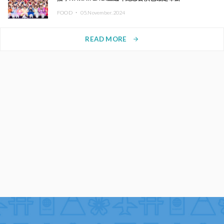
FOOD ・
05.November.2024
READ MORE
arrow_forward