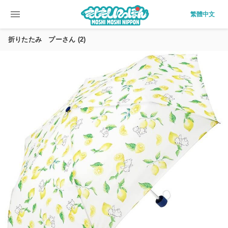
menu
繁體中文
折りたたみ プーさん (2)