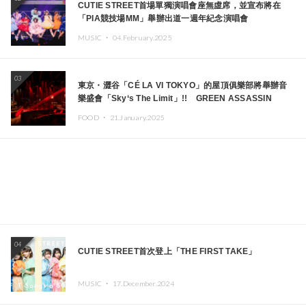
CUTIE STREET首場單獨演唱會座無虛席，並宣布將在
「PIA競技場MM」舉辦出道一週年紀念演唱會
MUSIC ・
04.February.2025
03
東京・澀谷「CÉ LA VI TOKYO」的屋頂俱樂部將舉辦音
樂盛會「Sky‘s The Limit」!! GREEN ASSASSIN
DOLLAR、JOMMY、Kza（FORCE OF NATURE）等日
FOOD ・
21.January.2025
本頂尖DJ及創作者齊聚一堂
04
CUTIE STREET首次登上「THE FIRST TAKE」
MUSIC ・
17.December.2024