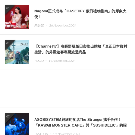
05
Nagomi正式成為「CASETiFY 假日禮物指南」的形象大
使！
未分類 ・
26.November.2024
06
【Channel47】在長野縣飯田市推出體驗「真正日本鄉村
生活」的外國遊客專屬旅遊商品
FOOD ・
19.November.2024
07
ASOBISYSTEM與紐約夜店The Stranger攜手合作！
「KAWAII MONSTER CAFE」與「SUSHIDELIC」的招
牌女孩們將於紐約展現夢幻舞台
FASHION ・
15.November.2024