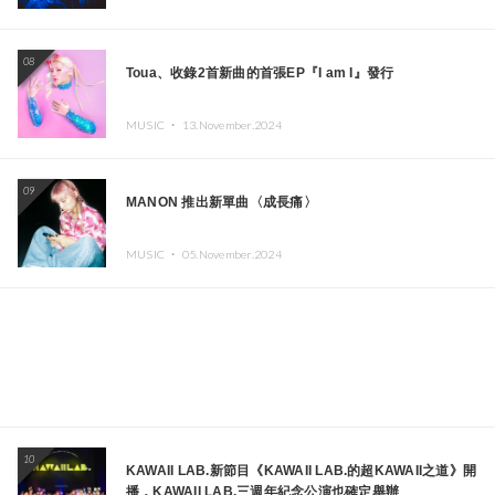
08
Toua、收錄2首新曲的首張EP『I am I』發行
MUSIC ・
13.November.2024
09
MANON 推出新單曲〈成長痛〉
MUSIC ・
05.November.2024
10
KAWAII LAB.新節目《KAWAII LAB.的超KAWAII之道》開
播，KAWAII LAB.三週年紀念公演也確定舉辦