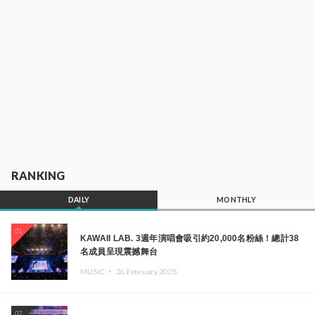
RANKING
DAILY
MONTHLY
01
KAWAII LAB. 3週年演唱會吸引約20,000名粉絲！總計38
名成員呈現震撼舞台
MUSIC ・
26.February.2025
02