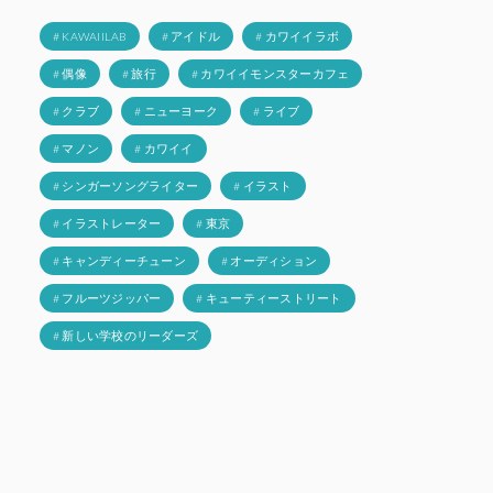
# KAWAIILAB
# アイドル
# カワイイラボ
# 偶像
# 旅行
# カワイイモンスターカフェ
# クラブ
# ニューヨーク
# ライブ
# マノン
# カワイイ
# シンガーソングライター
# イラスト
# イラストレーター
# 東京
# キャンディーチューン
# オーディション
# フルーツジッパー
# キューティーストリート
# 新しい学校のリーダーズ