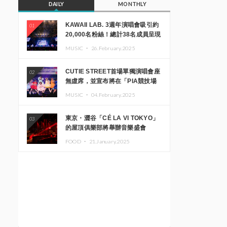
DAILY
MONTHLY
KAWAII LAB. 3週年演唱會吸引約
01
20,000名粉絲！總計38名成員呈現
震撼舞台
MUSIC ・
26.February.2025
CUTIE STREET首場單獨演唱會座
02
無虛席，並宣布將在「PIA競技場
MM」舉辦出道一週年紀念演唱會
MUSIC ・
04.February.2025
東京・澀谷「CÉ LA VI TOKYO」
03
的屋頂俱樂部將舉辦音樂盛會
「Sky‘s The Limit」!! GREEN
FOOD ・
21.January.2025
ASSASSIN DOLLAR、JOMMY、
Kza（FORCE OF NATURE）等日
本頂尖DJ及創作者齊聚一堂