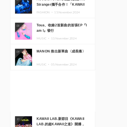
Stranger攜手合作！「KAWAII
MONSTER CAFE」與
FASHION ・
15.November.2024
「SUSHIDELIC」的招牌女孩們將
於紐約展現夢幻舞台
Toua、收錄2首新曲的首張EP『I
08
am I』發行
MUSIC ・
13.November.2024
MANON 推出新單曲〈成長痛〉
09
MUSIC ・
05.November.2024
KAWAII LAB.新節目《KAWAII
10
LAB.的超KAWAII之道》開播，