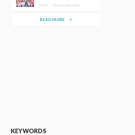
KAWAII LAB.三週年紀念公演也確
FOOD ・
05.November.2024
定舉辦
READ MORE
arrow_forward
KEYWORDS