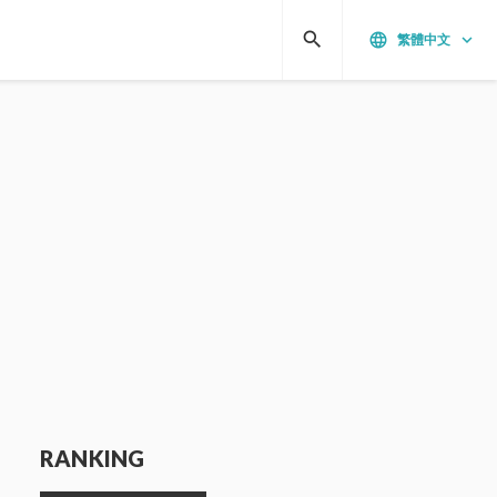
search
language
keyboard_arrow_down
繁體中文
RANKING