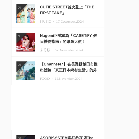
CUTIE STREET首次登上「THE
04
FIRST TAKE」
MUSIC ・
17.December.2024
Nagomi正式成為「CASETiFY 假
05
日禮物指南」的形象大使！
未分類 ・
26.November.2024
【Channel47】在長野縣飯田市推
06
出體驗「真正日本鄉村生活」的外
國遊客專屬旅遊商品
FOOD ・
19.November.2024
ASOBISYSTEM與紐約夜店The
07