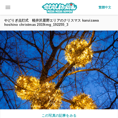
menu
繁體中文
やどりぎ点灯式 軽井沢星野エリアのクリスマス karuizawa
hoshino christmas 2019img_192255_3
この写真の記事をみる