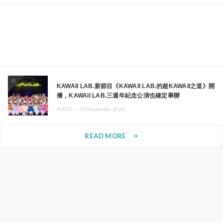
10
KAWAII LAB.新節目《KAWAII LAB.的超KAWAII之道》開
播，KAWAII LAB.三週年紀念公演也確定舉辦
FOOD ・
05.November.2024
READ MORE
arrow_forward