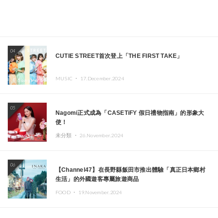
04
CUTIE STREET首次登上「THE FIRST TAKE」
MUSIC ・
17.December.2024
05
Nagomi正式成為「CASETiFY 假日禮物指南」的形象大
使！
未分類 ・
26.November.2024
06
【Channel47】在長野縣飯田市推出體驗「真正日本鄉村
生活」的外國遊客專屬旅遊商品
FOOD ・
19.November.2024