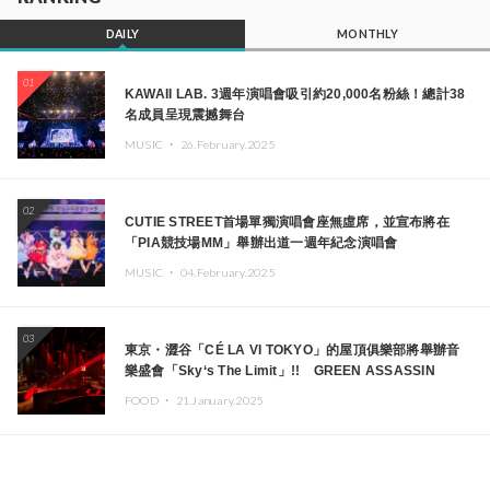
DAILY
MONTHLY
01
KAWAII LAB. 3週年演唱會吸引約20,000名粉絲！總計38
名成員呈現震撼舞台
MUSIC ・
26.February.2025
02
CUTIE STREET首場單獨演唱會座無虛席，並宣布將在
「PIA競技場MM」舉辦出道一週年紀念演唱會
MUSIC ・
04.February.2025
03
東京・澀谷「CÉ LA VI TOKYO」的屋頂俱樂部將舉辦音
樂盛會「Sky‘s The Limit」!! GREEN ASSASSIN
DOLLAR、JOMMY、Kza（FORCE OF NATURE）等日
FOOD ・
21.January.2025
本頂尖DJ及創作者齊聚一堂