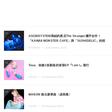
07
ASOBISYSTEM與紐約夜店The Stranger攜手合作！
「KAWAII MONSTER CAFE」與「SUSHIDELIC」的招
牌女孩們將於紐約展現夢幻舞台
FASHION ・
15.November.2024
08
Toua、收錄2首新曲的首張EP『I am I』發行
MUSIC ・
13.November.2024
09
MANON 推出新單曲〈成長痛〉
MUSIC ・
05.November.2024