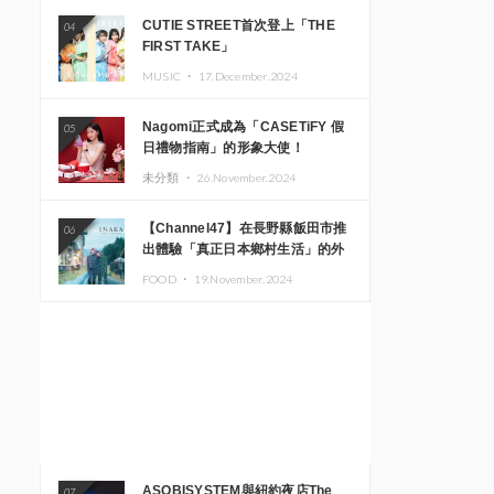
CUTIE STREET首次登上「THE
04
FIRST TAKE」
MUSIC ・
17.December.2024
Nagomi正式成為「CASETiFY 假
05
日禮物指南」的形象大使！
未分類 ・
26.November.2024
【Channel47】在長野縣飯田市推
06
出體驗「真正日本鄉村生活」的外
國遊客專屬旅遊商品
FOOD ・
19.November.2024
ASOBISYSTEM與紐約夜店The
07