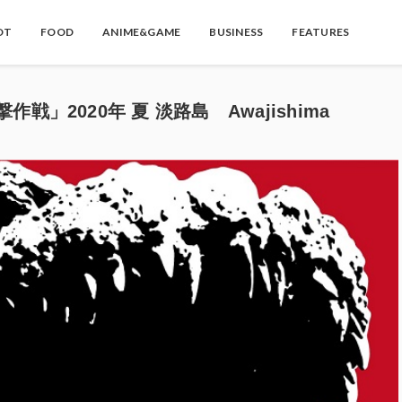
OT
FOOD
ANIME&GAME
BUSINESS
FEATURES
迎撃作戦」2020年 夏 淡路島 Awajishima