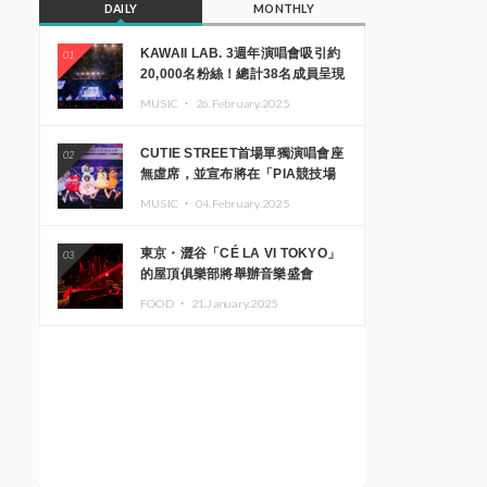
DAILY
MONTHLY
KAWAII LAB. 3週年演唱會吸引約
01
20,000名粉絲！總計38名成員呈現
震撼舞台
MUSIC ・
26.February.2025
CUTIE STREET首場單獨演唱會座
02
無虛席，並宣布將在「PIA競技場
MM」舉辦出道一週年紀念演唱會
MUSIC ・
04.February.2025
東京・澀谷「CÉ LA VI TOKYO」
03
的屋頂俱樂部將舉辦音樂盛會
「Sky‘s The Limit」!! GREEN
FOOD ・
21.January.2025
ASSASSIN DOLLAR、JOMMY、
Kza（FORCE OF NATURE）等日
本頂尖DJ及創作者齊聚一堂