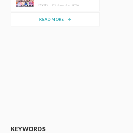
KAWAII LAB.三週年紀念公演也確
FOOD ・
05.November.2024
定舉辦
READ MORE
arrow_forward
KEYWORDS