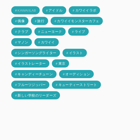
# KAWAIILAB
# アイドル
# カワイイラボ
# 偶像
# 旅行
# カワイイモンスターカフェ
# クラブ
# ニューヨーク
# ライブ
# マノン
# カワイイ
# シンガーソングライター
# イラスト
# イラストレーター
# 東京
# キャンディーチューン
# オーディション
# フルーツジッパー
# キューティーストリート
# 新しい学校のリーダーズ