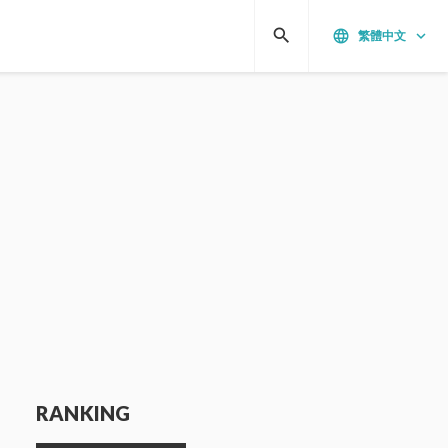
search
language
keyboard_arrow_down
繁體中文
RANKING