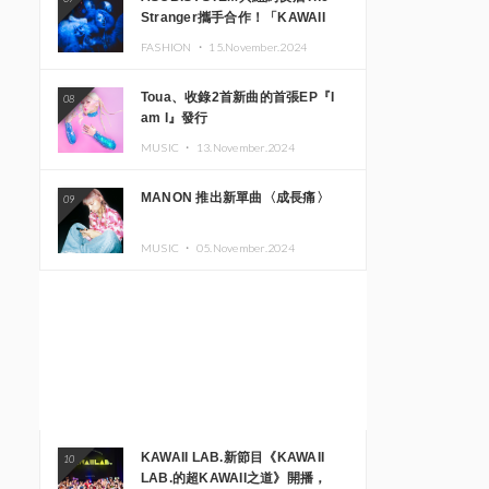
Stranger攜手合作！「KAWAII
MONSTER CAFE」與
FASHION ・
15.November.2024
「SUSHIDELIC」的招牌女孩們將
於紐約展現夢幻舞台
Toua、收錄2首新曲的首張EP『I
08
am I』發行
MUSIC ・
13.November.2024
MANON 推出新單曲〈成長痛〉
09
MUSIC ・
05.November.2024
KAWAII LAB.新節目《KAWAII
10
LAB.的超KAWAII之道》開播，