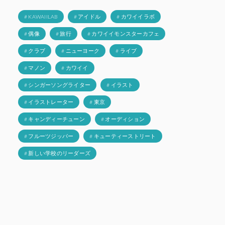
# KAWAIILAB
# アイドル
# カワイイラボ
# 偶像
# 旅行
# カワイイモンスターカフェ
# クラブ
# ニューヨーク
# ライブ
# マノン
# カワイイ
# シンガーソングライター
# イラスト
# イラストレーター
# 東京
# キャンディーチューン
# オーディション
# フルーツジッパー
# キューティーストリート
# 新しい学校のリーダーズ