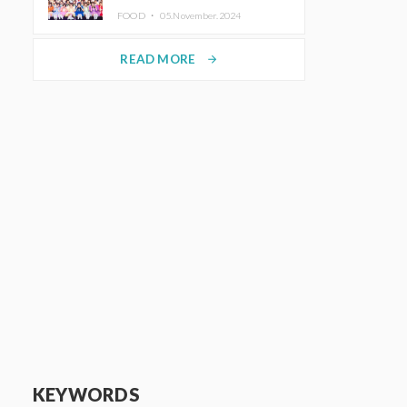
KAWAII LAB.三週年紀念公演也確
FOOD ・
05.November.2024
定舉辦
READ MORE
arrow_forward
KEYWORDS