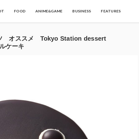
OT
FOOD
ANIME&GAME
BUSINESS
FEATURES
メ Tokyo Station dessert
ッフルケーキ