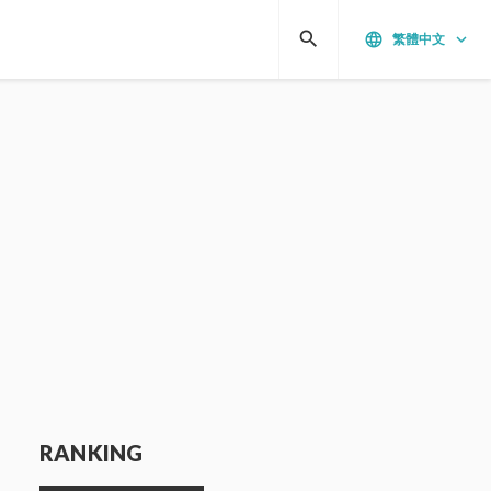
search
language
keyboard_arrow_down
繁體中文
RANKING