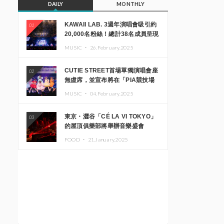
DAILY
MONTHLY
KAWAII LAB. 3週年演唱會吸引約
01
20,000名粉絲！總計38名成員呈現
震撼舞台
MUSIC ・
26.February.2025
CUTIE STREET首場單獨演唱會座
02
無虛席，並宣布將在「PIA競技場
MM」舉辦出道一週年紀念演唱會
MUSIC ・
04.February.2025
東京・澀谷「CÉ LA VI TOKYO」
03
的屋頂俱樂部將舉辦音樂盛會
「Sky‘s The Limit」!! GREEN
FOOD ・
21.January.2025
ASSASSIN DOLLAR、JOMMY、
Kza（FORCE OF NATURE）等日
本頂尖DJ及創作者齊聚一堂