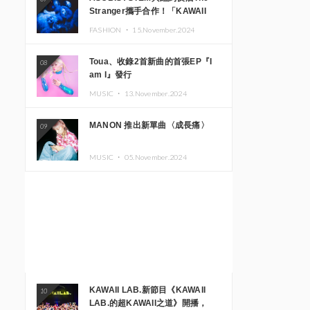
Stranger攜手合作！「KAWAII
MONSTER CAFE」與
FASHION ・
15.November.2024
「SUSHIDELIC」的招牌女孩們將
於紐約展現夢幻舞台
Toua、收錄2首新曲的首張EP『I
08
am I』發行
MUSIC ・
13.November.2024
MANON 推出新單曲〈成長痛〉
09
MUSIC ・
05.November.2024
KAWAII LAB.新節目《KAWAII
10
LAB.的超KAWAII之道》開播，