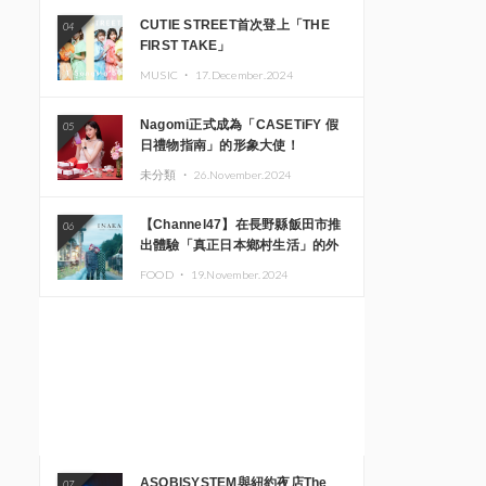
CUTIE STREET首次登上「THE
04
FIRST TAKE」
MUSIC ・
17.December.2024
Nagomi正式成為「CASETiFY 假
05
日禮物指南」的形象大使！
未分類 ・
26.November.2024
【Channel47】在長野縣飯田市推
06
出體驗「真正日本鄉村生活」的外
國遊客專屬旅遊商品
FOOD ・
19.November.2024
ASOBISYSTEM與紐約夜店The
07