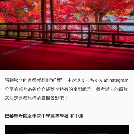
講到秋季的京都就想到“紅葉”。本次以
まっちゃん
於Instagram
分享的照片為各位介紹秋季特有的京都絕景。參考過去的照片
來決定京都旅行的賞楓景點吧！
巴黎聖母院女學院中學高等學校
和中庵