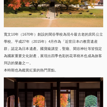
寬文10年（1670年）創設的閑谷學校為現今最古老的庶民公立
學校。平成27年（2015年）4月作為「近世日本の教育遺産
群」認定為日本遺產。國寶級講堂，聖廟、閑谷神社等皆指定
為國家重要文化財產，展現出四季色彩的花草樹木也成為旅客
拜訪的樂趣之一。
本時期也為鑑賞紅葉的熱門景點。