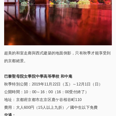
超美的和室走廊與西式建築的地面倒影，只有秋季才能享受到
的京都絕景。
巴黎聖母院女學院中學高等學校
和中庵
秋季特別公開：2019年11月22日（五）～12月1日（日）
公開時間：10：00～16：00（16：00受付終了）
地址：京都府京都市左京区鹿ケ谷桜谷町110
費用：大人600円（15人以上九折）／國中生以下免費
交通：