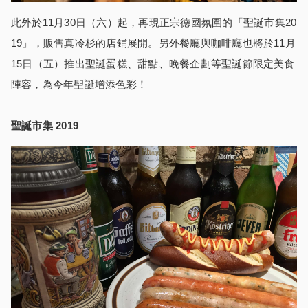
此外於
11
月
30
日（六）起，再現正宗德國氛圍的「聖誕市集
20
19
」，販售真冷杉的店鋪展開。另外餐廳與咖啡廳也將於
11
月
15
日（五）推出聖誕蛋糕、甜點、晚餐企劃等聖誕節限定美食
陣容，為今年聖誕增添色彩！
聖誕市集 2019