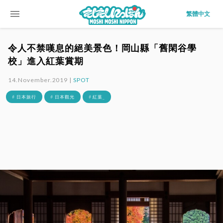
menu
繁體中文
令人不禁嘆息的絕美景色！岡山縣「舊閑谷學
校」進入紅葉賞期
14.November.2019 |
SPOT
# 日本旅行
# 日本觀光
# 紅葉_