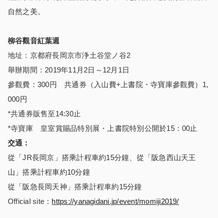
自然之美。
柳谷觀音紅葉週
地址：京都府長岡京市浄土谷堂ノ谷2
舉辦期間：2019年11月2日～12月1日
參觀費：300円 共通券（入山費+上書院・寺寶庫參觀費）1,
000円
*共通券販售至14:30止
*寺寶庫 皇室賞賜品特別展・上書院特別公開於15：00止
交通：
從「JR長岡京」搭乘計程車約15分鐘、從「阪急西山天王
山」搭乘計程車約10分鐘
從「阪急長岡天神」搭乘計程車約15分鐘
Official site：
https://yanagidani.jp/event/momiji2019/