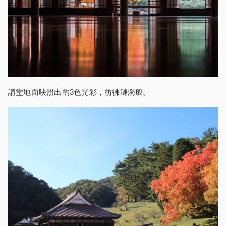
講堂地面映照出的3色光彩，彷彿漣漪般。