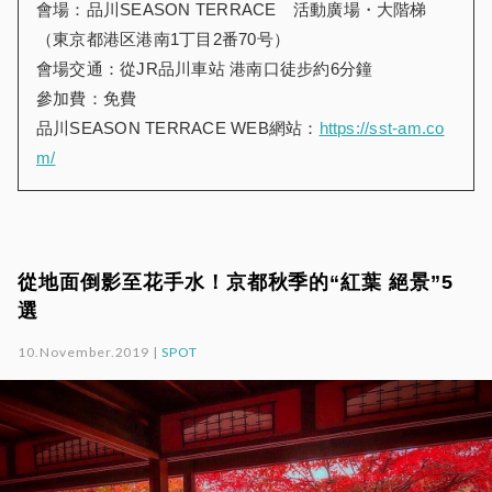
會場：品川SEASON TERRACE 活動廣場・大階梯
（東京都港区港南1丁目2番70号）
會場交通：從JR品川車站 港南口徒步約6分鐘
參加費：免費
品川SEASON TERRACE WEB網站：
https://sst-am.co
m/
從地面倒影至花手水！京都秋季的“紅葉 絕景”5
選
10.November.2019 |
SPOT