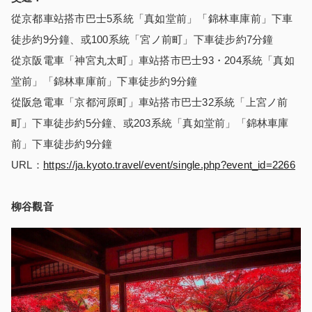
從京都車站搭市巴士5系統「真如堂前」「錦林車庫前」下車
徒步約9分鐘、或100系統「宮ノ前町」下車徒步約7分鐘
從京阪電車「神宮丸太町」車站搭市巴士93・204系統「真如
堂前」「錦林車庫前」下車徒步約9分鐘
從阪急電車「京都河原町」車站搭市巴士32系統「上宮ノ前
町」下車徒步約5分鐘、或203系統「真如堂前」「錦林車庫
前」下車徒步約9分鐘
URL：
https://ja.kyoto.travel/event/single.php?event_id=2266
柳谷觀音