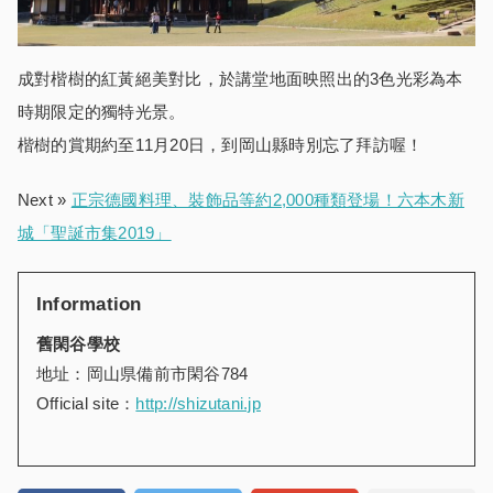
成對楷樹的紅黃絕美對比，於講堂地面映照出的3色光彩為本
時期限定的獨特光景。
楷樹的賞期約至11月20日，到岡山縣時別忘了拜訪喔！
Next »
正宗德國料理、裝飾品等約2,000種類登場！六本木新
城「聖誕市集2019」
Information
舊閑谷學校
地址：岡山県備前市閑谷784
Official site：
http://shizutani.jp