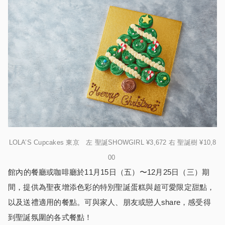
LOLA’S Cupcakes 東京 左 聖誕SHOWGIRL ¥3,672 右 聖誕樹 ¥10,8
00
館
內
的餐廳或咖啡廳於11月15日（五）〜12月25日（三）期
間，提供為聖夜增添色彩的特別聖誕蛋糕與超可愛限定甜點，
以及送禮適用的餐點。
可與家人、朋友或戀人share，感受得
到聖誕氛圍的各式餐點！