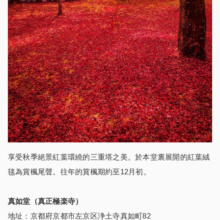
享受秋季絕景紅葉環繞的三重塔之美。於本堂裏展開的紅葉絨
毯為賞楓尾聲。往年的賞楓期約至12月初。
真如堂（真正極楽寺）
地址：京都府京都市左京区浄土寺真如町82