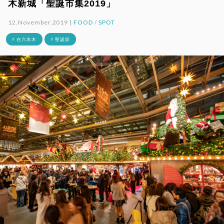
木新城「聖誕市集2019」
12.November.2019 |
FOOD
/
SPOT
# 在六本木
# 聖誕節