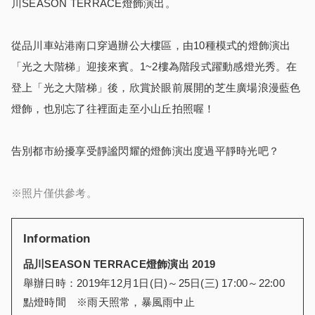
川SEASON TERRACE燈飾演出。
從品川車站港南口穿過辦公大樓區，由10種模式的燈飾演出
「光之大階梯」迎接來賓。1~2樓為階段式躍動感燈光秀。在
登上「光之大階梯」後，欣賞於眼前展開的芝生廣場浪漫藍色
燈飾，也別忘了往裡面走至小山丘拍照喔！
告別都市紛擾享受靜謐閃耀的燈飾演出度過平靜時光吧？
※照片僅供參考。
Information
品川SEASON TERRACE燈飾演出 2019
舉辦日時：2019年12月1日(日)～25日(三) 17:00～22:00
點燈時間 ※雨天照常，暴風雨中止