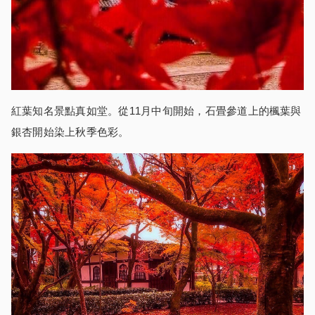
紅葉知名景點真如堂。從11月中旬開始，石畳參道上的楓葉與
銀杏開始染上秋季色彩。