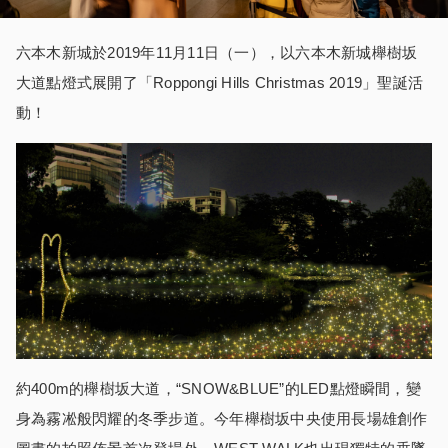
六本木新城於
2019
年
11
月
11
日（一），以六本木新城
櫸
樹坂
大道點燈式展開了「
Roppongi Hills Christmas 2019
」聖誕活
動！
約
400m的
櫸
樹坂大道，“
SNOW&BLUE
”的
LED點燈瞬間，變
身為霧
凇
般閃耀的冬季步道。今年
櫸
樹坂中央使用長場雄創作