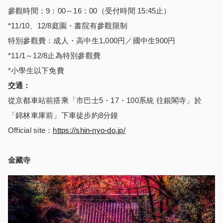
參觀時間：9：00～16：00（受付時間 15:45止）
*11/10、12/8庭園・書院有參觀限制
特別參觀費：成人・高中生1,000円／國中生900円
*11/1～12/8止為特別參觀費
*小學生以下免費
交通：
從京都車站前搭乘「市巴士5・17・100系統 往銀閣寺」於
「錦林車庫前」下車徒步約8分鐘
Official site：
https://shin-nyo-do.jp/
金藏寺