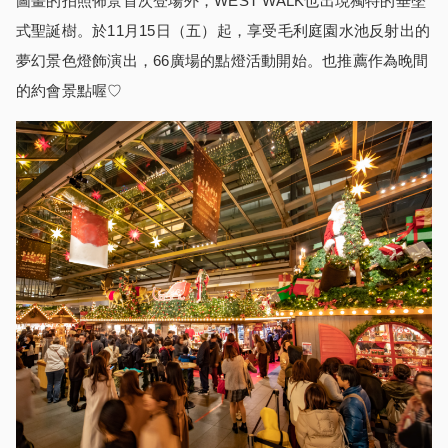
圖畫的拍照佈景首次登場外，WEST WALK也出現獨特的垂墜
式聖誕樹。於
11
月
15
日（五）起，享受毛利庭園水池反射出的
夢幻景色燈飾演出，66廣場的點燈活動開始。也推薦作為晚間
的約會景點喔
♡