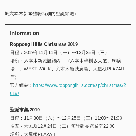
於六本木新城體驗特別的聖誕節吧♪
Information
Roppongi Hills Christmas 2019
日程：2019年11月11日（一）〜12月25日（三）
場所：六本木新城設施
內
゙（六本木
櫸
樹坂大道、66廣
場゙、
WEST WALK
、六本木新城廣場、大屋根PLAZA゙
等）
官方網站：
https://www.roppongihills.com/sp/christmas/2
019/
聖誕市集 2019
日程：11月30日（六）〜12月25日（三）11:00〜21:00
※五・六以及12月24日（二）預計延長營業至22:00
場所：大屋根PLAZA゙