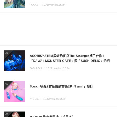
FOOD ・
19.November.2024
07
ASOBISYSTEM與紐約夜店The Stranger攜手合作！
「KAWAII MONSTER CAFE」與「SUSHIDELIC」的招
牌女孩們將於紐約展現夢幻舞台
FASHION ・
15.November.2024
08
Toua、收錄2首新曲的首張EP『I am I』發行
MUSIC ・
13.November.2024
09