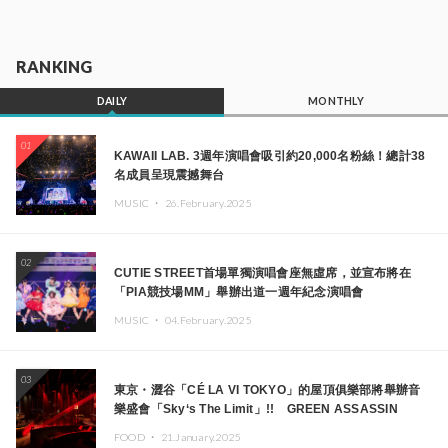
RANKING
DAILY
MONTHLY
01
KAWAII LAB. 3週年演唱會吸引約20,000名粉絲！總計38
名成員呈現震撼舞台
MUSIC ・
26.February.2025
02
CUTIE STREET首場單獨演唱會座無虛席，並宣布將在
「PIA競技場MM」舉辦出道一週年紀念演唱會
MUSIC ・
04.February.2025
03
東京・澀谷「CÉ LA VI TOKYO」的屋頂俱樂部將舉辦音
樂盛會「Sky‘s The Limit」!! GREEN ASSASSIN
DOLLAR、JOMMY、Kza（FORCE OF NATURE）等日
FOOD ・
21.January.2025
本頂尖DJ及創作者齊聚一堂