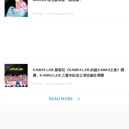
MANON 推出新單曲〈成長痛〉
MUSIC ・
05.November.2024
10
KAWAII LAB.新節目《KAWAII LAB.的超KAWAII之道》開
播，KAWAII LAB.三週年紀念公演也確定舉辦
FOOD ・
05.November.2024
READ MORE
arrow_forward