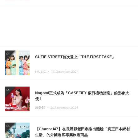
04
CUTIE STREET首次登上「THE FIRST TAKE」
MUSIC ・
17.December.2024
05
Nagomi正式成為「CASETiFY 假日禮物指南」的形象大
使！
未分類 ・
26.November.2024
06
【Channel47】在長野縣飯田市推出體驗「真正日本鄉村
生活」的外國遊客專屬旅遊商品