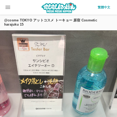
menu
繁體中文
@cosme TOKYO アットコスメ トーキョー 原宿 Cosmetic
harajuku 15