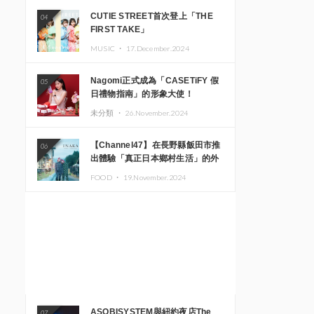
CUTIE STREET首次登上「THE
04
FIRST TAKE」
MUSIC ・
17.December.2024
Nagomi正式成為「CASETiFY 假
05
日禮物指南」的形象大使！
未分類 ・
26.November.2024
【Channel47】在長野縣飯田市推
06
出體驗「真正日本鄉村生活」的外
國遊客專屬旅遊商品
FOOD ・
19.November.2024
ASOBISYSTEM與紐約夜店The
07