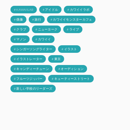
# KAWAIILAB
# アイドル
# カワイイラボ
# 偶像
# 旅行
# カワイイモンスターカフェ
# クラブ
# ニューヨーク
# ライブ
# マノン
# カワイイ
# シンガーソングライター
# イラスト
# イラストレーター
# 東京
# キャンディーチューン
# オーディション
# フルーツジッパー
# キューティーストリート
# 新しい学校のリーダーズ