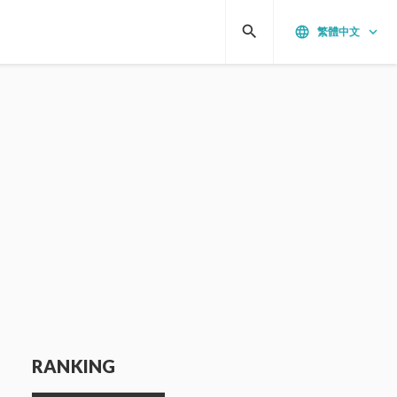
search
language
keyboard_arrow_down
繁體中文
RANKING