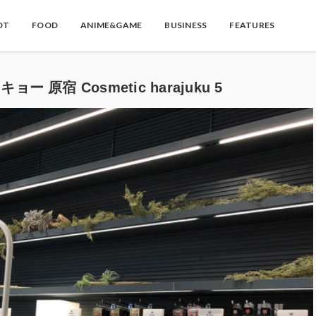
OT
FOOD
ANIME&GAME
BUSINESS
FEATURES
ー 原宿 Cosmetic harajuku 5