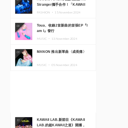
Stranger攜手合作！「KAWAII
MONSTER CAFE」與
FASHION ・
15.November.2024
「SUSHIDELIC」的招牌女孩們將
於紐約展現夢幻舞台
Toua、收錄2首新曲的首張EP『I
08
am I』發行
MUSIC ・
13.November.2024
MANON 推出新單曲〈成長痛〉
09
MUSIC ・
05.November.2024
KAWAII LAB.新節目《KAWAII
10
LAB.的超KAWAII之道》開播，