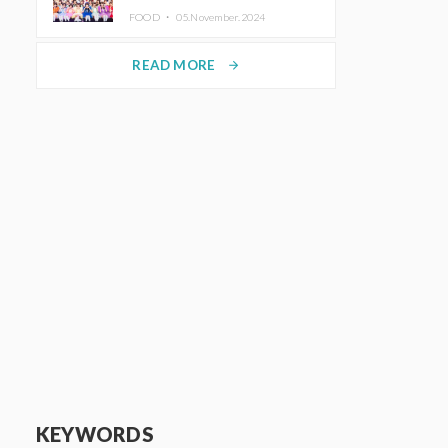
KAWAII LAB.三週年紀念公演也確
FOOD ・
05.November.2024
定舉辦
READ MORE
arrow_forward
KEYWORDS