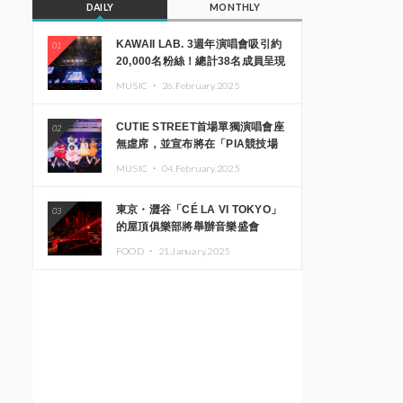
DAILY
MONTHLY
KAWAII LAB. 3週年演唱會吸引約
01
20,000名粉絲！總計38名成員呈現
震撼舞台
MUSIC ・
26.February.2025
CUTIE STREET首場單獨演唱會座
02
無虛席，並宣布將在「PIA競技場
MM」舉辦出道一週年紀念演唱會
MUSIC ・
04.February.2025
東京・澀谷「CÉ LA VI TOKYO」
03
的屋頂俱樂部將舉辦音樂盛會
「Sky‘s The Limit」!! GREEN
FOOD ・
21.January.2025
ASSASSIN DOLLAR、JOMMY、
Kza（FORCE OF NATURE）等日
本頂尖DJ及創作者齊聚一堂