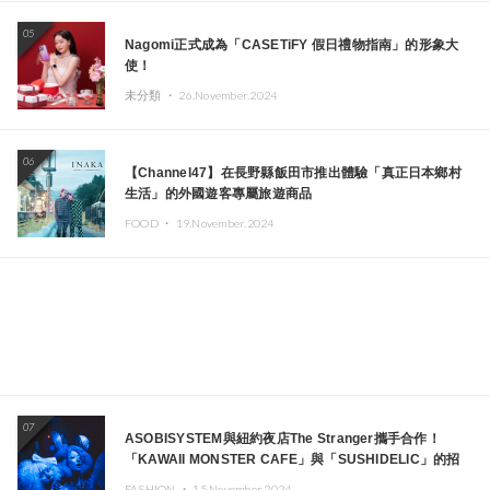
05
Nagomi正式成為「CASETiFY 假日禮物指南」的形象大
使！
未分類 ・
26.November.2024
06
【Channel47】在長野縣飯田市推出體驗「真正日本鄉村
生活」的外國遊客專屬旅遊商品
FOOD ・
19.November.2024
07
ASOBISYSTEM與紐約夜店The Stranger攜手合作！
「KAWAII MONSTER CAFE」與「SUSHIDELIC」的招
牌女孩們將於紐約展現夢幻舞台
FASHION ・
15.November.2024