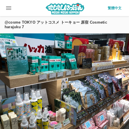
menu
繁體中文
@cosme TOKYO アットコスメ トーキョー 原宿 Cosmetic
harajuku 7