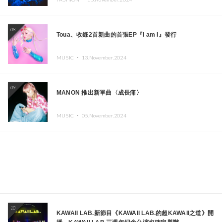
08
Toua、收錄2首新曲的首張EP『I am I』發行
MUSIC ・
13.November.2024
09
MANON 推出新單曲〈成長痛〉
MUSIC ・
05.November.2024
10
KAWAII LAB.新節目《KAWAII LAB.的超KAWAII之道》開