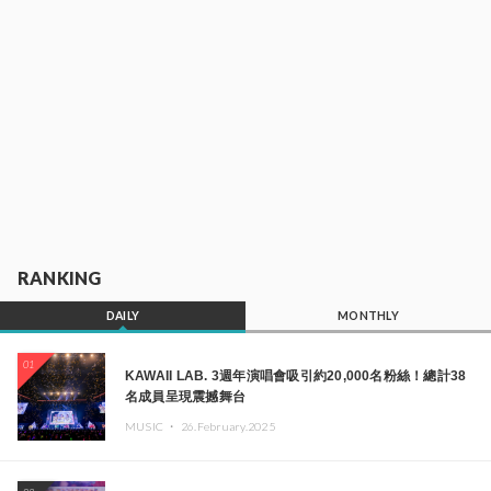
RANKING
DAILY
MONTHLY
01
KAWAII LAB. 3週年演唱會吸引約20,000名粉絲！總計38
名成員呈現震撼舞台
MUSIC ・
26.February.2025