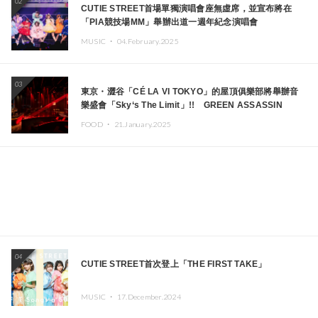
02
CUTIE STREET首場單獨演唱會座無虛席，並宣布將在
「PIA競技場MM」舉辦出道一週年紀念演唱會
MUSIC ・
04.February.2025
03
東京・澀谷「CÉ LA VI TOKYO」的屋頂俱樂部將舉辦音
樂盛會「Sky‘s The Limit」!! GREEN ASSASSIN
DOLLAR、JOMMY、Kza（FORCE OF NATURE）等日
FOOD ・
21.January.2025
本頂尖DJ及創作者齊聚一堂
04
CUTIE STREET首次登上「THE FIRST TAKE」
MUSIC ・
17.December.2024