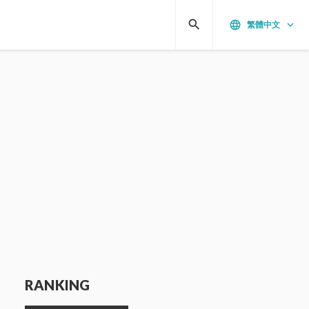
search
language
keyboard_arrow_down
繁體中文
RANKING