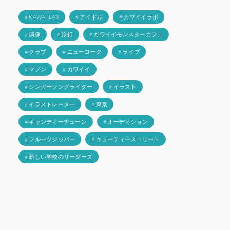
# KAWAIILAB
# アイドル
# カワイイラボ
# 偶像
# 旅行
# カワイイモンスターカフェ
# クラブ
# ニューヨーク
# ライブ
# マノン
# カワイイ
# シンガーソングライター
# イラスト
# イラストレーター
# 東京
# キャンディーチューン
# オーディション
# フルーツジッパー
# キューティーストリート
# 新しい学校のリーダーズ