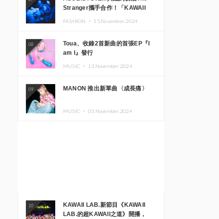
Stranger攜手合作！「KAWAII
MONSTER CAFE」與
FASHION ・
15.November.2024
「SUSHIDELIC」的招牌女孩們將
於紐約展現夢幻舞台
Toua、收錄2首新曲的首張EP『I
08
am I』發行
MUSIC ・
13.November.2024
MANON 推出新單曲〈成長痛〉
09
MUSIC ・
05.November.2024
KAWAII LAB.新節目《KAWAII
10
LAB.的超KAWAII之道》開播，