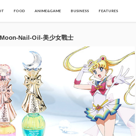
OT
FOOD
ANIME&GAME
BUSINESS
FEATURES
on-Nail-Oil-美少女戰士