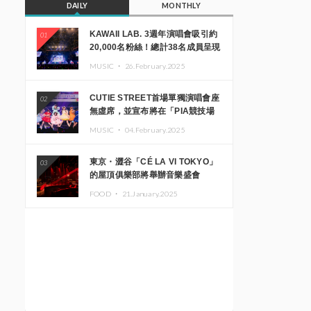
DAILY
MONTHLY
KAWAII LAB. 3週年演唱會吸引約
01
20,000名粉絲！總計38名成員呈現
震撼舞台
MUSIC ・
26.February.2025
CUTIE STREET首場單獨演唱會座
02
無虛席，並宣布將在「PIA競技場
MM」舉辦出道一週年紀念演唱會
MUSIC ・
04.February.2025
東京・澀谷「CÉ LA VI TOKYO」
03
的屋頂俱樂部將舉辦音樂盛會
「Sky‘s The Limit」!! GREEN
FOOD ・
21.January.2025
ASSASSIN DOLLAR、JOMMY、
Kza（FORCE OF NATURE）等日
本頂尖DJ及創作者齊聚一堂