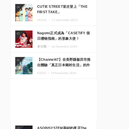
CUTIE STREET首次登上「THE
04
FIRST TAKE」
MUSIC ・
17.December.2024
Nagomi正式成為「CASETiFY 假
05
日禮物指南」的形象大使！
未分類 ・
26.November.2024
【Channel47】在長野縣飯田市推
06
出體驗「真正日本鄉村生活」的外
國遊客專屬旅遊商品
FOOD ・
19.November.2024
ASOBISYSTEM與紐約夜店The
07