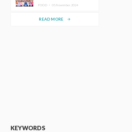
KAWAII LAB.三週年紀念公演也確
FOOD ・
05.November.2024
定舉辦
READ MORE
arrow_forward
KEYWORDS