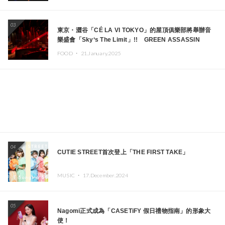
03
東京・澀谷「CÉ LA VI TOKYO」的屋頂俱樂部將舉辦音
樂盛會「Sky‘s The Limit」!! GREEN ASSASSIN
DOLLAR、JOMMY、Kza（FORCE OF NATURE）等日
FOOD ・
21.January.2025
本頂尖DJ及創作者齊聚一堂
04
CUTIE STREET首次登上「THE FIRST TAKE」
MUSIC ・
17.December.2024
05
Nagomi正式成為「CASETiFY 假日禮物指南」的形象大
使！