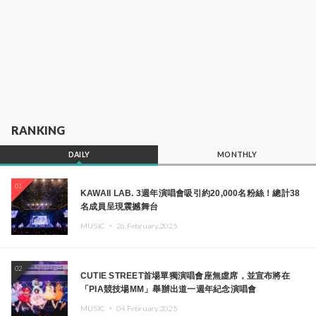
RANKING
DAILY
MONTHLY
01
KAWAII LAB. 3週年演唱會吸引約20,000名粉絲！總計38
名成員呈現震撼舞台
MUSIC ・
26.February.2025
02
CUTIE STREET首場單獨演唱會座無虛席，並宣布將在
「PIA競技場MM」舉辦出道一週年紀念演唱會
MUSIC ・
04.February.2025