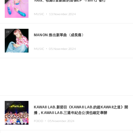
Toua、收錄2首新曲的首張EP『I am I』發行
MUSIC ・
13.November.2024
09
MANON 推出新單曲〈成長痛〉
MUSIC ・
05.November.2024
10
KAWAII LAB.新節目《KAWAII LAB.的超KAWAII之道》開
播，KAWAII LAB.三週年紀念公演也確定舉辦
FOOD ・
05.November.2024