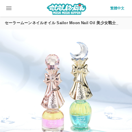
menu
繁體中文
セーラームーンネイルオイル Sailor Moon Nail Oil 美少女戰士_