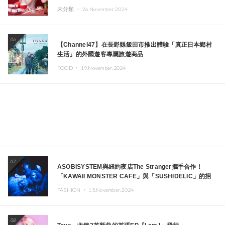
未分類 ・
26.November.2024
06
【Channel47】在長野縣飯田市推出體驗「真正日本鄉村
生活」的外國遊客專屬旅遊商品
FOOD ・
19.November.2024
07
ASOBISYSTEM與紐約夜店The Stranger攜手合作！
「KAWAII MONSTER CAFE」與「SUSHIDELIC」的招
牌女孩們將於紐約展現夢幻舞台
FASHION ・
15.November.2024
08