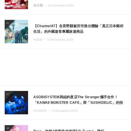
未分類 ・
26.November.2024
06
【Channel47】在長野縣飯田市推出體驗「真正日本鄉村
生活」的外國遊客專屬旅遊商品
FOOD ・
19.November.2024
07
ASOBISYSTEM與紐約夜店The Stranger攜手合作！
「KAWAII MONSTER CAFE」與「SUSHIDELIC」的招
牌女孩們將於紐約展現夢幻舞台
FASHION ・
15.November.2024
08