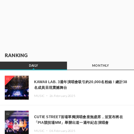
RANKING
DAILY
MONTHLY
01
KAWAII LAB. 3週年演唱會吸引約20,000名粉絲！總計38
名成員呈現震撼舞台
MUSIC ・
26.February.2025
02
CUTIE STREET首場單獨演唱會座無虛席，並宣布將在
「PIA競技場MM」舉辦出道一週年紀念演唱會
MUSIC ・
04.February.2025