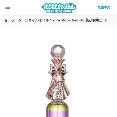
menu
繁體中文
セーラームーンネイルオイル Sailor Moon Nail Oil 美少女戰士_2