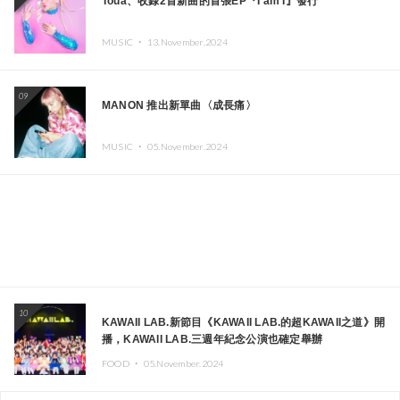
Toua、收錄2首新曲的首張EP『I am I』發行
MUSIC ・
13.November.2024
09
MANON 推出新單曲〈成長痛〉
MUSIC ・
05.November.2024
10
KAWAII LAB.新節目《KAWAII LAB.的超KAWAII之道》開
播，KAWAII LAB.三週年紀念公演也確定舉辦
FOOD ・
05.November.2024