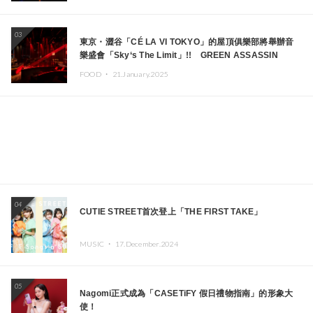
03
東京・澀谷「CÉ LA VI TOKYO」的屋頂俱樂部將舉辦音
樂盛會「Sky‘s The Limit」!! GREEN ASSASSIN
DOLLAR、JOMMY、Kza（FORCE OF NATURE）等日
FOOD ・
21.January.2025
本頂尖DJ及創作者齊聚一堂
04
CUTIE STREET首次登上「THE FIRST TAKE」
MUSIC ・
17.December.2024
05
Nagomi正式成為「CASETiFY 假日禮物指南」的形象大
使！