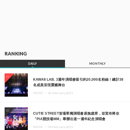
RANKING
DAILY
MONTHLY
01
KAWAII LAB. 3週年演唱會吸引約20,000名粉絲！總計38
名成員呈現震撼舞台
MUSIC ・
26.February.2025
02
CUTIE STREET首場單獨演唱會座無虛席，並宣布將在
「PIA競技場MM」舉辦出道一週年紀念演唱會
MUSIC ・
04.February.2025