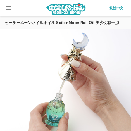
menu
繁體中文
セーラームーンネイルオイル Sailor Moon Nail Oil 美少女戰士_3