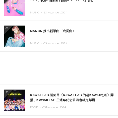
Toua、收錄2首新曲的首張EP『I am I』發行
MUSIC ・
13.November.2024
09
MANON 推出新單曲〈成長痛〉
MUSIC ・
05.November.2024
10
KAWAII LAB.新節目《KAWAII LAB.的超KAWAII之道》開
播，KAWAII LAB.三週年紀念公演也確定舉辦
FOOD ・
05.November.2024