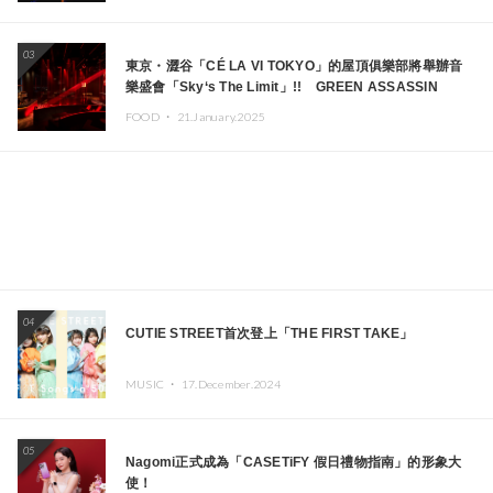
03
東京・澀谷「CÉ LA VI TOKYO」的屋頂俱樂部將舉辦音
樂盛會「Sky‘s The Limit」!! GREEN ASSASSIN
DOLLAR、JOMMY、Kza（FORCE OF NATURE）等日
FOOD ・
21.January.2025
本頂尖DJ及創作者齊聚一堂
04
CUTIE STREET首次登上「THE FIRST TAKE」
MUSIC ・
17.December.2024
05
Nagomi正式成為「CASETiFY 假日禮物指南」的形象大
使！