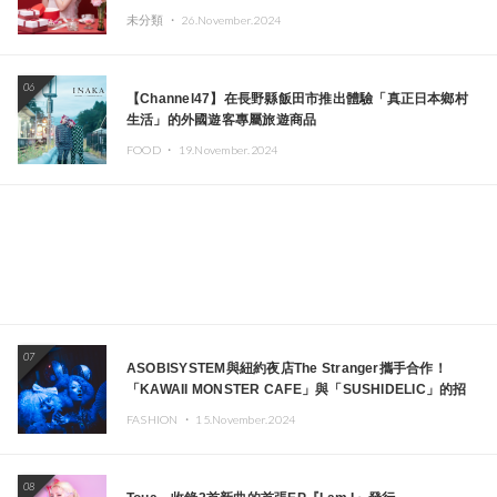
未分類 ・
26.November.2024
06
【Channel47】在長野縣飯田市推出體驗「真正日本鄉村
生活」的外國遊客專屬旅遊商品
FOOD ・
19.November.2024
07
ASOBISYSTEM與紐約夜店The Stranger攜手合作！
「KAWAII MONSTER CAFE」與「SUSHIDELIC」的招
牌女孩們將於紐約展現夢幻舞台
FASHION ・
15.November.2024
08