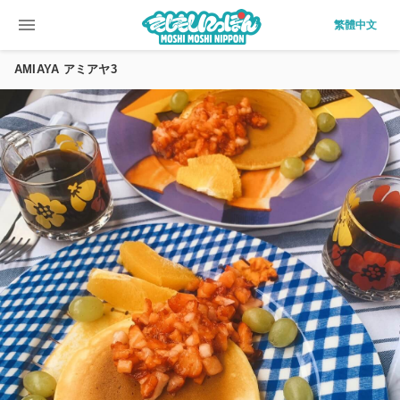
menu
繁體中文
AMIAYA アミアヤ3