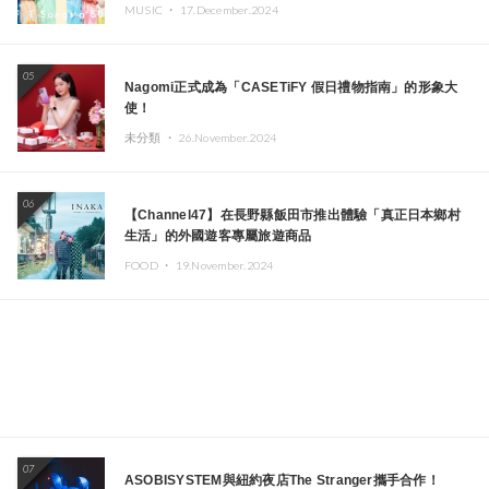
MUSIC ・
17.December.2024
05
Nagomi正式成為「CASETiFY 假日禮物指南」的形象大
使！
未分類 ・
26.November.2024
06
【Channel47】在長野縣飯田市推出體驗「真正日本鄉村
生活」的外國遊客專屬旅遊商品
FOOD ・
19.November.2024
07
ASOBISYSTEM與紐約夜店The Stranger攜手合作！