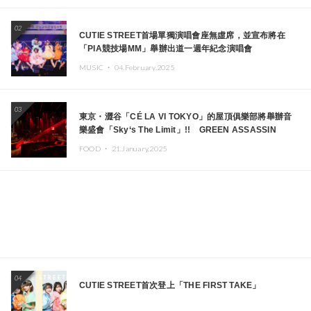
02
CUTIE STREET首場單獨演唱會座無虛席，並宣布將在
「PIA競技場MM」舉辦出道一週年紀念演唱會
MUSIC ・
04.February.2025
03
東京・澀谷「CÉ LA VI TOKYO」的屋頂俱樂部將舉辦音
樂盛會「Sky‘s The Limit」!! GREEN ASSASSIN
DOLLAR、JOMMY、Kza（FORCE OF NATURE）等日
FOOD ・
21.January.2025
本頂尖DJ及創作者齊聚一堂
04
CUTIE STREET首次登上「THE FIRST TAKE」