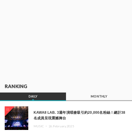
RANKING
DAILY
MONTHLY
01
KAWAII LAB. 3週年演唱會吸引約20,000名粉絲！總計38
名成員呈現震撼舞台
MUSIC ・
26.February.2025