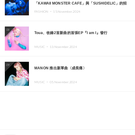
「KAWAII MONSTER CAFE」與「SUSHIDELIC」的招
牌女孩們將於紐約展現夢幻舞台
FASHION ・
15.November.2024
08
Toua、收錄2首新曲的首張EP『I am I』發行
MUSIC ・
13.November.2024
09
MANON 推出新單曲〈成長痛〉
MUSIC ・
05.November.2024