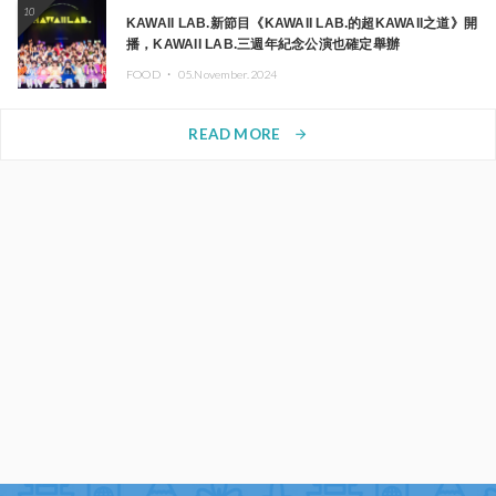
10
KAWAII LAB.新節目《KAWAII LAB.的超KAWAII之道》開
播，KAWAII LAB.三週年紀念公演也確定舉辦
FOOD ・
05.November.2024
READ MORE
arrow_forward