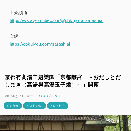
上架頻道
https://www.youtube.com/@dokujyou_sarashiai
官網
https://dokujyou.com/sarashiai
京都有高湯主題樂園「京都離宮 ～おだしとだ
しまき（高湯與高湯玉子燒）～」開幕
08.August.2022 |
FOOD
/
SPOT
# 在京都
# 日本文化_
# 日本料理