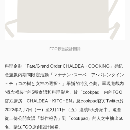
FGO原創設計圍裙
料理企劃「Fate/Grand Order CHALDEA・COOKING」是紀
念遊戲内期間限定活動「マナナン･スーベニア･バレンタイン
～チョコの樹と女神の選択～」舉辦的特別企劃。重現遊戲內
“概念禮装”*的5種食譜和料理影片、於「cookpad」内的FGO
官方廚房「CHALDEA・KITCHEN」及cookpad官方Twitter於
2022年2月7日（一）至2月11日（五）連續5天介紹中。還會
從上傳公開食譜「製作報告」到「cookpad」的人之中抽出50
名、贈送FGO原創設計圍裙。