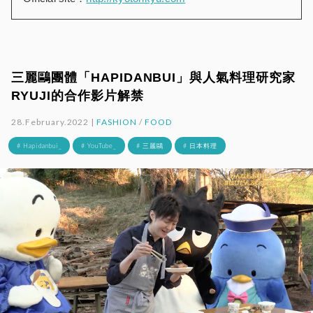
三麗鷗團體「HAPIDANBUI」與人氣料理研究家
RYUJI的合作影片解禁
28.February.2022 |
FASHION
/
FOOD
# Hapidanbui_
# YouTube_
# 三麗鷗
# 日本料理