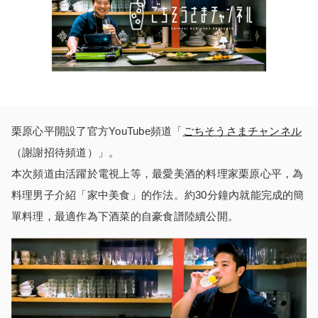
栗原心平開設了官方YouTube頻道「
ごちそうさまチャンネル
（謝謝招待頻道）」。
本次頻道由活躍於電視上等，最愛美酒的料理家栗原心平，為
料理男子介紹「家中美食」的作法。約30分鐘內就能完成的簡
單料理，最適作為下酒菜的自豪食譜陸續公開。