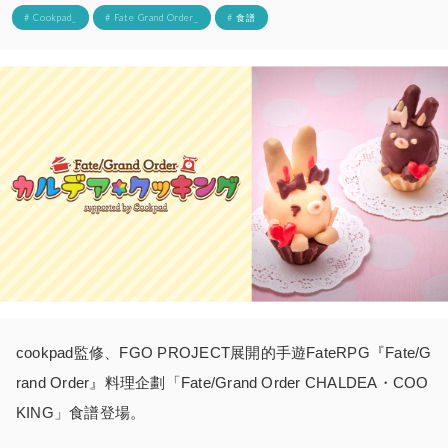
# Cookpad_
# Fate Grand Order_
# 食譜
cookpad監修、FGO PROJECT展開的手遊FateRPG『Fate/G
rand Order』料理企劃「Fate/Grand Order CHALDEA・COO
KING」食譜登場。