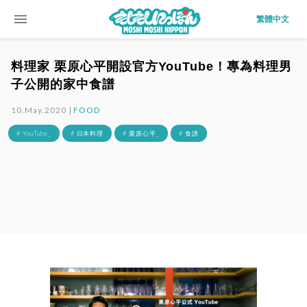
menu
繁體中文
料理家 栗原心平開設官方YouTube！專為料理男
子公開的家中食譜
10.May.2020 |
FOOD
# YouTube_
# 日本料理
# 栗原心平_
# 食譜