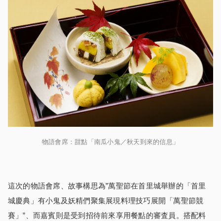
物語會席：甜點「南瓜小鬼／秋天到來的信息」
這次的物語會席、故事構思為”萬聖節在首里城舉辦的「首里
城慶典」有小鬼及妖精們聚集展現料理技巧展開「萬聖節競
賽」”、而嘉賓則是受到招待前來享用餐點的審査員。搭配料