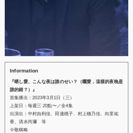
Information
『晒し愛、こんな夜は誰のせい？（曬愛，這樣的夜晚是
誰的錯？）』
首集播出：2023年3月1日（三）
上架日：毎週三 20點〜／全4集
出演出：中村由利佳、田邊桃子、村上穗乃佳、向里祐
香、清水尚彌 等
※敬稱略