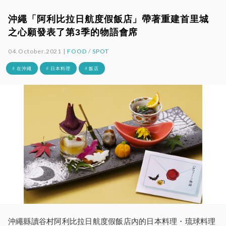
沖繩「阿利比拉日航度假飯店」帶著重建首里城
之心願發表了第3季的物語會席
04.October.2021 |
FOOD
/
SPOT
# 在沖繩
# 日本料理
# 飯店
沖繩縣讀谷村阿利比拉日航度假飯店內的日本料理・琉球料理