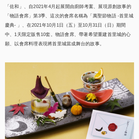
「佐和」、自2021年4月起展開由廚師考案、展現原創故事的
「物語會席」第3季、這次的會席名稱為「萬聖節物語 -首里城
慶典- 」、在2021年10月1日（五）至10月31日（日）期間
中、1天限定販售10套。物語會席、帶著希望重建首里城的心
願、以會席料理表現將首里城當成舞台的故事。