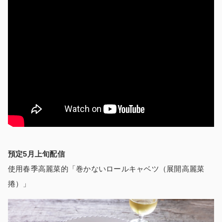
預定5
月上旬配信
使用春季高麗菜的「巻かないロールキャベツ（展開高麗菜
捲）」