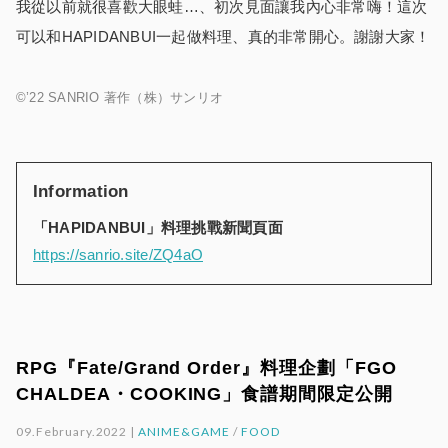
我從以前就很喜歡大眼蛙…、初次見面讓我內心非常嗨！這次
可以和HAPIDANBUI一起做料理、真的非常開心。謝謝大家！
©’22 SANRIO 著作（株）サンリオ
Information
「
HAPIDANBUI
」料理
挑戰新聞頁面
https://sanrio.site/ZQ4aO
RPG『Fate/Grand Order』料理企劃「FGO
CHALDEA・COOKING」食譜期間限定公開
09.February.2022 |
ANIME&GAME
/
FOOD