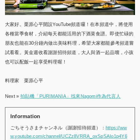
大家好。栗原心平開設YouTube頻道囉！在本頻道中，將使用
各種當季食材，介紹每天都能活用的下酒菜食譜。即使忙碌的
朋友也能在30分鐘內做出美味料理，希望大家都能參考頻道嘗
試看看。黃金週收看謝謝招待頻道，大人與酒一起品嚐，小孩
也可以配飯一起享受料理喔！
料理家 栗原心平
Next »
拍貼機「PURIMANIA」找來Nagomi作為代言人
Information
ごちそうさまチャンネル（謝謝招待頻道）：
https://ww
w.youtube.com/channel/UCZz8VRRA_oxSpSAIo1p4Y6