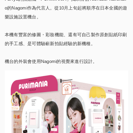
o的Nagomi作為代言人。從10月上旬起將順序在日本全國的遊
樂設施設置機台。
本機有豐富的修圖・彩妝機能、還有可自己製作原創貼紙印刷
的手工感、是可體驗嶄新拍貼經驗的新機種。
機台的外裝會使用Nagomi的視覺來進行設計。