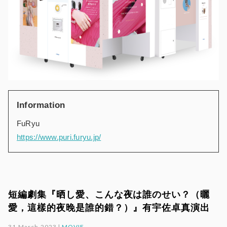
Information
FuRyu
https://www.puri.furyu.jp/
短編劇集『晒し愛、こんな夜は誰のせい？（曬
愛，這樣的夜晚是誰的錯？）』有宇佐卓真演出
31.March.2023 |
MOVIE