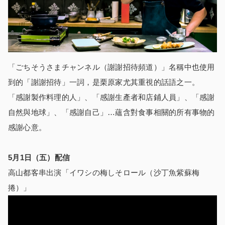
「ごちそうさまチャンネル（謝謝招待頻道）」名稱中也使用
到的「謝謝招待」一詞，是栗原家尤其重視的話語之一。
「感謝製作料理的人」、「感謝生產者和店鋪人員」、「感謝
自然與地球」、「感謝自己」…蘊含對食事相關的所有事物的
感謝心意。
5
月
1
日（五）配信
高山都客串出演「イワシの梅しそロール（沙丁魚紫蘇梅
捲）」