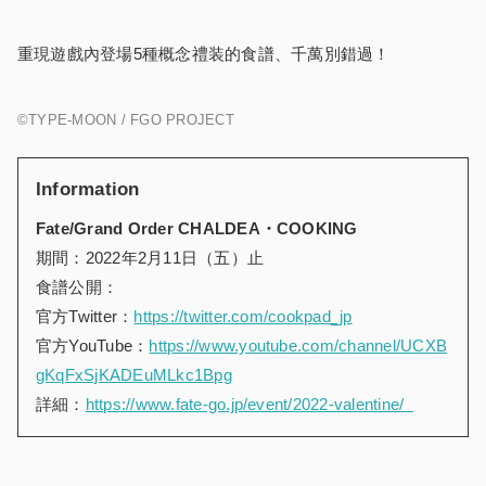
重現遊戲內登場5種概念禮装的食譜、千萬別錯過！
©TYPE-MOON / FGO PROJECT
Information
Fate/Grand Order CHALDEA
・
COOKING
期間：2022年2月11日（五）止
食譜公開：
官方Twitter：
https://twitter.com/cookpad_jp
官方YouTube：
https://www.youtube.com/channel/UCXB
gKqFxSjKADEuMLkc1Bpg
詳細：
https://www.fate-go.jp/event/2022-valentine/