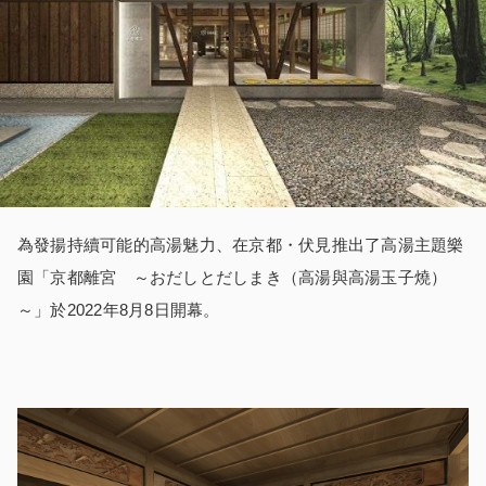
為發揚持續可能的高湯魅力、在京都・伏見推出了高湯主題樂
園「京都離宮 ～おだしとだしまき（高湯與高湯玉子燒）
～」於2022年8月8日開幕。