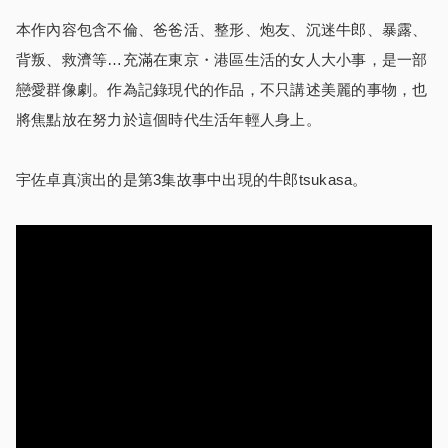
本作內容包含不倫、爸爸活、整形、炮友、沉迷牛郎、暴露、
背叛、救濟等…充滿在東京・港區生活的女人大小事，是一部
戀愛群像劇。作為記錄現代的作品，不只講述美麗的事物，也
將焦點放在努力於這個時代生活年輕人身上。
宇佐卓真演出的是第3集故事中出現的牛郎tsukasa。