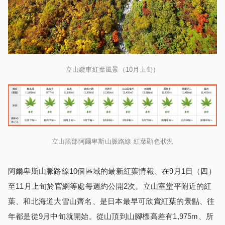
立山纜車紅葉風景（10月上旬）
立山黑部阿爾卑斯山脈路線 紅葉顯色狀況
阿爾卑斯山脈路線10個區域的最新紅葉情報、在9月1日（四）
至11月上旬於官網等處每週約公開2次。立山室堂平附近的紅
葉、和北海道大雪山齊名、是日本最早可欣賞紅葉的景點、往
年都是從9月中旬就開始。從山頂到山腳標高差有1,975m、所