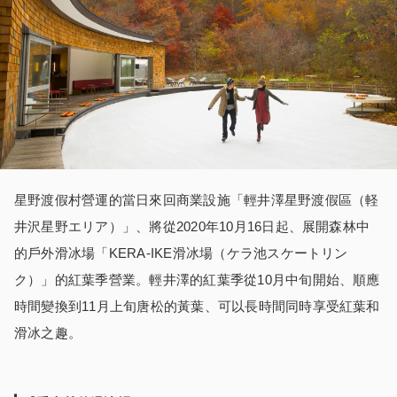
星野渡假村營運的當日來回商業設施「輕井澤星野渡假區（軽
井沢星野エリア）」、將從2020年10月16日起、展開森林中
的戶外滑冰場「KERA-IKE滑冰場（ケラ池スケートリン
ク）」的紅葉季營業。輕井澤的紅葉季從10月中旬開始、順應
時間變換到11月上旬唐松的黃葉、可以長時間同時享受紅葉和
滑冰之趣。