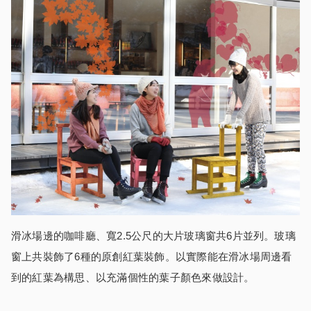
滑冰場邊的咖啡廳、寬2.5公尺的大片玻璃窗共6片並列。玻璃
窗上共裝飾了6種的原創紅葉裝飾。以實際能在滑冰場周邊看
到的紅葉為構思、以充滿個性的葉子顏色來做設計。