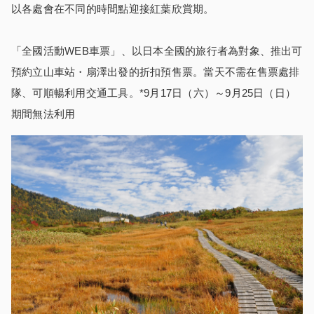
以各處會在不同的時間點迎接紅葉欣賞期。
「全國活動WEB車票」、以日本全國的旅行者為對象、推出可
預約立山車站・扇澤出發的折扣預售票。當天不需在售票處排
隊、可順暢利用交通工具。*9月17日（六）～9月25日（日）
期間無法利用