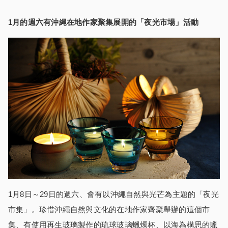
1月的週六有沖縄在地作家聚集展開的「夜光市場」活動
1月8日～29日的週六、會有以沖繩自然與光芒為主題的「夜光
市集」。珍惜沖繩自然與文化的在地作家齊聚舉辦的這個市
集、有使用再生玻璃製作的琉球玻璃蠟燭杯、以海為構思的蠟