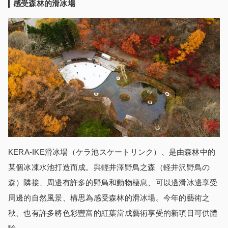
感受森林的滑冰場
KERA-IKE滑冰場（ケラ池スケートリンク）、是由森林中的
某個冰凍水池打造而成。與輕井澤野鳥之森（軽井沢野鳥の
森）隣接、周邊有許多的野鳥和動物棲息、可以邊滑冰邊享受
周邊的自然風景、構思為感受森林的滑冰場。今年的藝術之
秋、也有許多將色彩豐富的紅葉當成藝術享受的新項目可供體