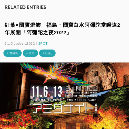
RELATED ENTRIES
紅葉×國寶燈飾 福島・國寶白水阿彌陀堂睽違2
年展開「阿彌陀之夜2022」
31.October.2022 |
SPOT
# 在福島
# 燈光
# 紅葉_