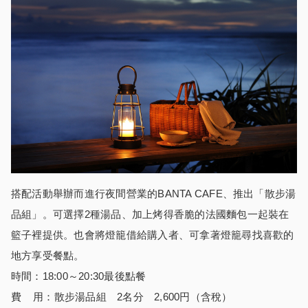
搭配活動舉辦而進行夜間營業的BANTA CAFE、推出「散步湯
品組」。可選擇2種湯品、加上烤得香脆的法國麵包一起裝在
籃子裡提供。也會將燈籠借給購入者、可拿著燈籠尋找喜歡的
地方享受餐點。
時間：18:00～20:30最後點餐
費 用：散步湯品組 2名分 2,600円（含稅）