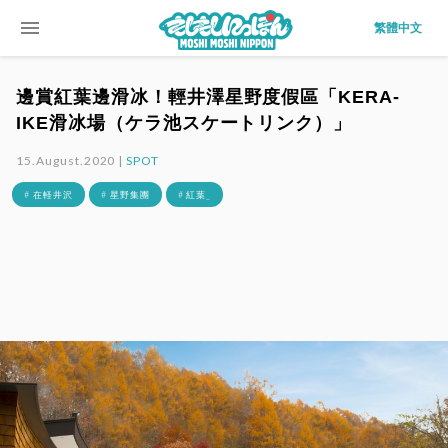
menu
繁體中文
邊賞紅葉邊滑冰！輕井澤星野度假區「KERA-
IKE滑冰場（ケラ池スケートリンク）」
15.August.2020 |
SPOT
# 在軽井沢
# 星野集團
# 紅葉_