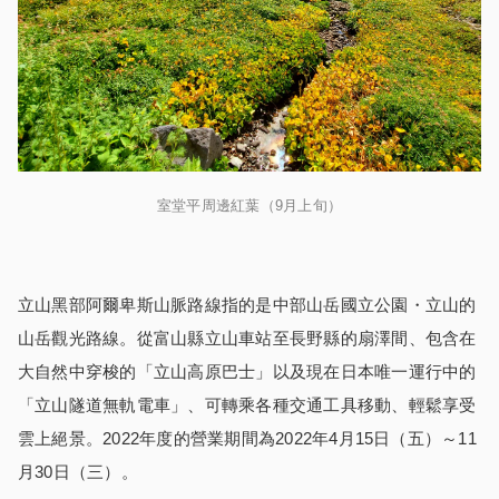
室堂平周邊紅葉（9月上旬）
立山黑部阿爾卑斯山脈路線指的是中部山岳國立公園・立山的
山岳觀光路線。從富山縣立山車站至長野縣的扇澤間、包含在
大自然中穿梭的「立山高原巴士」以及現在日本唯一運行中的
「立山隧道無軌電車」、可轉乘各種交通工具移動、輕鬆享受
雲上絕景。2022年度的營業期間為2022年4月15日（五）～11
月30日（三）。