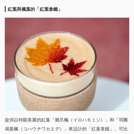
紅葉與楓葉的「紅葉拿鐵」
提供以特顯美麗的紅葉「雞爪楓（イロハモミジ）」和「羽團
扇葉楓（コハウチワカエデ）」來設計的「紅葉拿鐵」。可比