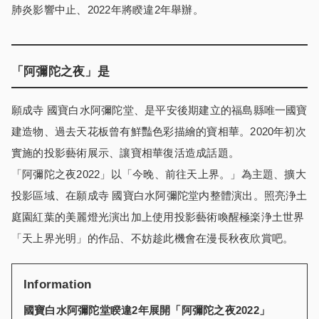
肺炎影響中止、2022年將睽違2年舉辦。
「阿彌陀之夜」是
願成寺 國寶白水阿彌陀堂、是平安後期建立的福島縣唯一國寶
建造物、過去天花板曾有鮮豔色彩描繪的寶相華。2020年初次
實施的投影藝術展示、讓寶相華復活造成話題。
「阿彌陀之夜2022」以「今晚、前往天上界。」為主題、擴大
投影區域、在願成寺 國寶白水阿彌陀堂内整體演出。照亮浄土
庭園紅葉的美麗燈光演出加上使用投影藝術喚醒極楽浄土世界
「天上界光明」的作品、不妨趁此機會在漫長秋夜欣賞吧。
Information
國寶白水阿彌陀堂睽違2年展開「阿彌陀之夜2022」