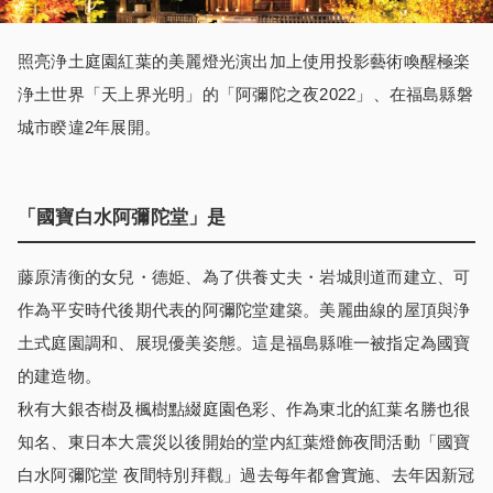
照亮浄土庭園紅葉的美麗燈光演出加上使用投影藝術喚醒極楽
浄土世界「天上界光明」的「阿彌陀之夜2022」、在福島縣磐
城市睽違2年展開。
「國寶白水阿彌陀堂」是
藤原清衡的女兒・德姫、為了供養丈夫・岩城則道而建立、可
作為平安時代後期代表的阿彌陀堂建築。美麗曲線的屋頂與浄
土式庭園調和、展現優美姿態。這是福島縣唯一被指定為國寶
的建造物。
秋有大銀杏樹及楓樹點綴庭園色彩、作為東北的紅葉名勝也很
知名、東日本大震災以後開始的堂内紅葉燈飾夜間活動「國寶
白水阿彌陀堂 夜間特別拜觀」過去每年都會實施、去年因新冠