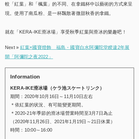
較「紅葉」和「楓葉」的不同、在拿鐵杯中以藝術的方式來呈
現。使用了南瓜粉、是一杯飄散著微甜秋香的拿鐵。
就在「KERA-IKE滑冰場」享受秋季紅葉與滑冰的樂趣吧！
Next »
紅葉×國寶燈飾 福島・國寶白水阿彌陀堂睽違2年展
開「阿彌陀之夜2022」
Information
KERA-IKE
滑冰場（ケラ池スケートリンク）
期間：2020年10月16日～11月10日左右
＊依紅葉的状況、有可能變更期間。
＊2020-21年季節的滑冰場營業時間至3月7日為止
（2020年11月26日、2021年1月19日～21日休業）
時間：10:00～16:00