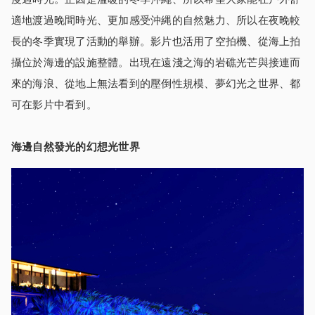
適地渡過晚間時光、更加感受沖縄的自然魅力、所以在夜晚較
長的冬季實現了活動的舉辦。影片也活用了空拍機、從海上拍
攝位於海邊的設施整體。出現在遠淺之海的岩礁光芒與接連而
來的海浪、從地上無法看到的壓倒性規模、夢幻光之世界、都
可在影片中看到。
海邊自然發光的幻想光世
界