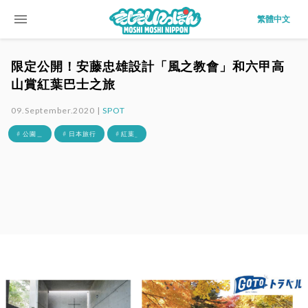
menu
繁體中文
限定公開！安藤忠雄設計「風之教會」和六甲高
山賞紅葉巴士之旅
09.September.2020 |
SPOT
# 公園＿
# 日本旅行
# 紅葉_