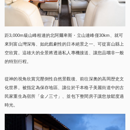
距3,000m級山峰相連的北阿爾卑斯・立山連峰僅30km、就可
來到富山灣深海、如此戲劇性的日本絕景之一、可從富山縣上
空欣賞。這雄大的全景將透過私人專機接送、讓您品嚐非一般
的特別行程。
從神的視角欣賞完壓倒性自然景觀後、前往深奧的高岡歴史文
化世界。被指定為保存地區、讓位於千本格子美麗街道中的古
民家重生為宿所「金ノ三寸」、並包下整間房子讓您放鬆度過
時光。