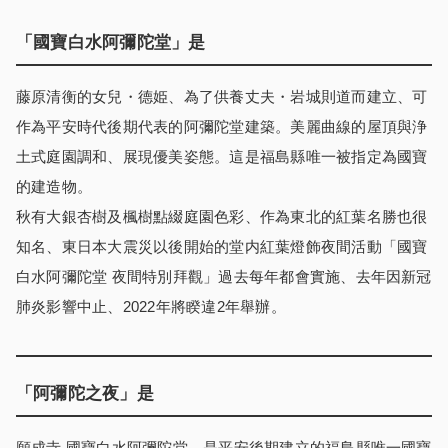
「國寶白水阿彌陀堂」是
藤原清衡的女兒・德姫、為了供養丈夫・岩城則道而建立、可
作為平安時代後期代表的阿彌陀堂建築。美麗曲線的屋頂與浄
土式庭園調和、展現優美姿態。這是福島縣唯一被指定為國寶
的建造物。
秋有大銀杏樹及楓樹點綴庭園色彩、作為東北的紅葉名勝也很
知名、東日本大震災以後開始的堂内紅葉燈飾夜間活動「國寶
白水阿彌陀堂 夜間特別拜觀」過去每年都會實施、去年因新冠
肺炎影響中止、2022年將睽違2年舉辦。
「阿彌陀之夜」是
願成寺 國寶白水阿彌陀堂、是平安後期建立的福島縣唯一國寶