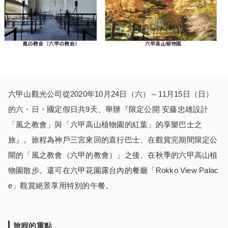
六甲山觀光公司從2020年10月24日（六）～11月15日（日）
的六・日・國定假日共9天、舉辦『限定公開 安藤忠雄設計
「風之教會」與「六甲高山植物園的紅葉」的享樂巴士之
旅』。旅程為神戶三宮來回的直行巴士、在觀賞完期間限定公
開的「風之教會（六甲的教會）」之後、在秋季的六甲高山植
物園散步。還可在六甲花園露台內的餐廳「Rokko View Palac
e」觀賞絕景享用特別的午餐。
旅程的重點