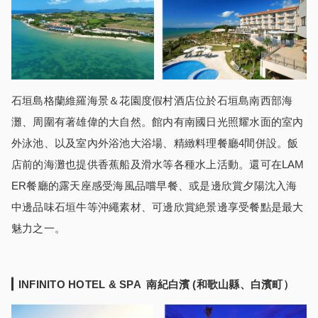
石垣島格蘭維羅海景＆花園度假村酒店位於石垣島南西部海
灘、周圍有著雄偉的大自然。館内有南國日光照耀水面的室內
外泳池、以及室內外浴池大浴場、精緻料理餐廳4間併設。飯
店前的海灘也提供香蕉船及滑水等各種水上活動。還可在LAM
ER餐廳的露天座感受海風品嚐早餐、或是邊欣賞夕陽沈入海
中邊品味石垣牛等沖繩素材、可邊欣賞絶景邊享受餐點是最大
魅力之一。
INFINITO HOTEL & SPA 南紀白濱 (和歌山縣、白濱町
）