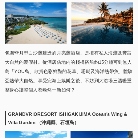
包圍彎月型白沙灘建造的月亮灘酒店、是擁有私人海灘及豐富
大自然的渡假村。從酒店佔地内的棧橋搭船約15分鐘可到無人
島「YOU島」欣賞色彩鮮豔的花草、珊瑚及海洋熱帶魚、體驗
亞熱帶大自然。享受完海上娛樂之後、不妨到大浴場三溫暖重
整身心讓整個人都煥然一新如何？
GRANDVRIORESORT ISHIGAKIJIMA Ocean’s Wing &
Villa Garden （沖繩縣、石垣島
）