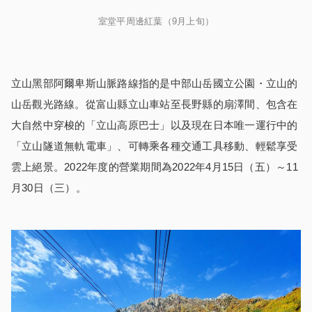
室堂平周邊紅葉（9月上旬）
立山黑部阿爾卑斯山脈路線指的是中部山岳國立公園・立山的
山岳觀光路線。從富山縣立山車站至長野縣的扇澤間、包含在
大自然中穿梭的「立山高原巴士」以及現在日本唯一運行中的
「立山隧道無軌電車」、可轉乘各種交通工具移動、輕鬆享受
雲上絕景。2022年度的營業期間為2022年4月15日（五）～11
月30日（三）。