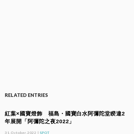
RELATED ENTRIES
紅葉×國寶燈飾 福島・國寶白水阿彌陀堂睽違2
年展開「阿彌陀之夜2022」
31.October.2022 |
SPOT