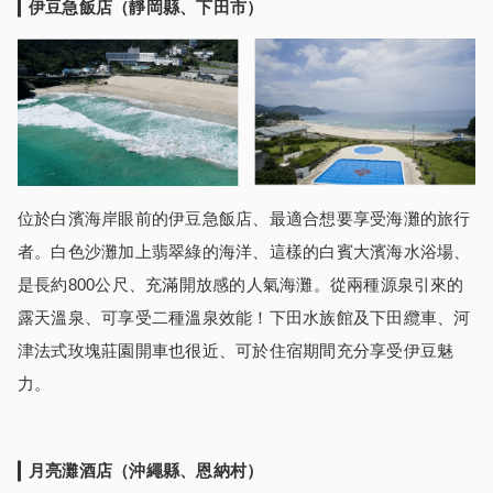
伊豆急飯店（靜岡縣、下田市
）
位於白濱海岸眼前的伊豆急飯店、最適合想要享受海灘的旅行
者。白色沙灘加上翡翠綠的海洋、這樣的白賓大濱海水浴場、
是長約800公尺、充滿開放感的人氣海灘。從兩種源泉引來的
露天溫泉、可享受二種溫泉效能！下田水族館及下田纜車、河
津法式玫塊莊園開車也很近、可於住宿期間充分享受伊豆魅
力。
月亮灘酒店（沖繩縣、恩納村
）