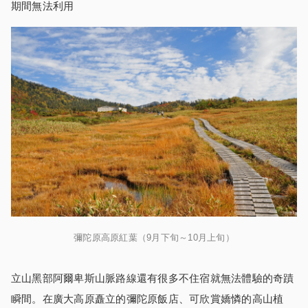
期間無法利用
彌陀原高原紅葉（9月下旬～10月上旬）
立山黑部阿爾卑斯山脈路線還有很多不住宿就無法體驗的奇蹟
瞬間。在廣大高原矗立的彌陀原飯店、可欣賞嬌憐的高山植