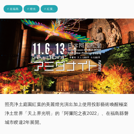
# 在福島
# 燈光
# 紅葉_
照亮浄土庭園紅葉的美麗燈光演出加上使用投影藝術喚醒極楽
浄土世界「天上界光明」的「阿彌陀之夜2022」、在福島縣磐
城市睽違2年展開。