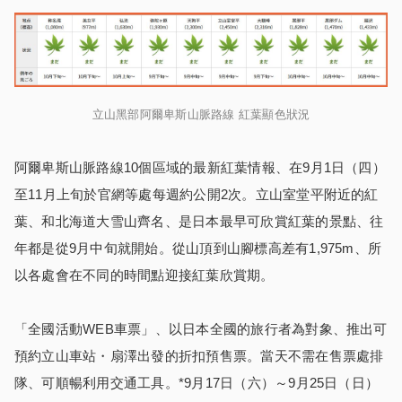
立山黑部阿爾卑斯山脈路線 紅葉顯色狀況
阿爾卑斯山脈路線10個區域的最新紅葉情報、在9月1日（四）
至11月上旬於官網等處每週約公開2次。立山室堂平附近的紅
葉、和北海道大雪山齊名、是日本最早可欣賞紅葉的景點、往
年都是從9月中旬就開始。從山頂到山腳標高差有1,975m、所
以各處會在不同的時間點迎接紅葉欣賞期。
「全國活動WEB車票」、以日本全國的旅行者為對象、推出可
預約立山車站・扇澤出發的折扣預售票。當天不需在售票處排
隊、可順暢利用交通工具。*9月17日（六）～9月25日（日）