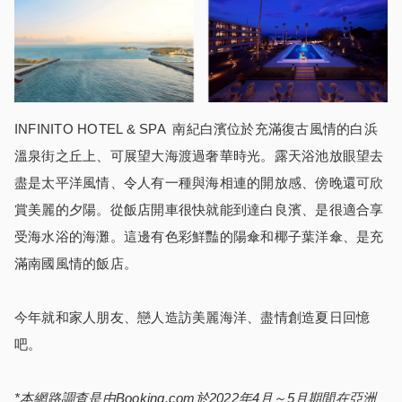
INFINITO HOTEL & SPA 南紀白濱位於充滿復古風情的白浜
溫泉街之丘上、可展望大海渡過奢華時光。露天浴池放眼望去
盡是太平洋風情、令人有一種與海相連的開放感、傍晚還可欣
賞美麗的夕陽。從飯店開車很快就能到達白良濱、是很適合享
受海水浴的海灘。這邊有色彩鮮豔的陽傘和椰子葉洋傘、是充
滿南國風情的飯店。
今年就和家人朋友、戀人造訪美麗海洋、盡情創造夏日回憶
吧。
*本
網路調查是由Booking.com於
2022年4月～5月期間
在亞洲