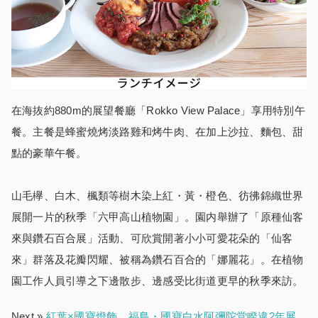
在海抜約880m的展望餐廳「Rokko View Palace」享用特別午
餐。主餐是蜂蜜燒烤淡路雞和烤牛肉、在加上沙拉、麵包、甜
點的豪華午餐。
山毛欅、白木、楓類等樹木染上紅・黃・橙色、彷彿錦織世界
展開一片的秋季「六甲高山植物園」。園内舉辦了「原種仙客
來與鑽石百合展」活動、可欣賞開著小小可愛花朵的「仙客
來」群落及花瓣閃耀、被稱為鑽石百合的「娜麗花」。在植物
園工作人員引導之下邊散步、邊感受比街道更早的秋季來訪。
Next »
紅葉×國寶燈飾 福島・國寶白水阿彌陀堂睽違2年展