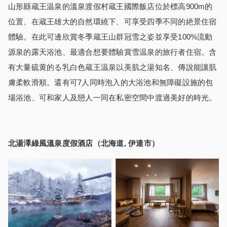
山形縣蔵王温泉的溫泉渡假村蔵王國際飯店位於標高900m的
位置、在蔵王雄大的自然環繞下、可享受四季不同的絶景住宿
體驗。在此可邊欣賞冬季蔵王山群冠雪之姿並享受100%流動
源泉的露天浴池、最適合想要體驗賞雪温泉的旅行者住宿。含
有大量硫黄的る乳白色蔵王温泉以美肌之湯知名、傳說能讓肌
膚柔軟滑順。還有可7人同時泡入的大浴池和無障礙設施的包
場浴池、可和家人及戀人一同在私密空間中渡過美好的時光。
北湯澤綠風溫泉度假酒店（北海道, 伊達市
）