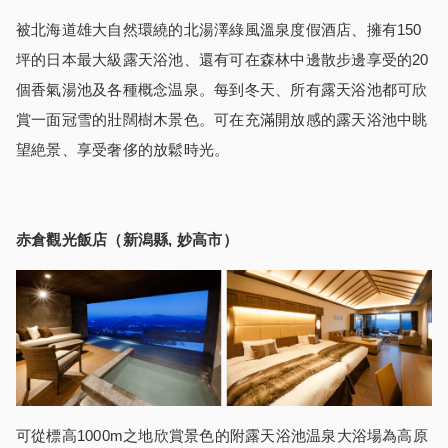
被北海道雄大自然環繞的北湯澤綠風溫泉度假酒店、擁有150
坪的日本最大級露天浴池、還有可在森林中邊散步邊享受的20
個香氣湯池及各種概念温泉。每到冬天、所有露天浴池都可欣
賞一面冠雪的壯闊樹木景色。可在充滿開放感的露天浴池中眺
望絶景、享受奢侈的放鬆時光。
赤倉觀光飯店（新潟縣, 妙高市
）
可從標高1000m之地欣賞景色的附露天浴池温泉大浴場為高原