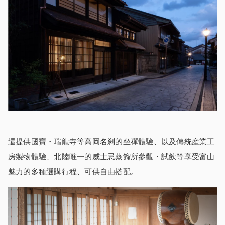
還提供國寶・瑞龍寺等高岡名刹的坐禪體驗、以及傳統産業工
房製物體驗、北陸唯一的威士忌蒸餾所參觀・試飲等享受富山
魅力的多種選購行程、可供自由搭配。