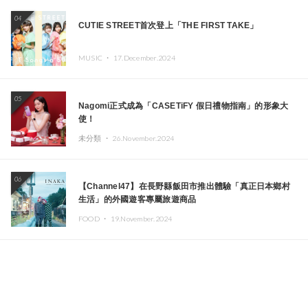
04
CUTIE STREET首次登上「THE FIRST TAKE」
MUSIC ・
17.December.2024
05
Nagomi正式成為「CASETiFY 假日禮物指南」的形象大
使！
未分類 ・
26.November.2024
06
【Channel47】在長野縣飯田市推出體驗「真正日本鄉村
生活」的外國遊客專屬旅遊商品
FOOD ・
19.November.2024