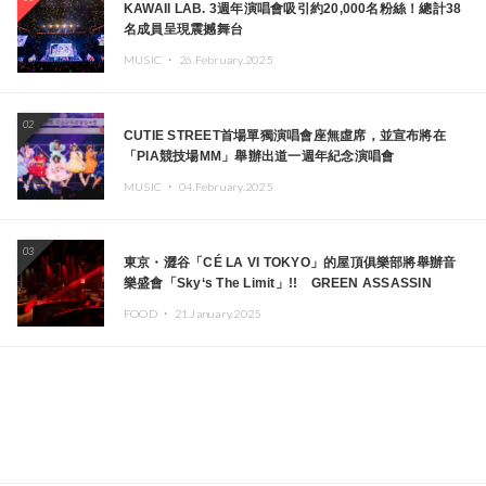
KAWAII LAB. 3週年演唱會吸引約20,000名粉絲！總計38
名成員呈現震撼舞台
MUSIC ・
26.February.2025
02
CUTIE STREET首場單獨演唱會座無虛席，並宣布將在
「PIA競技場MM」舉辦出道一週年紀念演唱會
MUSIC ・
04.February.2025
03
東京・澀谷「CÉ LA VI TOKYO」的屋頂俱樂部將舉辦音
樂盛會「Sky‘s The Limit」!! GREEN ASSASSIN
DOLLAR、JOMMY、Kza（FORCE OF NATURE）等日
FOOD ・
21.January.2025
本頂尖DJ及創作者齊聚一堂