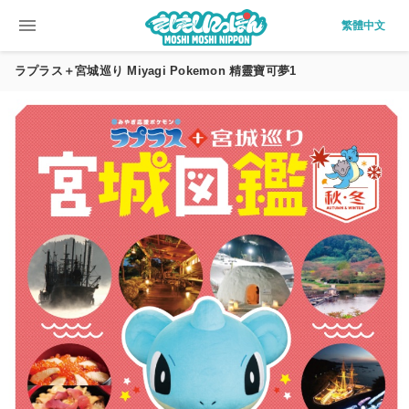
menu
繁體中文
ラプラス＋宮城巡り Miyagi Pokemon 精靈寶可夢1