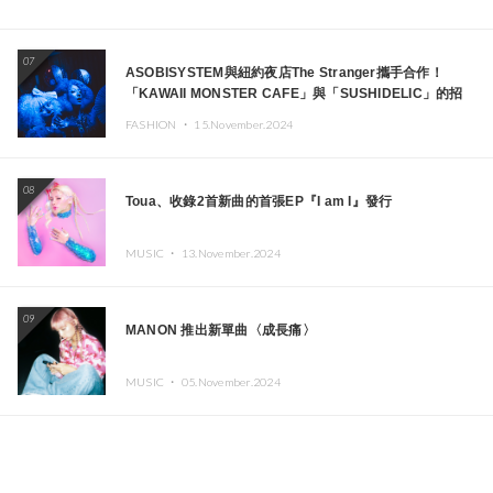
07
ASOBISYSTEM與紐約夜店The Stranger攜手合作！
「KAWAII MONSTER CAFE」與「SUSHIDELIC」的招
牌女孩們將於紐約展現夢幻舞台
FASHION ・
15.November.2024
08
Toua、收錄2首新曲的首張EP『I am I』發行
MUSIC ・
13.November.2024
09
MANON 推出新單曲〈成長痛〉
MUSIC ・
05.November.2024