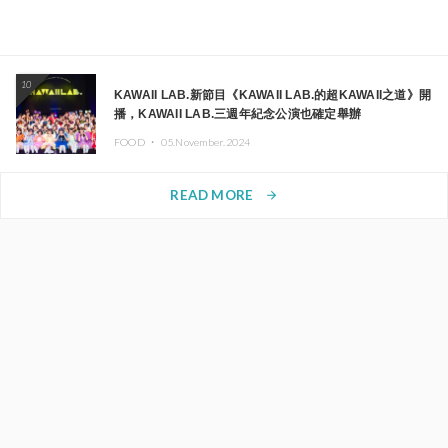
10
KAWAII LAB.新節目《KAWAII LAB.的超KAWAII之道》開
播，KAWAII LAB.三週年紀念公演也確定舉辦
FOOD ・
05.November.2024
READ MORE
arrow_forward