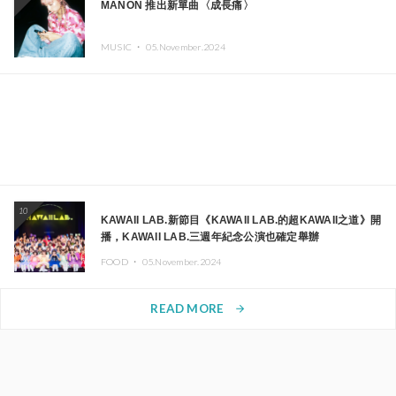
MANON 推出新單曲〈成長痛〉
MUSIC ・
05.November.2024
10
KAWAII LAB.新節目《KAWAII LAB.的超KAWAII之道》開
播，KAWAII LAB.三週年紀念公演也確定舉辦
FOOD ・
05.November.2024
READ MORE
arrow_forward