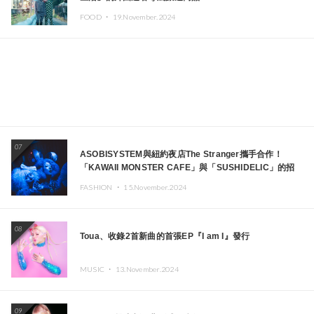
FOOD ・
19.November.2024
07
ASOBISYSTEM與紐約夜店The Stranger攜手合作！
「KAWAII MONSTER CAFE」與「SUSHIDELIC」的招
牌女孩們將於紐約展現夢幻舞台
FASHION ・
15.November.2024
08
Toua、收錄2首新曲的首張EP『I am I』發行
MUSIC ・
13.November.2024
09