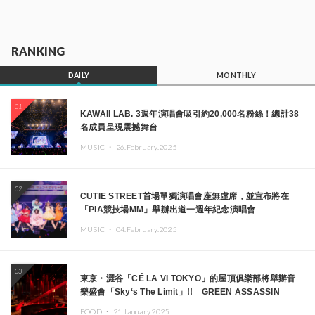
RANKING
DAILY
MONTHLY
01
KAWAII LAB. 3週年演唱會吸引約20,000名粉絲！總計38
名成員呈現震撼舞台
MUSIC ・
26.February.2025
02
CUTIE STREET首場單獨演唱會座無虛席，並宣布將在
「PIA競技場MM」舉辦出道一週年紀念演唱會
MUSIC ・
04.February.2025
03
東京・澀谷「CÉ LA VI TOKYO」的屋頂俱樂部將舉辦音
樂盛會「Sky‘s The Limit」!! GREEN ASSASSIN
DOLLAR、JOMMY、Kza（FORCE OF NATURE）等日
FOOD ・
21.January.2025