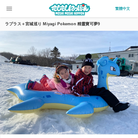
menu
繁體中文
ラプラス＋宮城巡り Miyagi Pokemon 精靈寶可夢9