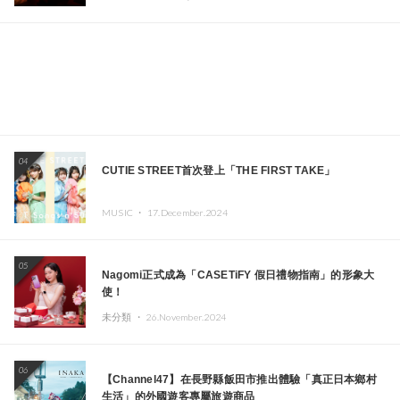
本頂尖DJ及創作者齊聚一堂
04
CUTIE STREET首次登上「THE FIRST TAKE」
MUSIC ・
17.December.2024
05
Nagomi正式成為「CASETiFY 假日禮物指南」的形象大
使！
未分類 ・
26.November.2024
06
【Channel47】在長野縣飯田市推出體驗「真正日本鄉村
生活」的外國遊客專屬旅遊商品