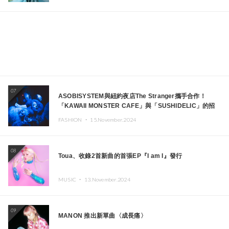
07
ASOBISYSTEM與紐約夜店The Stranger攜手合作！
「KAWAII MONSTER CAFE」與「SUSHIDELIC」的招
牌女孩們將於紐約展現夢幻舞台
FASHION ・
15.November.2024
08
Toua、收錄2首新曲的首張EP『I am I』發行
MUSIC ・
13.November.2024
09
MANON 推出新單曲〈成長痛〉