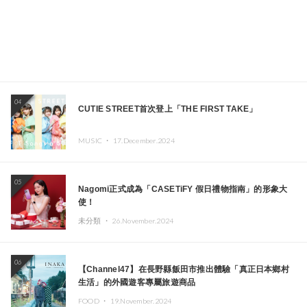
04
CUTIE STREET首次登上「THE FIRST TAKE」
MUSIC ・
17.December.2024
05
Nagomi正式成為「CASETiFY 假日禮物指南」的形象大
使！
未分類 ・
26.November.2024
06
【Channel47】在長野縣飯田市推出體驗「真正日本鄉村
生活」的外國遊客專屬旅遊商品
FOOD ・
19.November.2024