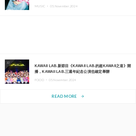
MUSIC ・
05.November.2024
10
KAWAII LAB.新節目《KAWAII LAB.的超KAWAII之道》開
播，KAWAII LAB.三週年紀念公演也確定舉辦
FOOD ・
05.November.2024
READ MORE
arrow_forward