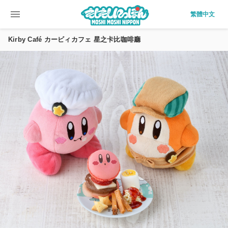
menu
繁體中文
Kirby Café カービィカフェ 星之卡比咖啡廳