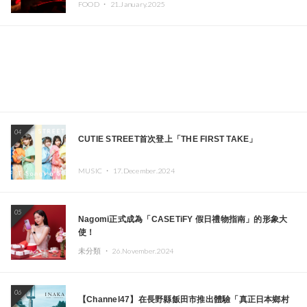
FOOD ・
21.January.2025
本頂尖DJ及創作者齊聚一堂
04
CUTIE STREET首次登上「THE FIRST TAKE」
MUSIC ・
17.December.2024
05
Nagomi正式成為「CASETiFY 假日禮物指南」的形象大
使！
未分類 ・
26.November.2024
06
【Channel47】在長野縣飯田市推出體驗「真正日本鄉村