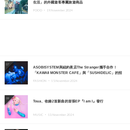
生活」的外國遊客專屬旅遊商品
FOOD ・
19.November.2024
07
ASOBISYSTEM與紐約夜店The Stranger攜手合作！
「KAWAII MONSTER CAFE」與「SUSHIDELIC」的招
牌女孩們將於紐約展現夢幻舞台
FASHION ・
15.November.2024
08
Toua、收錄2首新曲的首張EP『I am I』發行
MUSIC ・
13.November.2024