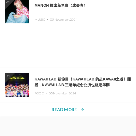
09
MANON 推出新單曲〈成長痛〉
MUSIC ・
05.November.2024
10
KAWAII LAB.新節目《KAWAII LAB.的超KAWAII之道》開
播，KAWAII LAB.三週年紀念公演也確定舉辦
FOOD ・
05.November.2024
READ MORE
arrow_forward