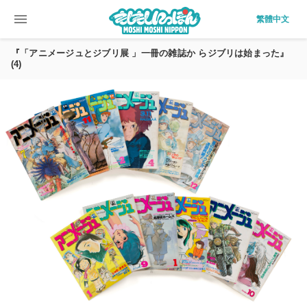
menu
繁體中文
『「アニメージュとジブリ展 」一冊の雑誌か らジブリは始まった』
(4)