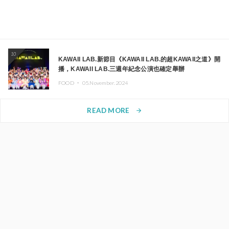
10
KAWAII LAB.新節目《KAWAII LAB.的超KAWAII之道》開
播，KAWAII LAB.三週年紀念公演也確定舉辦
FOOD ・
05.November.2024
READ MORE
arrow_forward