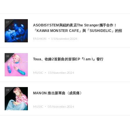
07
ASOBISYSTEM與紐約夜店The Stranger攜手合作！
「KAWAII MONSTER CAFE」與「SUSHIDELIC」的招
牌女孩們將於紐約展現夢幻舞台
FASHION ・
15.November.2024
08
Toua、收錄2首新曲的首張EP『I am I』發行
MUSIC ・
13.November.2024
09
MANON 推出新單曲〈成長痛〉
MUSIC ・
05.November.2024