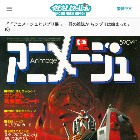
menu
繁體中文
『「アニメージュとジブリ展 」一冊の雑誌か らジブリは始まった』
(6)