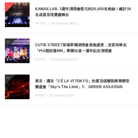
01
KAWAII LAB. 3週年演唱會吸引約20,000名粉絲！總計38
名成員呈現震撼舞台
MUSIC ・
26.February.2025
02
CUTIE STREET首場單獨演唱會座無虛席，並宣布將在
「PIA競技場MM」舉辦出道一週年紀念演唱會
MUSIC ・
04.February.2025
03
東京・澀谷「CÉ LA VI TOKYO」的屋頂俱樂部將舉辦音
樂盛會「Sky‘s The Limit」!! GREEN ASSASSIN
DOLLAR、JOMMY、Kza（FORCE OF NATURE）等日
FOOD ・
21.January.2025
本頂尖DJ及創作者齊聚一堂