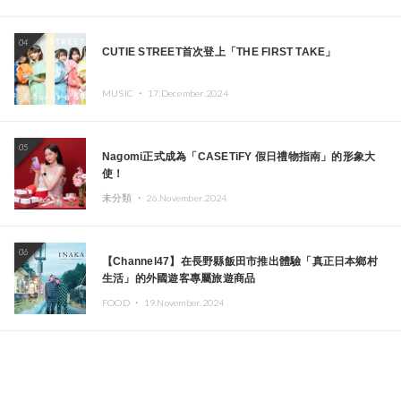
04
CUTIE STREET首次登上「THE FIRST TAKE」
MUSIC ・
17.December.2024
05
Nagomi正式成為「CASETiFY 假日禮物指南」的形象大
使！
未分類 ・
26.November.2024
06
【Channel47】在長野縣飯田市推出體驗「真正日本鄉村
生活」的外國遊客專屬旅遊商品
FOOD ・
19.November.2024