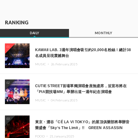
RANKING
DAILY
MONTHLY
01
KAWAII LAB. 3週年演唱會吸引約20,000名粉絲！總計38
名成員呈現震撼舞台
MUSIC ・
26.February.2025
02
CUTIE STREET首場單獨演唱會座無虛席，並宣布將在
「PIA競技場MM」舉辦出道一週年紀念演唱會
MUSIC ・
04.February.2025
03
東京・澀谷「CÉ LA VI TOKYO」的屋頂俱樂部將舉辦音
樂盛會「Sky‘s The Limit」!! GREEN ASSASSIN
DOLLAR、JOMMY、Kza（FORCE OF NATURE）等日
FOOD ・
21.January.2025