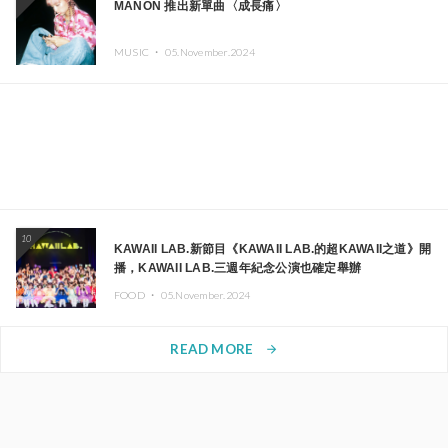
MANON 推出新單曲〈成長痛〉
MUSIC ・
05.November.2024
10
KAWAII LAB.新節目《KAWAII LAB.的超KAWAII之道》開
播，KAWAII LAB.三週年紀念公演也確定舉辦
FOOD ・
05.November.2024
READ MORE
arrow_forward