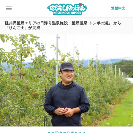
menu
繁體中文
軽井沢星野エリアの日帰り温泉施設「星野温泉 トンボの湯」 から
「りんご土」が完成