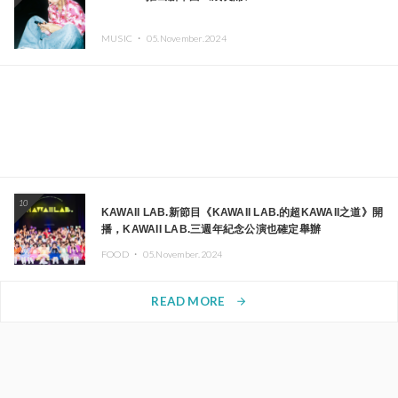
MUSIC ・
05.November.2024
10
KAWAII LAB.新節目《KAWAII LAB.的超KAWAII之道》開
播，KAWAII LAB.三週年紀念公演也確定舉辦
FOOD ・
05.November.2024
READ MORE
arrow_forward