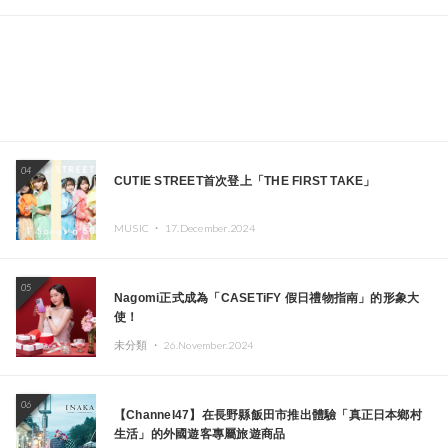
04
CUTIE STREET首次登上「THE FIRST TAKE」
MUSIC ・
17.December.2024
05
Nagomi正式成為「CASETiFY 假日禮物指南」的形象大
使！
未分類 ・
26.November.2024
06
【Channel47】在長野縣飯田市推出體驗「真正日本鄉村
生活」的外國遊客專屬旅遊商品