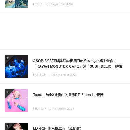
FOOD ・
19.November.2024
07
ASOBISYSTEM與紐約夜店The Stranger攜手合作！
「KAWAII MONSTER CAFE」與「SUSHIDELIC」的招
牌女孩們將於紐約展現夢幻舞台
FASHION ・
15.November.2024
08
Toua、收錄2首新曲的首張EP『I am I』發行
MUSIC ・
13.November.2024
09
MANON 推出新單曲〈成長痛〉