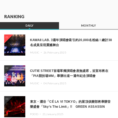
RANKING
DAILY
MONTHLY
01
KAWAII LAB. 3週年演唱會吸引約20,000名粉絲！總計38
名成員呈現震撼舞台
MUSIC ・
26.February.2025
02
CUTIE STREET首場單獨演唱會座無虛席，並宣布將在
「PIA競技場MM」舉辦出道一週年紀念演唱會
MUSIC ・
04.February.2025
03
東京・澀谷「CÉ LA VI TOKYO」的屋頂俱樂部將舉辦音
樂盛會「Sky‘s The Limit」!! GREEN ASSASSIN
DOLLAR、JOMMY、Kza（FORCE OF NATURE）等日
FOOD ・
21.January.2025
本頂尖DJ及創作者齊聚一堂