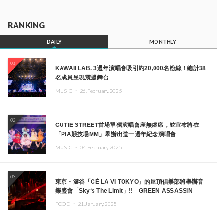
RANKING
DAILY
MONTHLY
01
KAWAII LAB. 3週年演唱會吸引約20,000名粉絲！總計38
名成員呈現震撼舞台
MUSIC ・
26.February.2025
02
CUTIE STREET首場單獨演唱會座無虛席，並宣布將在
「PIA競技場MM」舉辦出道一週年紀念演唱會
MUSIC ・
04.February.2025
03
東京・澀谷「CÉ LA VI TOKYO」的屋頂俱樂部將舉辦音
樂盛會「Sky‘s The Limit」!! GREEN ASSASSIN
DOLLAR、JOMMY、Kza（FORCE OF NATURE）等日
FOOD ・
21.January.2025
本頂尖DJ及創作者齊聚一堂