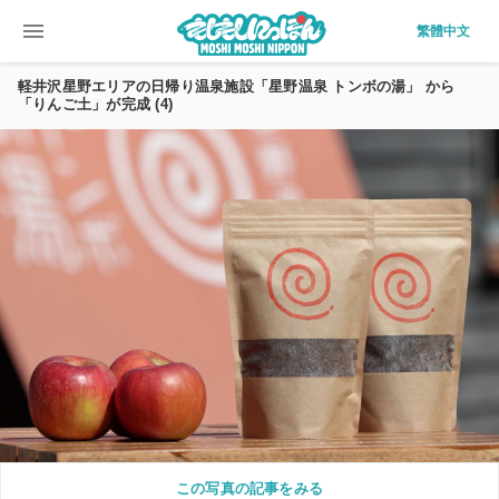
menu
繁體中文
軽井沢星野エリアの日帰り温泉施設「星野温泉 トンボの湯」 から
「りんご土」が完成 (4)
この写真の記事をみる