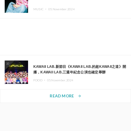
MUSIC ・
05.November.2024
10
KAWAII LAB.新節目《KAWAII LAB.的超KAWAII之道》開
播，KAWAII LAB.三週年紀念公演也確定舉辦
FOOD ・
05.November.2024
READ MORE
arrow_forward