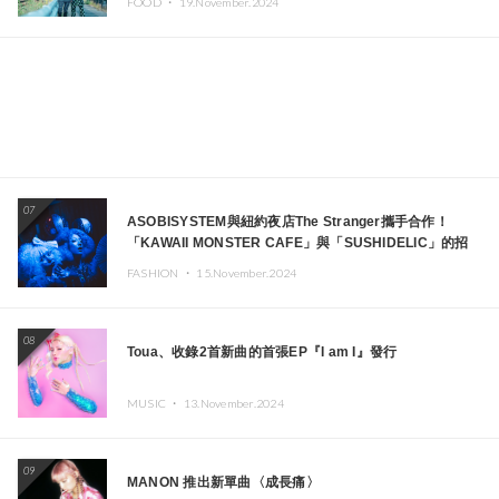
FOOD ・
19.November.2024
07
ASOBISYSTEM與紐約夜店The Stranger攜手合作！
「KAWAII MONSTER CAFE」與「SUSHIDELIC」的招
牌女孩們將於紐約展現夢幻舞台
FASHION ・
15.November.2024
08
Toua、收錄2首新曲的首張EP『I am I』發行
MUSIC ・
13.November.2024
09
MANON 推出新單曲〈成長痛〉