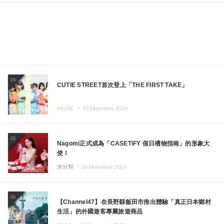
04
CUTIE STREET首次登上「THE FIRST TAKE」
MUSIC ・
17.December.2024
05
Nagomi正式成為「CASETiFY 假日禮物指南」的形象大
使！
未分類 ・
26.November.2024
06
【Channel47】在長野縣飯田市推出體驗「真正日本鄉村
生活」的外國遊客專屬旅遊商品