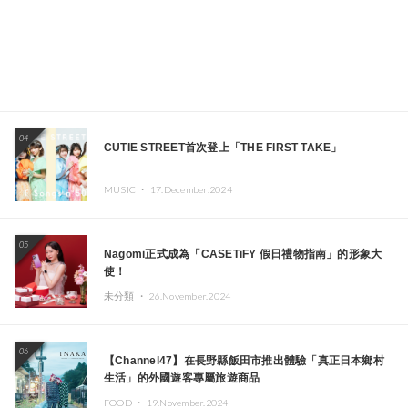
04
CUTIE STREET首次登上「THE FIRST TAKE」
MUSIC ・
17.December.2024
05
Nagomi正式成為「CASETiFY 假日禮物指南」的形象大
使！
未分類 ・
26.November.2024
06
【Channel47】在長野縣飯田市推出體驗「真正日本鄉村
生活」的外國遊客專屬旅遊商品
FOOD ・
19.November.2024