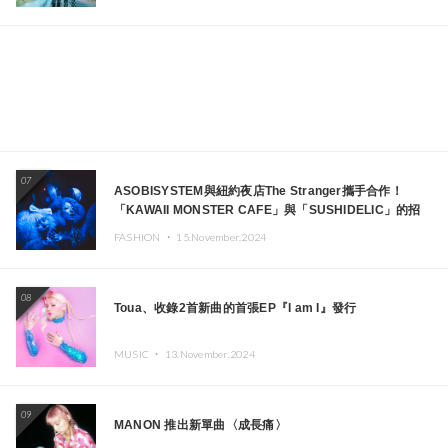
07
ASOBISYSTEM與紐約夜店The Stranger攜手合作！
「KAWAII MONSTER CAFE」與「SUSHIDELIC」的招
牌女孩們將於紐約展現夢幻舞台
FASHION ・
15.November.2024
08
Toua、收錄2首新曲的首張EP『I am I』發行
MUSIC ・
13.November.2024
09
MANON 推出新單曲〈成長痛〉