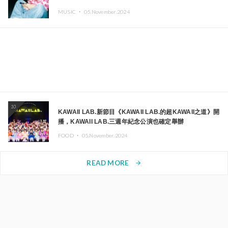
MUSIC ・
05.November.2024
10
KAWAII LAB.新節目《KAWAII LAB.的超KAWAII之道》開
播，KAWAII LAB.三週年紀念公演也確定舉辦
FOOD ・
05.November.2024
READ MORE
arrow_forward