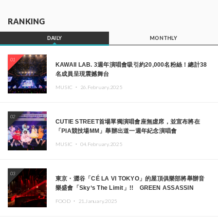
RANKING
DAILY
MONTHLY
01
KAWAII LAB. 3週年演唱會吸引約20,000名粉絲！總計38
名成員呈現震撼舞台
MUSIC ・
26.February.2025
02
CUTIE STREET首場單獨演唱會座無虛席，並宣布將在
「PIA競技場MM」舉辦出道一週年紀念演唱會
MUSIC ・
04.February.2025
03
東京・澀谷「CÉ LA VI TOKYO」的屋頂俱樂部將舉辦音
樂盛會「Sky‘s The Limit」!! GREEN ASSASSIN
DOLLAR、JOMMY、Kza（FORCE OF NATURE）等日
FOOD ・
21.January.2025
本頂尖DJ及創作者齊聚一堂