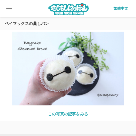
menu
繁體中文
ベイマックスの蒸しパン
この写真の記事をみる