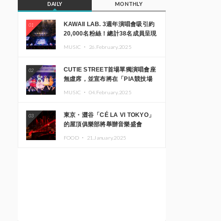
DAILY
MONTHLY
KAWAII LAB. 3週年演唱會吸引約
01
20,000名粉絲！總計38名成員呈現
震撼舞台
MUSIC ・
26.February.2025
CUTIE STREET首場單獨演唱會座
02
無虛席，並宣布將在「PIA競技場
MM」舉辦出道一週年紀念演唱會
MUSIC ・
04.February.2025
東京・澀谷「CÉ LA VI TOKYO」
03
的屋頂俱樂部將舉辦音樂盛會
「Sky‘s The Limit」!! GREEN
FOOD ・
21.January.2025
ASSASSIN DOLLAR、JOMMY、
Kza（FORCE OF NATURE）等日
本頂尖DJ及創作者齊聚一堂