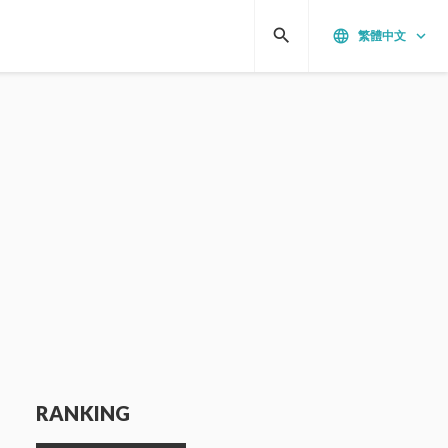
search
language
keyboard_arrow_down
繁體中文
RANKING