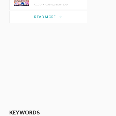
KAWAII LAB.三週年紀念公演也確
FOOD ・
05.November.2024
定舉辦
READ MORE
arrow_forward
KEYWORDS