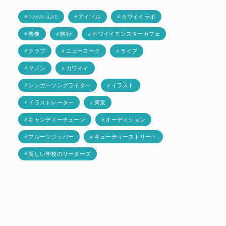
# KAWAIILAB
# アイドル
# カワイイラボ
# 偶像
# 旅行
# カワイイモンスターカフェ
# クラブ
# ニューヨーク
# ライブ
# マノン
# カワイイ
# シンガーソングライター
# イラスト
# イラストレーター
# 東京
# キャンディーチューン
# オーディション
# フルーツジッパー
# キューティーストリート
# 新しい学校のリーダーズ