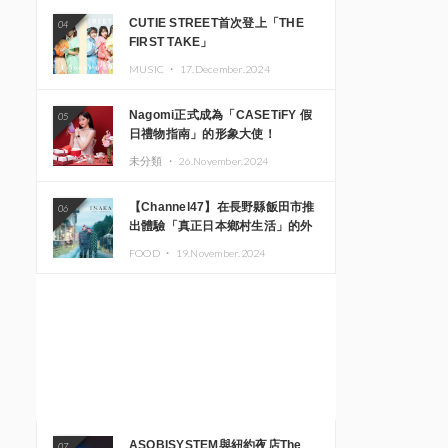
CUTIE STREET首次登上「THE
04
FIRST TAKE」
MUSIC ・
17.December.2024
Nagomi正式成為「CASETiFY 假
05
日禮物指南」的形象大使！
未分類 ・
26.November.2024
【Channel47】在長野縣飯田市推
06
出體驗「真正日本鄉村生活」的外
國遊客專屬旅遊商品
FOOD ・
19.November.2024
ASOBISYSTEM與紐約夜店The
07