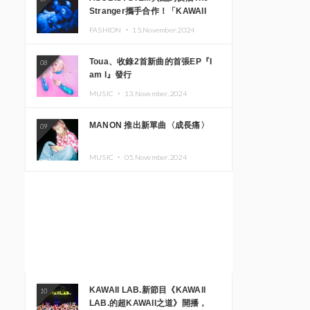
Stranger攜手合作！「KAWAII
MONSTER CAFE」與
FASHION ・
15.November.2024
「SUSHIDELIC」的招牌女孩們將
於紐約展現夢幻舞台
Toua、收錄2首新曲的首張EP『I
08
am I』發行
MUSIC ・
13.November.2024
MANON 推出新單曲〈成長痛〉
09
MUSIC ・
05.November.2024
KAWAII LAB.新節目《KAWAII
10
LAB.的超KAWAII之道》開播，