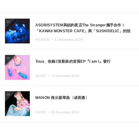
07
ASOBISYSTEM與紐約夜店The Stranger攜手合作！
「KAWAII MONSTER CAFE」與「SUSHIDELIC」的招
牌女孩們將於紐約展現夢幻舞台
FASHION ・
15.November.2024
08
Toua、收錄2首新曲的首張EP『I am I』發行
MUSIC ・
13.November.2024
09
MANON 推出新單曲〈成長痛〉
MUSIC ・
05.November.2024