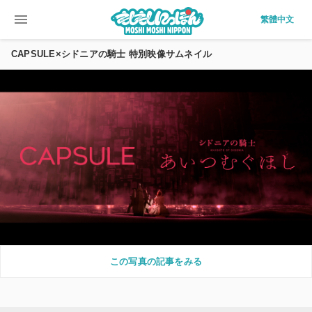
menu
繁體中文
CAPSULE×シドニアの騎士 特別映像サムネイル
この写真の記事をみる