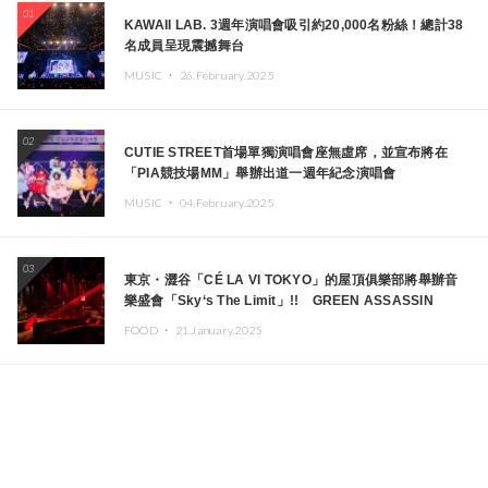
01
KAWAII LAB. 3週年演唱會吸引約20,000名粉絲！總計38
名成員呈現震撼舞台
MUSIC ・
26.February.2025
02
CUTIE STREET首場單獨演唱會座無虛席，並宣布將在
「PIA競技場MM」舉辦出道一週年紀念演唱會
MUSIC ・
04.February.2025
03
東京・澀谷「CÉ LA VI TOKYO」的屋頂俱樂部將舉辦音
樂盛會「Sky‘s The Limit」!! GREEN ASSASSIN
DOLLAR、JOMMY、Kza（FORCE OF NATURE）等日
FOOD ・
21.January.2025
本頂尖DJ及創作者齊聚一堂