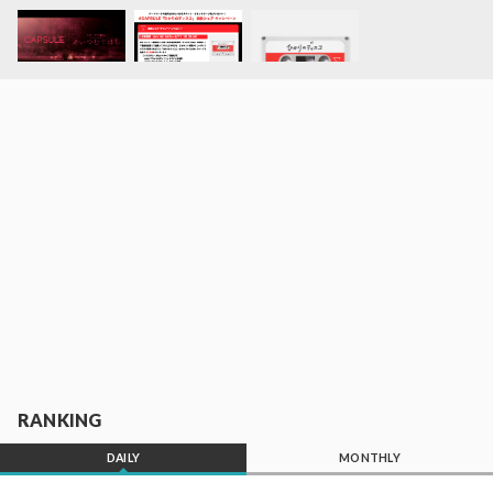
RANKING
DAILY
MONTHLY