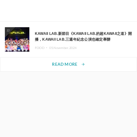
10
KAWAII LAB.新節目《KAWAII LAB.的超KAWAII之道》開
播，KAWAII LAB.三週年紀念公演也確定舉辦
FOOD ・
05.November.2024
READ MORE
arrow_forward