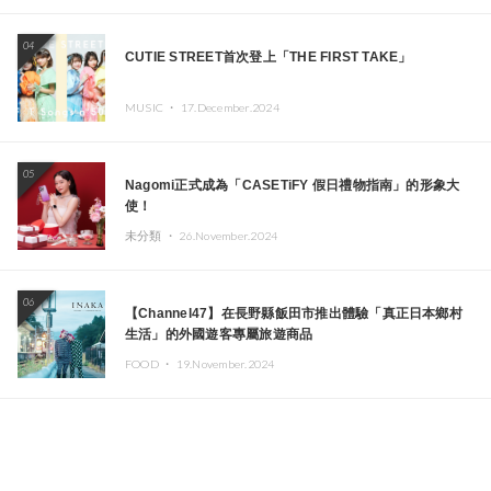
04
CUTIE STREET首次登上「THE FIRST TAKE」
MUSIC ・
17.December.2024
05
Nagomi正式成為「CASETiFY 假日禮物指南」的形象大
使！
未分類 ・
26.November.2024
06
【Channel47】在長野縣飯田市推出體驗「真正日本鄉村
生活」的外國遊客專屬旅遊商品
FOOD ・
19.November.2024