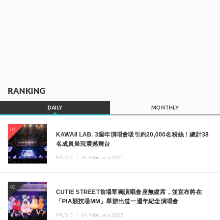
RANKING
DAILY
MONTHLY
01
KAWAII LAB. 3週年演唱會吸引約20,000名粉絲！總計38
名成員呈現震撼舞台
MUSIC ・
26.February.2025
02
CUTIE STREET首場單獨演唱會座無虛席，並宣布將在
「PIA競技場MM」舉辦出道一週年紀念演唱會
MUSIC ・
04.February.2025