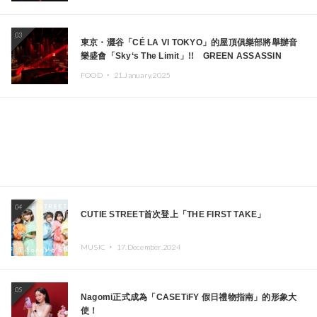
03
東京・澀谷「CÉ LA VI TOKYO」的屋頂俱樂部將舉辦音
樂盛會「Sky‘s The Limit」!! GREEN ASSASSIN
DOLLAR、JOMMY、Kza（FORCE OF NATURE）等日
FOOD ・
21.January.2025
本頂尖DJ及創作者齊聚一堂
04
CUTIE STREET首次登上「THE FIRST TAKE」
MUSIC ・
17.December.2024
05
Nagomi正式成為「CASETiFY 假日禮物指南」的形象大
使！