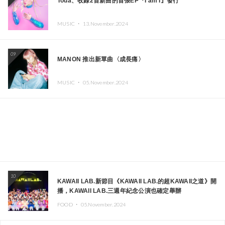
Toua、收錄2首新曲的首張EP『I am I』發行
MUSIC ・
13.November.2024
09
MANON 推出新單曲〈成長痛〉
MUSIC ・
05.November.2024
10
KAWAII LAB.新節目《KAWAII LAB.的超KAWAII之道》開
播，KAWAII LAB.三週年紀念公演也確定舉辦
FOOD ・
05.November.2024