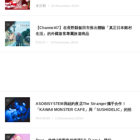
未分類 ・
26.November.2024
06
【Channel47】在長野縣飯田市推出體驗「真正日本鄉村
生活」的外國遊客專屬旅遊商品
FOOD ・
19.November.2024
07
ASOBISYSTEM與紐約夜店The Stranger攜手合作！
「KAWAII MONSTER CAFE」與「SUSHIDELIC」的招
牌女孩們將於紐約展現夢幻舞台
FASHION ・
15.November.2024
08