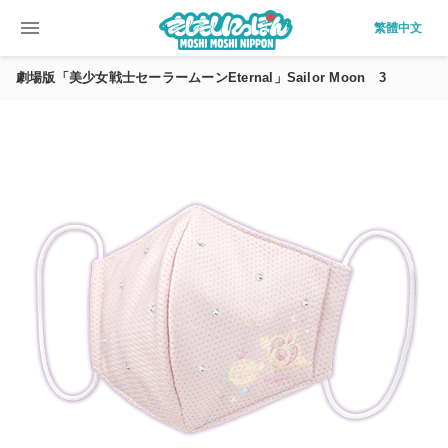
menu
繁體中文
劇場版「美少女戦士セーラームーンEternal」Sailor Moon 3